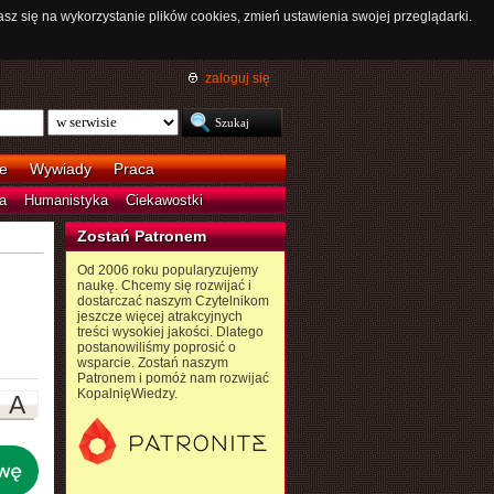
asz się na wykorzystanie plików cookies, zmień ustawienia swojej przeglądarki.
zaloguj się
e
Wywiady
Praca
a
Humanistyka
Ciekawostki
Zostań Patronem
Od 2006 roku popularyzujemy
naukę. Chcemy się rozwijać i
dostarczać naszym Czytelnikom
jeszcze więcej atrakcyjnych
treści wysokiej jakości. Dlatego
postanowiliśmy poprosić o
wsparcie. Zostań naszym
Patronem i pomóż nam rozwijać
KopalnięWiedzy.
A