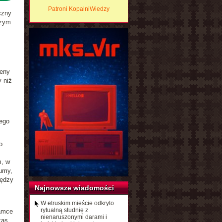
Patroni KopalniWiedzy
czny
szym
ieny
 niż
ego
o
m, w
umy,
iędzy
Najnowsze wiadomości
W etruskim mieście odkryto
rytualną studnię z
Samce
nienaruszonymi darami i
zas