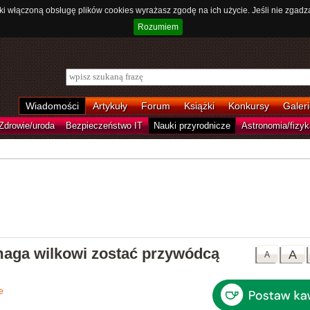
ki włączoną obsługę plików cookies wyrażasz zgodę na ich użycie. Jeśli nie zgadz
Rozumiem
Wiadomości
Artykuły
Forum
Książki
Konkursy
Galeri
Zdrowie/uroda
Bezpieczeństwo IT
Nauki przyrodnicze
Astronomia/fizyk
maga wilkowi zostać przywódcą
A
A
e