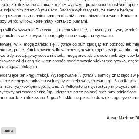
. Z kolei zainfekowane samice z o 25% wyższym prawdopodobieństwem opusz
le żyją w nim przez 48 miesięcy. Badania wykazały też, że samce będące
kszą szansę na zostanie samcem alfa niż samce niezainfekowane. Badacze
ższy wśród wilków, które miały kontakt z pumami.
gu wilków wywołuje
T. gondii
– a trzeba wiedzieć, że tworzy on cysty w mięśn
j śmiałe i rzadziej wycofuje się, gdy inne rzucają mu wyzwanie.
niowate. Wilki mogą zarazić się
T. gondii
od pum zjadając ich odchody lub mi
 martwą pumę. Zainfekowane wilki w młodszym wieku opuszczają watahę, są
ka. Gdy zostają przywódcami stada, mogą prowadzić swoich pobratymców k
ekowane wilki uczą się w ten sposób podejmowania większego ryzyka, częśc
ęc ulegają infekcjom.
 moderujące ten krąg infekcji. Występowanie
T. gondii
u samicy znacząco zwię
nacznie zmniejsza sukces ewolucyjny zainfekowanych zwierząt. Ponadto wilki
u z mało ryzykownymi sytuacjami. W Yellowstone najczęstszymi przyczynami
rzyczyny antropogeniczne (np. uderzenie przez pojazd) oraz rany odniesione
em osobniki zainfekowane
T. gondii
i skłonne przez to do większego ryzyka m
Autor:
Mariusz B
puma