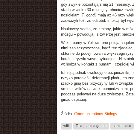
gdy zwykle pozostają z nią 21 miesięcy
stado w wieku 30 miesięcy, chociaż zwyk
nosicielami
T. gondii
mają aż 46 razy wię
zauważyli też, że odsetek infekcji był wy
Naukowcy sądzą, że zmiany, jakie w móz
mózgu – powodują, iż zwierzę jest bardzie
Wilki i pumy w Yellowstone polują na jele
nimi zanieczyszczone, bądź też zjadając
skłonne do podejmowania większego ryzy
bardziej ryzykownym sytuacjom. Niezainf
wchodzą w kontakt z pumami, częściej wi
Istnieją jednak ewolucyjne bezpieczniki,
ryzyko poronień i deformacji płodu, co z
rzadko giną bez przyczyny lub w związk
śmierci wilków są walki pomiędzy nimi, p
podczas polowań na duże zwierzęta. Zat
ginąć częściej.
Źródło:
Communications Biology
wilk
Toxoplasma gondii
samiec alfa