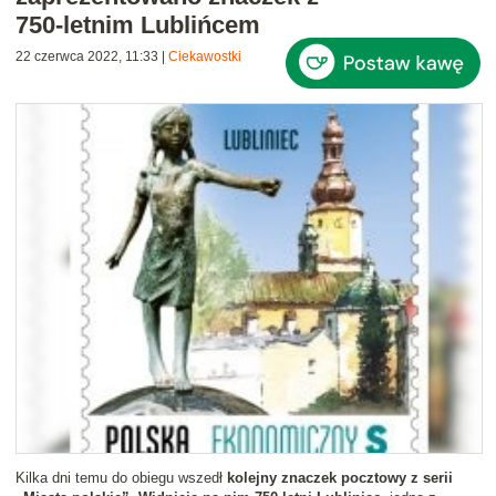
750-letnim Lublińcem
22 czerwca 2022, 11:33
|
Ciekawostki
Kilka dni temu do obiegu wszedł
kolejny znaczek pocztowy z serii