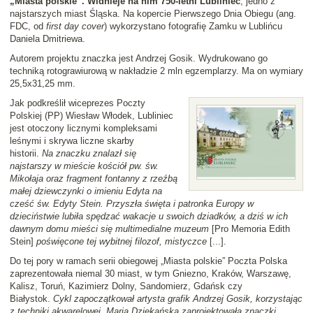
„Miasta polskie”. Widnieje na nim 750-letni Lubliniec
, jedno z
najstarszych miast Śląska. Na kopercie Pierwszego Dnia Obiegu (ang.
FDC, od
first day cover
) wykorzystano fotografię Zamku w Lublińcu
Daniela Dmitriewa.
Autorem projektu znaczka jest Andrzej Gosik. Wydrukowano go
techniką rotograwiurową w nakładzie 2 mln egzemplarzy. Ma on wymiary
25,5x31,25 mm.
Jak podkreślił wiceprezes Poczty
Polskiej (PP) Wiesław Włodek, Lubliniec
jest otoczony licznymi kompleksami
leśnymi i skrywa liczne skarby
historii.
Na znaczku znalazł się
najstarszy w mieście kościół pw. św.
Mikołaja oraz fragment fontanny z rzeźbą
małej dziewczynki o imieniu Edyta na
cześć św. Edyty Stein. Przyszła święta i patronka Europy w
dzieciństwie lubiła spędzać wakacje u swoich dziadków, a dziś w ich
dawnym domu mieści się multimedialne muzeum
[Pro Memoria Edith
Stein]
poświęcone tej wybitnej filozof, mistyczce
[...].
Do tej pory w ramach serii obiegowej „Miasta polskie” Poczta Polska
zaprezentowała niemal 30 miast, w tym Gniezno, Kraków, Warszawę,
Kalisz, Toruń, Kazimierz Dolny, Sandomierz, Gdańsk czy
Białystok.
Cykl zapoczątkował artysta grafik Andrzej Gosik, korzystając
z techniki akwarelowej. Maria Dziekańska zaprojektowała znaczki