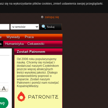
asz się na wykorzystanie plików cookies, zmień ustawienia swojej przeglądarki.
zaloguj się
e
Wywiady
Praca
a
Humanistyka
Ciekawostki
Zostań Patronem
Od 2006 roku popularyzujemy
naukę. Chcemy się rozwijać i
dostarczać naszym Czytelnikom
jeszcze więcej atrakcyjnych
treści wysokiej jakości. Dlatego
postanowiliśmy poprosić o
wsparcie. Zostań naszym
Patronem i pomóż nam rozwijać
KopalnięWiedzy.
A