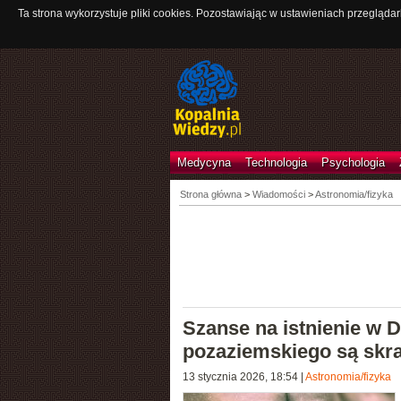
Ta strona wykorzystuje pliki cookies. Pozostawiając w ustawieniach przeglądar
Medycyna
Technologia
Psychologia
Strona główna
>
Wiadomości
>
Astronomia/fizyka
Szanse na istnienie w 
pozaziemskiego są skra
13 stycznia 2026, 18:54
|
Astronomia/fizyka