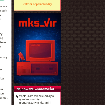
Patroni KopalniWiedzy
ią nie
oseph
y
h
ży
ią
tnieć
e
ał się
em
zba
Najnowsze wiadomości
ia
ypu
W etruskim mieście odkryto
u jest
rytualną studnię z
nienaruszonymi darami i