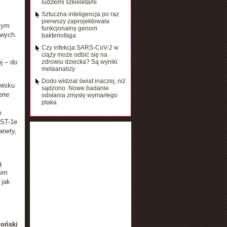
ludzkimi szkieletami
Sztuczna inteligencja po raz
pierwszy zaprojektowała
użym
funkcjonalny genom
owych.
bakteriofaga
Czy infekcja SARS-CoV-2 w
ciąży może odbić się na
j – do
zdrowiu dziecka? Są wyniki
metaanalizy
Dodo widział świat inaczej, niż
wisku
sądzono. Nowe badanie
rie
odsłania zmysły wymarłego
ptaka
e
IST-1e
anety,
ą
nim
 jak
łoński