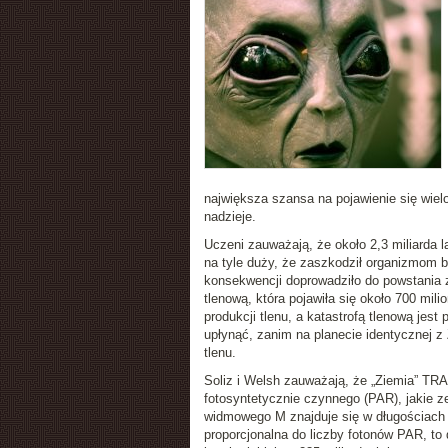
największa szansa na pojawienie się wiel
nadzieje.
Uczeni zauważają, że około 2,3 miliarda l
na tyle duży, że zaszkodził organizmom b
konsekwencji doprowadziło do powstania 
tlenową, która pojawiła się około 700 mil
produkcji tlenu, a katastrofą tlenową jest
upłynąć, zanim na planecie identycznej z 
tlenu.
Soliz i Welsh zauważają, że „Ziemia” T
fotosyntetycznie czynnego (PAR), jakie ze
widmowego M znajduje się w długościach f
proporcjonalna do liczby fotonów PAR, to d