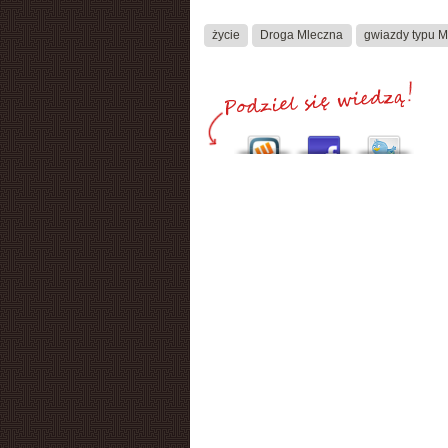
życie
Droga Mleczna
gwiazdy typu 