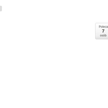
M
Poleca
7
osób