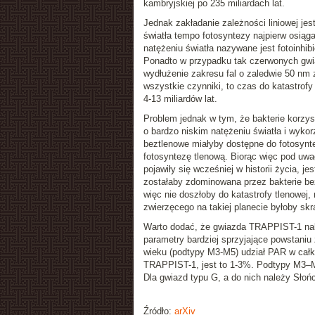
kambryjskiej po 235 miliardach lat.
Jednak zakładanie zależności liniowej j
światła tempo fotosyntezy najpierw osią
natężeniu światła nazywane jest fotoinhi
Ponadto w przypadku tak czerwonych gwia
wydłużenie zakresu fal o zaledwie 50 nm 
wszystkie czynniki, to czas do katastrofy 
4-13 miliardów lat.
Problem jednak w tym, że bakterie korzy
o bardzo niskim natężeniu światła i wykor
beztlenowe miałyby dostępne do fotosynte
fotosyntezę tlenową. Biorąc więc pod uwag
pojawiły się wcześniej w historii życia, 
zostałaby zdominowana przez bakterie bezt
więc nie doszłoby do katastrofy tlenowej,
zwierzęcego na takiej planecie byłoby sk
Warto dodać, że gwiazda TRAPPIST-1 nal
parametry bardziej sprzyjające powstaniu
wieku (podtypy M3-M5) udział PAR w całk
TRAPPIST-1, jest to 1-3%. Podtypy M3–M
Dla gwiazd typu G, a do nich należy Słoń
Źródło:
arXiv