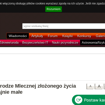
ki włączoną obsługę plików cookies wyrażasz zgodę na ich użycie. Jeśli nie zgadz
Rozumiem
Wiadomości
Artykuły
Forum
Książki
Konkursy
Galeri
Zdrowie/uroda
Bezpieczeństwo IT
Nauki przyrodnicze
Astronomia/fizyk
Drodze Mlecznej złożonego życia
A
A
jnie małe