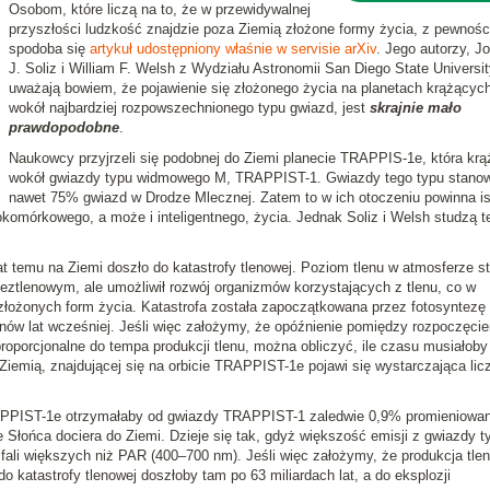
Osobom, które liczą na to, że w przewidywalnej
przyszłości ludzkość znajdzie poza Ziemią złożone formy życia, z pewnośc
spodoba się
artykuł udostępniony właśnie w servisie arXiv
. Jego autorzy, J
J. Soliz i William F. Welsh z Wydziału Astronomii San Diego State Universit
uważają bowiem, że pojawienie się złożonego życia na planetach krążącyc
wokół najbardziej rozpowszechnionego typu gwiazd, jest
skrajnie mało
prawdopodobne
.
Naukowcy przyjrzeli się podobnej do Ziemi planecie TRAPPIS-1e, która krą
wokół gwiazdy typu widmowego M, TRAPPIST-1. Gwiazdy tego typu stanow
nawet 75% gwiazd w Drodze Mlecznej. Zatem to w ich otoczeniu powinna is
okomórkowego, a może i inteligentnego, życia. Jednak Soliz i Welsh studzą t
at temu na Ziemi doszło do katastrofy tlenowej. Poziom tlenu w atmosferze st
eztlenowym, ale umożliwił rozwój organizmów korzystających z tlenu, co w
złożonych form życia. Katastrofa została zapoczątkowana przez fotosyntezę
ionów lat wcześniej. Jeśli więc założymy, że opóźnienie pomiędzy rozpoczęci
 proporcjonalne do tempa produkcji tlenu, można obliczyć, ile czasu musiałoby
Ziemią, znajdującej się na orbicie TRAPPIST-1e pojawi się wystarczająca lic
RAPPIST-1e otrzymałaby od gwiazdy TRAPPIST-1 zaledwie 0,9% promieniowan
 Słońca dociera do Ziemi. Dzieje się tak, gdyż większość emisji z gwiazdy t
ali większych niż PAR (400–700 nm). Jeśli więc założymy, że produkcja tlen
o katastrofy tlenowej doszłoby tam po 63 miliardach lat, a do eksplozji