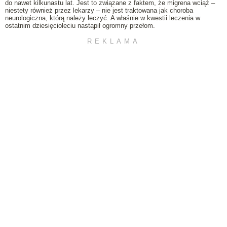
do nawet kilkunastu lat. Jest to związane z faktem, że migrena wciąż –
niestety również przez lekarzy – nie jest traktowana jak choroba
neurologiczna, którą należy leczyć. A właśnie w kwestii leczenia w
ostatnim dziesięcioleciu nastąpił ogromny przełom.
REKLAMA