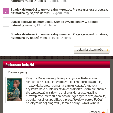
naturalny
Mariusz Błoński,
12 godz. temu
Spadek dzietności to uniwersalny wzorzec. Przyczyna jest prostsza,
niż można by sądzić
darekp,
17 godz. temu
Ludzie polowali na mamucice. Samce zwykle ginęły w sposób
naturalny
venator,
19 godz. temu
Spadek dzietności to uniwersalny wzorzec. Przyczyna jest prostsza,
niż można by sądzić
venator,
19 godz. temu
ostatnia aktywność
Polecane książki
Dama z perłą
Księżna Daisy niewątpliwie przeżywa w Polsce swój
renesans. Od kilku lat widoczne jest zainteresowanie tą
niezwykłą kobietą, panią na zamku Książ. Angielska
arystokratka o buntowniczym charakterze, która nie chciała
się wpasować w sztywny dryl pruskiej arystokracji to
niewątpliwie interesująca postać. A jednym z przejawów tej
popularności jest publikacja przez
Wydawnictwo FLOW
beletryzowanej biografii „Dama z perłą” Sylwii Winnik.
więcej