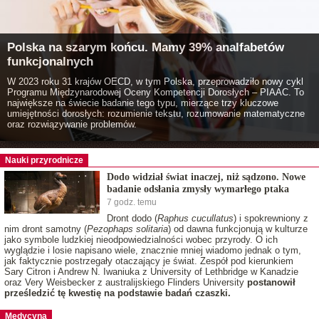
Polska na szarym końcu. Mamy 39% analfabetów
funkcjonalnych
W 2023 roku 31 krajów OECD, w tym Polska, przeprowadziło nowy cykl
Programu Międzynarodowej Oceny Kompetencji Dorosłych – PIAAC. To
największe na świecie badanie tego typu, mierzące trzy kluczowe
umiejętności dorosłych: rozumienie tekstu, rozumowanie matematyczne
oraz rozwiązywanie problemów.
Nauki przyrodnicze
Dodo widział świat inaczej, niż sądzono. Nowe
badanie odsłania zmysły wymarłego ptaka
7 godz. temu
Dront dodo (
Raphus cucullatus
) i spokrewniony z
nim dront samotny (
Pezophaps solitaria
) od dawna funkcjonują w kulturze
jako symbole ludzkiej nieodpowiedzialności wobec przyrody. O ich
wyglądzie i losie napisano wiele, znacznie mniej wiadomo jednak o tym,
jak faktycznie postrzegały otaczający je świat. Zespół pod kierunkiem
Sary Citron i Andrew N. Iwaniuka z University of Lethbridge w Kanadzie
oraz Very Weisbecker z australijskiego Flinders University
postanowił
prześledzić tę kwestię na podstawie badań czaszki.
Medycyna