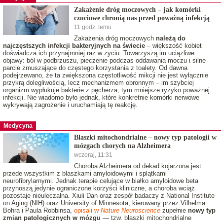
Zakażenie dróg moczowych – jak komórki
czuciowe chronią nas przed poważną infekcją
11 godz. temu
Zakażenia dróg moczowych
należą do
najczęstszych infekcji bakteryjnych na świecie
– większość kobiet
doświadcza ich przynajmniej raz w życiu. Towarzyszą im uciążliwe
objawy: ból w podbrzuszu, pieczenie podczas oddawania moczu i silne
parcie zmuszające do częstego korzystania z toalety. Od dawna
podejrzewano, że ta zwiększona częstotliwość mikcji nie jest wyłącznie
przykrą dolegliwością, lecz mechanizmem obronnym – im szybciej
organizm wypłukuje bakterie z pęcherza, tym mniejsze ryzyko poważnej
infekcji. Nie wiadomo było jednak, które konkretnie komórki nerwowe
wykrywają zagrożenie i uruchamiają tę reakcję.
Medycyna
Blaszki mitochondrialne – nowy typ patologii w
mózgach chorych na Alzheimera
wczoraj, 11:31
Choroba Alzheimera od dekad kojarzona jest
przede wszystkim z blaszkami amyloidowymi i splątkami
neurofibrylarnymi. Jednak terapie celujące w białko amyloidowe beta
przynoszą jedynie ograniczone korzyści kliniczne, a choroba wciąż
pozostaje nieuleczalna. Xiuli Dan oraz zespół badaczy z National Institute
on Aging (NIH) oraz University of Minnesota, kierowany przez Vilhelma
Bohra i Paula Robbinsa,
opisali w
Nature Neuroscience
zupełnie
nowy typ
zmian patologicznych w mózgu
— tzw. blaszki mitochondrialne