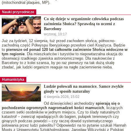
(mitochondrial plaques, MP).
Nauki przyrodnicze
Co się dzieje w organizmie człowieka podczas
zaćmienia Słońca? Sprawdzą to uczeni z
Barcelony
wczoraj, 10:17
Już za tydzień, 12 sierpnia, tuż przed zachodem słońca, północno-
zachodnią część Półwyspu Iberyjskiego przesłoni cień Księżyca. Będzie
to
pierwsze od ponad 120 lat całkowite zaćmienie Słońca widoczne w
tym regionie
. Dla mieszkańców i turystów to niepowtarzalna okazja do
obserwacji rzadkiego zjawiska astronomicznego. Dla naukowców z
Barcelony to z kolei szansa, by po raz pierwszy na tak dużą skalę
zbadać, jak ludzki organizm reaguje na nagłe zaciemnienie nieba.
Humanistyka
Ludzie polowali na mamucice. Samce zwykle
ginęły w sposób naturalny
4 sierpnia 2026, 15:02
Od dziesięcioleci archeolodzy
spierają się o
pochodzenie ogromnych nagromadzeń kości mamucich
, liczących
czasem setki osobników w jednym miejscu. Czy to ślady naturalnych
katastrof – zwierząt wpadających do bagien, pułapek terenowych czy
ginących podczas powodzi – czy raczej dowód systematycznego
polowania przez ludzi paleolitu? Odpowiedzi na to pytanie szukali Hannah
Moots z Uniwersytetu Sztokholmskiego, Jarosław Wilczyński z Polskiej