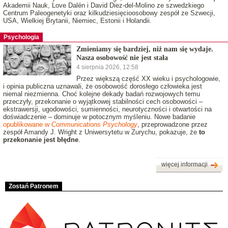
Akademii Nauk, Love Dalén i David Diez-del-Molino ze szwedzkiego
Centrum Paleogenetyki oraz kilkudziesięcioosobowy zespół ze Szwecji,
USA, Wielkiej Brytanii, Niemiec, Estonii i Holandii.
Psychologia
Zmieniamy się bardziej, niż nam się wydaje.
Nasza osobowość nie jest stała
4 sierpnia 2026, 12:58
Przez większą część XX wieku i psychologowie,
i opinia publiczna uznawali, że osobowość dorosłego człowieka jest
niemal niezmienna. Choć kolejne dekady badań rozwojowych temu
przeczyły, przekonanie o wyjątkowej stabilności cech osobowości –
ekstrawersji, ugodowości, sumienności, neurotyczności i otwartości na
doświadczenie – dominuje w potocznym myśleniu. Nowe badanie
opublikowane w
Communications Psychology
, przeprowadzone przez
zespół Amandy J. Wright z Uniwersytetu w Zurychu, pokazuje, że
to
przekonanie jest błędne
.
więcej informacji
Zostań Patronem