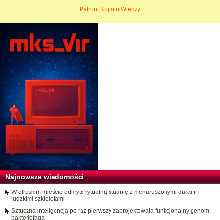
Patroni KopalniWiedzy
Najnowsze wiadomości
W etruskim mieście odkryto rytualną studnię z nienaruszonymi darami i
ludzkimi szkieletami
Sztuczna inteligencja po raz pierwszy zaprojektowała funkcjonalny genom
bakteriofaga