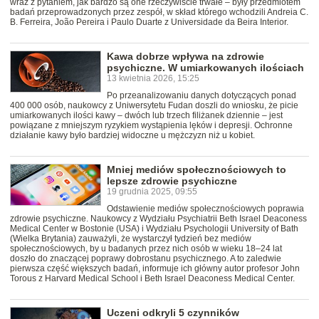
wraz z pytaniem, jak bardzo są one rzeczywiście trwałe – były przedmiotem
badań przeprowadzonych przez zespół, w skład którego wchodzili Andreia C.
B. Ferreira, João Pereira i Paulo Duarte z Universidade da Beira Interior.
Kawa dobrze wpływa na zdrowie
psychiczne. W umiarkowanych ilościach
13 kwietnia 2026, 15:25
Po przeanalizowaniu danych dotyczących ponad
400 000 osób, naukowcy z Uniwersytetu Fudan doszli do wniosku, że picie
umiarkowanych ilości kawy – dwóch lub trzech filiżanek dziennie – jest
powiązane z mniejszym ryzykiem wystąpienia lęków i depresji. Ochronne
działanie kawy było bardziej widoczne u mężczyzn niż u kobiet.
Mniej mediów społecznościowych to
lepsze zdrowie psychiczne
19 grudnia 2025, 09:55
Odstawienie mediów społecznościowych poprawia
zdrowie psychiczne. Naukowcy z Wydziału Psychiatrii Beth Israel Deaconess
Medical Center w Bostonie (USA) i Wydziału Psychologii University of Bath
(Wielka Brytania) zauważyli, że wystarczył tydzień bez mediów
społecznościowych, by u badanych przez nich osób w wieku 18–24 lat
doszło do znaczącej poprawy dobrostanu psychicznego. A to zaledwie
pierwsza część większych badań, informuje ich główny autor profesor John
Torous z Harvard Medical School i Beth Israel Deaconess Medical Center.
Uczeni odkryli 5 czynników