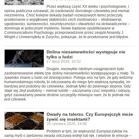
Przez większą część XX wieku i psychologowie, i
opinia publiczna uznawali, że osobowość dorosłego człowieka jest niemal
niezmienna. Choć kolejne dekady badań rozwojowych temu przeczyły,
przekonanie o wyjątkowej stabilności cech osobowości – ekstrawersji,
ugodowości, sumienności, neurotyczności i otwartości na doświadczenie –
dominuje w potocznym myśleniu. Nowe badanie opublikowane w
Communications Psychology, przeprowadzone przez zespół Amandy J.
Wright z Uniwersytetu w Zurychu, pokazuje, że to przekonanie jest błędne.
Dolina niesamowitości występuje nie
tylko u ludzi
17 lipca 2026, 10:52
Drugim, niezwykle istotnym osiągnięciem było
zaobserwowanie efektu tzw. doliny niesamowitości występującego u małp. To
zjawisko znane u ludzi od dziesięcioleci. Polega ono na tym, że gdy widzimy
humanoidalnego robota, to odczuwamy do niego tym większą sympatię, im
bardziej jest podobny do człowieka. Jednak tylko do pewnego stopnia. Gdy
staje się zbyt podobny – niemal ludzki – zaczynamy czuć niepokój i odrazę,
gdyż zauważamy pewne drobne szczegóły mówiące nam, że to jednak nie
jest człowiek.
Owady na talerzu. Czy Europejczyk może
żywić się insektami?
26 czerwca 2026, 19:06
Problem w tym, że większość Europejczyków na
samą myśl o zjedzeniu owada odczuwa wstręt lub lęk. I właśnie te emocje –