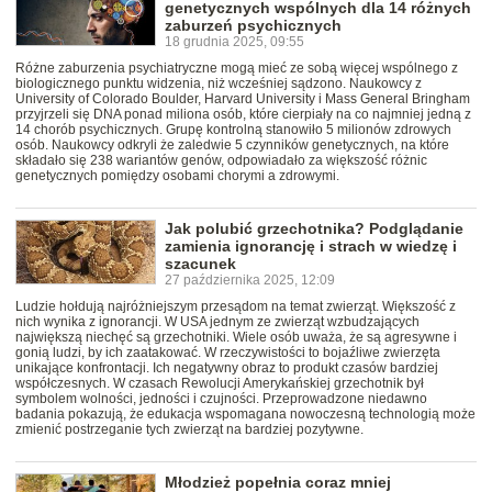
genetycznych wspólnych dla 14 różnych
zaburzeń psychicznych
18 grudnia 2025, 09:55
Różne zaburzenia psychiatryczne mogą mieć ze sobą więcej wspólnego z
biologicznego punktu widzenia, niż wcześniej sądzono. Naukowcy z
University of Colorado Boulder, Harvard University i Mass General Bringham
przyjrzeli się DNA ponad miliona osób, które cierpiały na co najmniej jedną z
14 chorób psychicznych. Grupę kontrolną stanowiło 5 milionów zdrowych
osób. Naukowcy odkryli że zaledwie 5 czynników genetycznych, na które
składało się 238 wariantów genów, odpowiadało za większość różnic
genetycznych pomiędzy osobami chorymi a zdrowymi.
Jak polubić grzechotnika? Podglądanie
zamienia ignorancję i strach w wiedzę i
szacunek
27 października 2025, 12:09
Ludzie hołdują najróżniejszym przesądom na temat zwierząt. Większość z
nich wynika z ignorancji. W USA jednym ze zwierząt wzbudzających
największą niechęć są grzechotniki. Wiele osób uważa, że są agresywne i
gonią ludzi, by ich zaatakować. W rzeczywistości to bojaźliwe zwierzęta
unikające konfrontacji. Ich negatywny obraz to produkt czasów bardziej
współczesnych. W czasach Rewolucji Amerykańskiej grzechotnik był
symbolem wolności, jedności i czujności. Przeprowadzone niedawno
badania pokazują, że edukacja wspomagana nowoczesną technologią może
zmienić postrzeganie tych zwierząt na bardziej pozytywne.
Młodzież popełnia coraz mniej