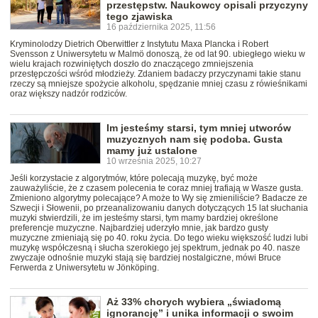
przestępstw. Naukowcy opisali przyczyny
tego zjawiska
16 października 2025, 11:56
Kryminolodzy Dietrich Oberwittler z Instytutu Maxa Plancka i Robert
Svensson z Uniwersytetu w Malmö donoszą, że od lat 90. ubiegłego wieku w
wielu krajach rozwiniętych doszło do znaczącego zmniejszenia
przestępczości wśród młodzieży. Zdaniem badaczy przyczynami takie stanu
rzeczy są mniejsze spożycie alkoholu, spędzanie mniej czasu z rówieśnikami
oraz większy nadzór rodziców.
Im jesteśmy starsi, tym mniej utworów
muzycznych nam się podoba. Gusta
mamy już ustalone
10 września 2025, 10:27
Jeśli korzystacie z algorytmów, które polecają muzykę, być może
zauważyliście, że z czasem polecenia te coraz mniej trafiają w Wasze gusta.
Zmieniono algorytmy polecające? A może to Wy się zmieniliście? Badacze ze
Szwecji i Słowenii, po przeanalizowaniu danych dotyczących 15 lat słuchania
muzyki stwierdzili, że im jesteśmy starsi, tym mamy bardziej określone
preferencje muzyczne. Najbardziej uderzyło mnie, jak bardzo gusty
muzyczne zmieniają się po 40. roku życia. Do tego wieku większość ludzi lubi
muzykę współczesną i słucha szerokiego jej spektrum, jednak po 40. nasze
zwyczaje odnośnie muzyki stają się bardziej nostalgiczne, mówi Bruce
Ferwerda z Uniwersytetu w Jönköping.
Aż 33% chorych wybiera „świadomą
ignorancję” i unika informacji o swoim