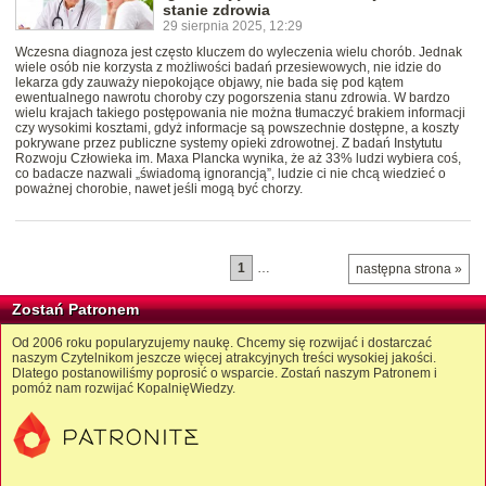
stanie zdrowia
29 sierpnia 2025, 12:29
Wczesna diagnoza jest często kluczem do wyleczenia wielu chorób. Jednak
wiele osób nie korzysta z możliwości badań przesiewowych, nie idzie do
lekarza gdy zauważy niepokojące objawy, nie bada się pod kątem
ewentualnego nawrotu choroby czy pogorszenia stanu zdrowia. W bardzo
wielu krajach takiego postępowania nie można tłumaczyć brakiem informacji
czy wysokimi kosztami, gdyż informacje są powszechnie dostępne, a koszty
pokrywane przez publiczne systemy opieki zdrowotnej. Z badań Instytutu
Rozwoju Człowieka im. Maxa Plancka wynika, że aż 33% ludzi wybiera coś,
co badacze nazwali „świadomą ignorancją”, ludzie ci nie chcą wiedzieć o
poważnej chorobie, nawet jeśli mogą być chorzy.
1
…
następna strona »
Zostań Patronem
Od 2006 roku popularyzujemy naukę. Chcemy się rozwijać i dostarczać
naszym Czytelnikom jeszcze więcej atrakcyjnych treści wysokiej jakości.
Dlatego postanowiliśmy poprosić o wsparcie. Zostań naszym Patronem i
pomóż nam rozwijać KopalnięWiedzy.