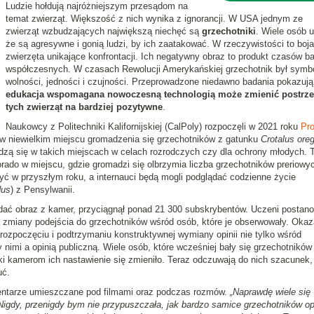
Ludzie hołdują najróżniejszym przesądom na
temat zwierząt. Większość z nich wynika z ignorancji. W USA jednym ze
zwierząt wzbudzających największą niechęć są
grzechotniki
. Wiele osób 
że są agresywne i gonią ludzi, by ich zaatakować. W rzeczywistości to boja
zwierzęta unikające konfrontacji. Ich negatywny obraz to produkt czasów ba
współczesnych. W czasach Rewolucji Amerykańskiej grzechotnik był symb
wolności, jedności i czujności. Przeprowadzone niedawno badania pokazują
edukacja wspomagana nowoczesną technologią może zmienić postrze
tych zwierząt na bardziej pozytywne
.
Naukowcy z Politechniki Kalifornijskiej (CalPoly) rozpoczęli w 2021 roku
Pro
i w niewielkim miejscu gromadzenia się grzechotników z gatunku
Crotalus ore
dzą się w takich miejscach w celach rozrodczych czy dla ochrony młodych. 
orado w miejscu, gdzie gromadzi się olbrzymia liczba grzechotników preriowy
yć w przyszłym roku, a internauci będą mogli podglądać codzienne życie
dus
) z Pensylwanii.
ać obraz z kamer, przyciągnął ponad 21 300 subskrybentów. Uczeni postanow
 zmiany podejścia do grzechotników wśród osób, które je obserwowały. Okaz
 rozpoczęciu i podtrzymaniu konstruktywnej wymiany opinii nie tylko wśród
 nimi a opinią publiczną. Wiele osób, które wcześniej bały się grzechotników 
ęki kamerom ich nastawienie się zmieniło. Teraz odczuwają do nich szacunek,
uć.
ntarze umieszczane pod filmami oraz podczas rozmów.
„Naprawdę wiele się
igdy, przenigdy bym nie przypuszczała, jak bardzo samice grzechotników op