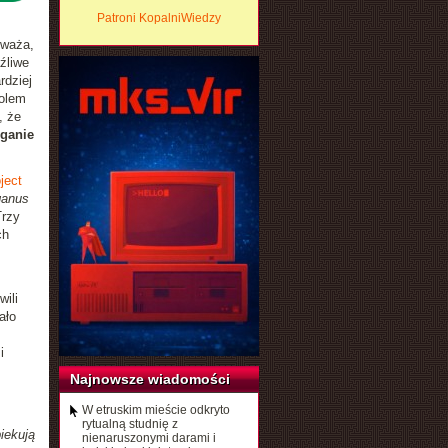
Patroni KopalniWiedzy
uważa,
źliwe
rdziej
olem
, że
ganie
ject
ganus
Trzy
ch
ili
ało
i
Najnowsze wiadomości
W etruskim mieście odkryto
rytualną studnię z
iekują
nienaruszonymi darami i