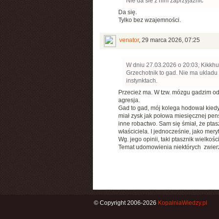
Nie da sie z nim zaprzyjaznic
Da się.
Tylko bez wzajemności.
venator
,
29 marca 2026, 07:25
W dniu 27.03.2026 o 20:03, Kikkhul
Grzechotnik to gad. Nie ma ukladu 
instynktach.
Przecież ma. W tzw. mózgu gadzim od
agresja.
Gad to gad, mój kolega hodował kiedyś
miał zysk jak połowa miesięcznej pens
inne robactwo. Sam się śmiał, że ptas
właściciela. I jednocześnie, jako mer
Wg. jego opinii, taki ptasznik wielkoś
Temat udomowienia niektórych zwierzą
© Copyright 2006-2026
KopalniaWiedzy.pl