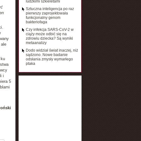
ludzkimi szkieletami
yć
Sztuczna inteligencja po raz
en
pierwszy zaprojektowała
funkcjonalny genom
bakteriofaga
i.
Czy infekcja SARS-CoV-2 w
w
ciąży może odbić się na
owany
zdrowiu dziecka? Są wyniki
metaanalizy
 ale
Dodo widział świat inaczej, niż
sądzono. Nowe badanie
 ku
odsłania zmysły wymarłego
ptaka
ęstwa
owcy
 i
iera 5
eblami
łoński