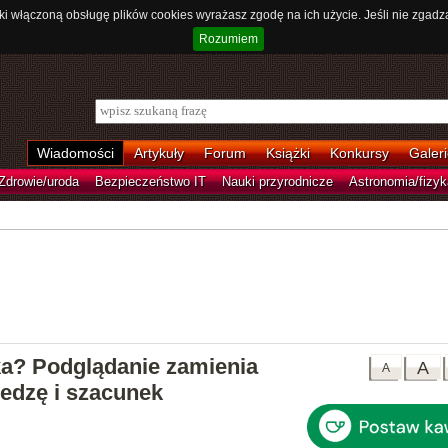
ki włączoną obsługę plików cookies wyrażasz zgodę na ich użycie. Jeśli nie zgadz
Rozumiem
Wiadomości
Artykuły
Forum
Książki
Konkursy
Galeri
Zdrowie/uroda
Bezpieczeństwo IT
Nauki przyrodnicze
Astronomia/fizyk
ka? Podglądanie zamienia
A
A
iedzę i szacunek