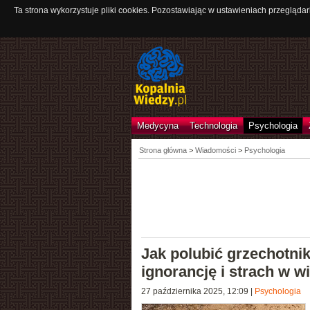
Ta strona wykorzystuje pliki cookies. Pozostawiając w ustawieniach przeglądar
Medycyna
Technologia
Psychologia
Strona główna
>
Wiadomości
>
Psychologia
Jak polubić grzechotni
ignorancję i strach w w
27 października 2025, 12:09
|
Psychologia