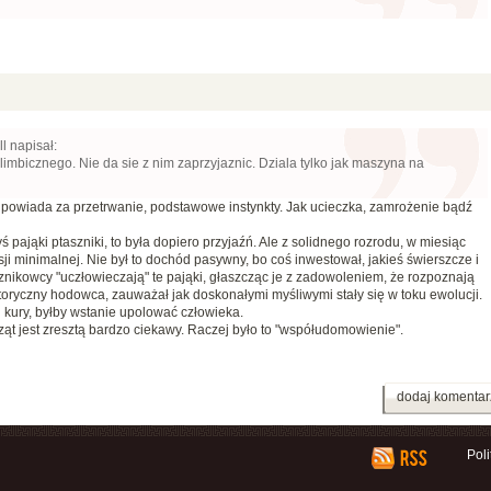
l napisał:
limbicznego. Nie da sie z nim zaprzyjaznic. Dziala tylko jak maszyna na
powiada za przetrwanie, podstawowe instynkty. Jak ucieczka, zamrożenie bądź
 pająki ptaszniki, to była dopiero przyjaźń. Ale z solidnego rozrodu, w miesiąc
ji minimalnej. Nie był to dochód pasywny, bo coś inwestował, jakieś świerszcze i
znikowcy "uczłowieczają" te pająki, głaszcząc je z zadowoleniem, że rozpoznają
ytoryczny hodowca, zauważał jak doskonałymi myśliwymi stały się w toku ewolucji.
ci kury, byłby wstanie upolować człowieka.
t jest zresztą bardzo ciekawy. Raczej było to "współudomowienie".
dodaj komentar
Pol