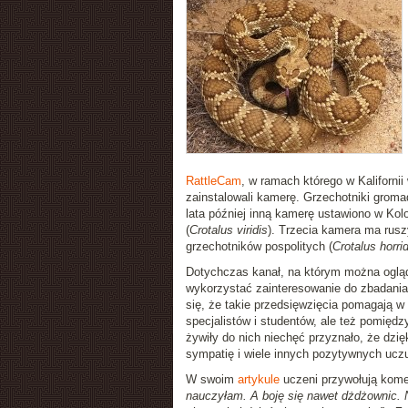
RattleCam
, w ramach którego w Kaliforni
zainstalowali kamerę. Grzechotniki groma
lata później inną kamerę ustawiono w Kol
(
Crotalus viridis
). Trzecia kamera ma rusz
grzechotników pospolitych (
Crotalus horri
Dotychczas kanał, na którym można ogląd
wykorzystać zainteresowanie do zbadania
się, że takie przedsięwzięcia pomagają w
specjalistów i studentów, ale też pomiędzy
żywiły do nich niechęć przyznało, że dzi
sympatię i wiele innych pozytywnych ucz
W swoim
artykule
uczeni przywołują kome
nauczyłam. A boję się nawet dżdżownic. N