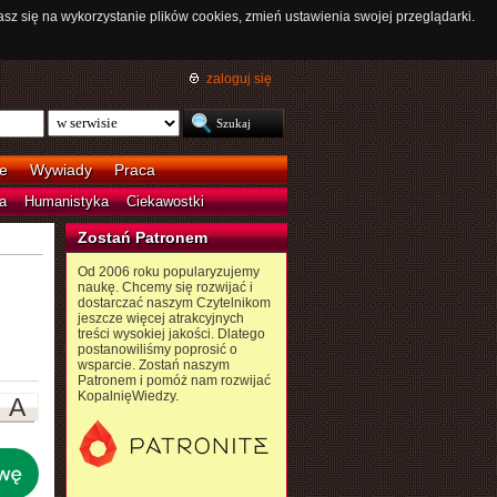
asz się na wykorzystanie plików cookies, zmień ustawienia swojej przeglądarki.
zaloguj się
e
Wywiady
Praca
a
Humanistyka
Ciekawostki
Zostań Patronem
Od 2006 roku popularyzujemy
naukę. Chcemy się rozwijać i
dostarczać naszym Czytelnikom
jeszcze więcej atrakcyjnych
treści wysokiej jakości. Dlatego
postanowiliśmy poprosić o
wsparcie. Zostań naszym
Patronem i pomóż nam rozwijać
KopalnięWiedzy.
A