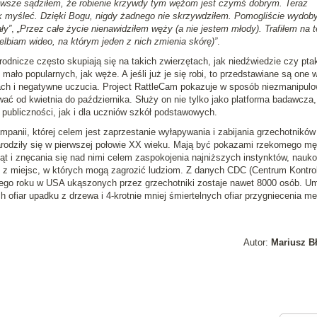
wsze sądziłem, że robienie krzywdy tym wężom jest czymś dobrym. Teraz
ak myśleć. Dzięki Bogu, nigdy żadnego nie skrzywdziłem. Pomogliście wydob
ły”
,
„Przez całe życie nienawidziłem węży (a nie jestem młody). Trafiłem na t
elbiam wideo, na którym jeden z nich zmienia skórę)”
.
rodnicze często skupiają się na takich zwierzętach, jak niedźwiedzie czy ptak
 mało popularnych, jak węże. A jeśli już je się robi, to przedstawiane są one 
ch i negatywne uczucia. Project RattleCam pokazuje w sposób niezmanipul
ć od kwietnia do października. Służy on nie tylko jako platforma badawcza,
 publiczności, jak i dla uczniów szkół podstawowych.
ampanii, której celem jest zaprzestanie wyłapywania i zabijania grzechotników
arodziły się w pierwszej połowie XX wieku. Mają być pokazami rzekomego m
t i znęcania się nad nimi celem zaspokojenia najniższych instynktów, nauk
y z miejsc, w których mogą zagrozić ludziom. Z danych CDC (Centrum Kontroli
go roku w USA ukąszonych przez grzechotniki zostaje nawet 8000 osób. Um
ch ofiar upadku z drzewa i 4-krotnie mniej śmiertelnych ofiar przygniecenia m
Autor:
Mariusz B