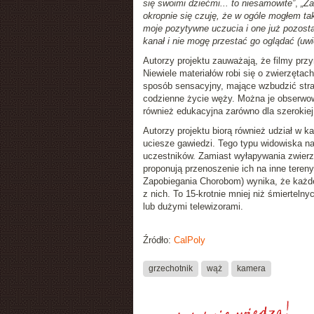
się swoimi dziećmi... to niesamowite”
,
„Za
okropnie się czuję, że w ogóle mogłem t
moje pozytywne uczucia i one już pozosta
kanał i nie mogę przestać go oglądać (uwi
Autorzy projektu zauważają, że filmy przy
Niewiele materiałów robi się o zwierzętach
sposób sensacyjny, mające wzbudzić stra
codzienne życie węży. Można je obserwowa
również edukacyjna zarówno dla szerokiej
Autorzy projektu biorą również udział w k
uciesze gawiedzi. Tego typu widowiska n
uczestników. Zamiast wyłapywania zwierzą
proponują przenoszenie ich na inne teren
Zapobiegania Chorobom) wynika, że każde
z nich. To 15-krotnie mniej niż śmiertelny
lub dużymi telewizorami.
Źródło:
CalPoly
grzechotnik
wąż
kamera