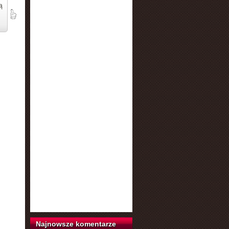
ą
Najnowsze komentarze