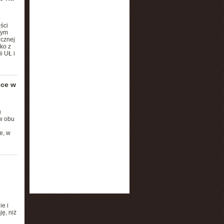
ści
nym
icznej
ko z
i UŁ i
ice w
u
w obu
e, w
e i
ę, niż