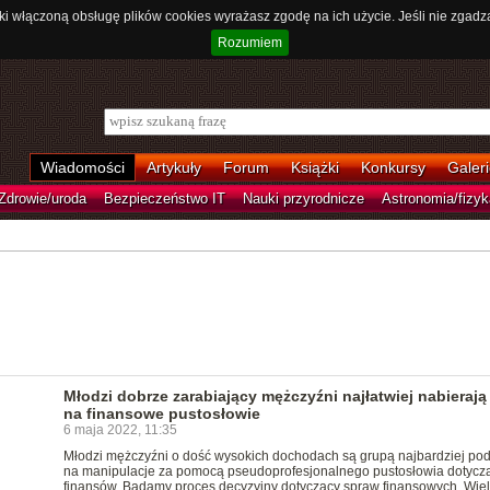
ki włączoną obsługę plików cookies wyrażasz zgodę na ich użycie. Jeśli nie zgadz
Rozumiem
Wiadomości
Artykuły
Forum
Książki
Konkursy
Galeri
Zdrowie/uroda
Bezpieczeństwo IT
Nauki przyrodnicze
Astronomia/fizyk
Młodzi dobrze zarabiający mężczyźni najłatwiej nabierają 
na finansowe pustosłowie
6 maja 2022, 11:35
Młodzi mężczyźni o dość wysokich dochodach są grupą najbardziej po
na manipulacje za pomocą pseudoprofesjonalnego pustosłowia dotycz
finansów. Badamy proces decyzyjny dotyczący spraw finansowych. Wie