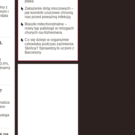
ptaka
iny z
Zakażenie dróg moczowych –
lnym i
jak komórki czuciowe chronią
stała
nas przed poważną infekcją
Blaszki mitochondrialne –
nowy typ patologii w mózgach
chorych na Alzheimera
Co się dzieje w organizmie
1.
człowieka podczas zaćmienia
Słońca? Sprawdzą to uczeni z
Barcelony
)
30,4%,
linarny
o
?
naliza
ion
 ulega
e na