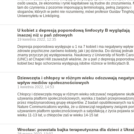
osób uważa, że ekonomia i rynki kapitałowe są trudne do zrozumienia.
tam do czynienia z pozornie imponującą terminologią, pełną żargonu i
sloganów, których w pełni nie rozumiemy, mówi profesor Gustav Tinghö
Uniwersytetu w Linköping.
U kobiet z depresją poporodową limfocyty B wyglądają
inaczej niż u pań zdrowych
19 kwietnia 2022, 12:35
Depresja poporodowa występuje u 1 na 7 kobiet i ma negatywny wpływ
zdrowie psychiczne zarówno kobiety, jak i jej dziecka. Do dzisiaj jednak
znamy przyczyn jej występowania. Naukowcy z University of North Caro
(UNC) at Chapel Hill zauważyli właśnie, że u pań z depresją poporodow
kobiet bez tego schorzenia występują istotne różnice w limfocytach B.
Dziewczęta i chłopcy w różnym wieku odczuwają negaty
wpływ mediów społecznościowych
1 kwietnia 2022, 14:53
Chłopcy i dziewczęta mogą w różnym wieku odczuwać negatywne skutk
używania platform społecznościowych, wynika z badań przeprowadzon
przez międzynarodową grupę ekspertów. Z badań opublikowanych na 
Nature Communications wynika, że u dziewcząt negatywny związek po
używaniem platform społecznościowych a satysfakcją z życia pojawia s
wieku 11-13 lat, u chłopców zaś w wieku 14-15 lat
Wrocław: powstała bajka terapeutyczna dla dzieci z Ukra