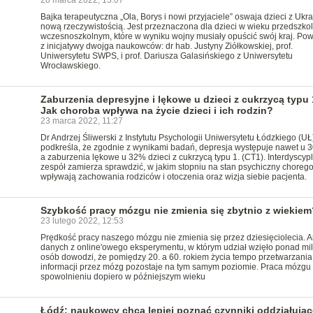
28 marca 2022, 13:07
Bajka terapeutyczna „Ola, Borys i nowi przyjaciele” oswaja dzieci z Ukra
nową rzeczywistością. Jest przeznaczona dla dzieci w wieku przedszko
wczesnoszkolnym, które w wyniku wojny musiały opuścić swój kraj. Pow
z inicjatywy dwojga naukowców: dr hab. Justyny Ziółkowskiej, prof.
Uniwersytetu SWPS, i prof. Dariusza Galasińskiego z Uniwersytetu
Wrocławskiego.
Zaburzenia depresyjne i lękowe u dzieci z cukrzycą typu 
Jak choroba wpływa na życie dzieci i ich rodzin?
23 marca 2022, 11:27
Dr Andrzej Śliwerski z Instytutu Psychologii Uniwersytetu Łódzkiego (UŁ
podkreśla, że zgodnie z wynikami badań, depresja występuje nawet u 
a zaburzenia lękowe u 32% dzieci z cukrzycą typu 1. (CT1). Interdyscyp
zespół zamierza sprawdzić, w jakim stopniu na stan psychiczny choreg
wpływają zachowania rodziców i otoczenia oraz wizja siebie pacjenta.
Szybkość pracy mózgu nie zmienia się zbytnio z wiekiem
23 lutego 2022, 12:53
Prędkość pracy naszego mózgu nie zmienia się przez dziesięciolecia. A
danych z online'owego eksperymentu, w którym udział wzięło ponad mil
osób dowodzi, że pomiędzy 20. a 60. rokiem życia tempo przetwarzania
informacji przez mózg pozostaje na tym samym poziomie. Praca mózgu
spowolnieniu dopiero w późniejszym wieku
Łódź: naukowcy chcą lepiej poznać czynniki oddziałując