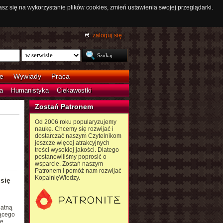
asz się na wykorzystanie plików cookies, zmień ustawienia swojej przeglądarki.
zaloguj się
e
Wywiady
Praca
a
Humanistyka
Ciekawostki
Zostań Patronem
Od 2006 roku popularyzujemy
naukę. Chcemy się rozwijać i
dostarczać naszym Czytelnikom
jeszcze więcej atrakcyjnych
treści wysokiej jakości. Dlatego
postanowiliśmy poprosić o
wsparcie. Zostań naszym
Patronem i pomóż nam rozwijać
KopalnięWiedzy.
się
datną
ącego
le