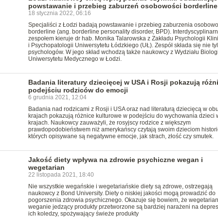
powstawanie i przebieg zaburzeń osobowości borderline
18 stycznia 2022, 06:16
Specjaliści z Łodzi badają powstawanie i przebieg zaburzenia osobowo
borderline (ang. borderline personality disorder, BPD). Interdyscyplinar
zespołem kieruje dr hab. Monika Talarowska z Zakładu Psychologii Klin
i Psychopatologii Uniwersytetu Łódzkiego (UŁ). Zespół składa się nie tyl
psychologów. W jego skład wchodzą także naukowcy z Wydziału Biologi
Uniwersytetu Medycznego w Łodzi.
Badania literatury dziecięcej w USA i Rosji pokazują różn
podejściu rodziców do emocji
6 grudnia 2021, 12:04
Badania nad rodzicami z Rosji i USA oraz nad literaturą dziecięcą w ob
krajach pokazują różnice kulturowe w podejściu do wychowania dzieci 
krajach. Naukowcy zauważyli, że rosyjscy rodzice z większym
prawdopodobieństwem niż amerykańscy czytają swoim dzieciom histori
których opisywane są negatywne emocje, jak strach, złość czy smutek.
Jakość diety wpływa na zdrowie psychiczne wegan i
wegetarian
22 listopada 2021, 18:40
Nie wszystkie wegańskie i wegetariańskie diety są zdrowe, ostrzegają
naukowcy z Bond University. Diety o niskiej jakości mogą prowadzić do
pogorszenia zdrowia psychicznego. Okazuje się bowiem, że wegetariani
weganie jedzący produkty przetworzone są bardziej narażeni na depresj
ich koledzy, spożywający świeże produkty