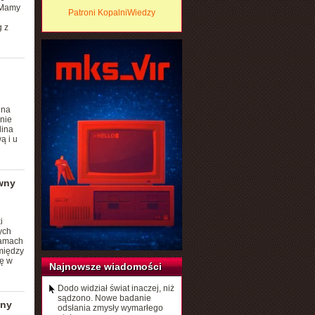
 Mamy
Patroni KopalniWiedzy
g z
 na
 nie
lina
ą i u
wny
i
ych
łamach
między
ię w
Najnowsze wiadomości
Dodo widział świat inaczej, niż
sądzono. Nowe badanie
iny
odsłania zmysły wymarłego