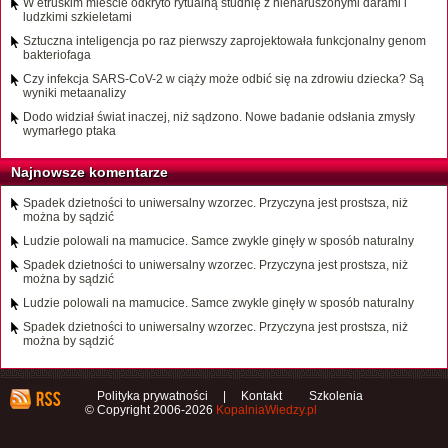
W etruskim mieście odkryto rytualną studnię z nienaruszonymi darami i
ludzkimi szkieletami
Sztuczna inteligencja po raz pierwszy zaprojektowała funkcjonalny genom
bakteriofaga
Czy infekcja SARS-CoV-2 w ciąży może odbić się na zdrowiu dziecka? Są
wyniki metaanalizy
Dodo widział świat inaczej, niż sądzono. Nowe badanie odsłania zmysły
wymarłego ptaka
Najnowsze komentarze
Spadek dzietności to uniwersalny wzorzec. Przyczyna jest prostsza, niż
można by sądzić
Ludzie polowali na mamucice. Samce zwykle ginęły w sposób naturalny
Spadek dzietności to uniwersalny wzorzec. Przyczyna jest prostsza, niż
można by sądzić
Ludzie polowali na mamucice. Samce zwykle ginęły w sposób naturalny
Spadek dzietności to uniwersalny wzorzec. Przyczyna jest prostsza, niż
można by sądzić
Polityka prywatności
|
Kontakt
Szkolenia
© Copyright 2006-2026
KopalniaWiedzy.pl