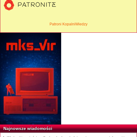
Patroni KopalniWiedzy
Najnowsze wiadomości