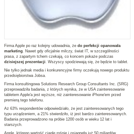
Firma Apple po raz kolejny udowadnia, że
do perfekcji opanowała
marketing
. Nawet gdy oficjalnie milczy, świat IT, w szczególności
prasa, z zapartym tchem czekają, co koncern pokaże podczas
dzisiejszej prezentacji
. Wszyscy spodziewają się, że będzie to tablet.
Nie tylko jednak media i konkurencyjne firmy oczekują nowego produktu
przedsiębiorstwa Jobsa.
Firma konsultingowa Solutions Research Group Consultants Inc. (SRG)
przeprowadziła badania, z których wynika, że w USA zainteresowanie
tabletem Apple'a jest wyższe, niż zainteresowanie iPhone'em przed
premierą tego telefonu.
Aż 63% respondentów odpowiedziało, że jest zainteresowanych tego
typu urządzeniem, a 21% stwierdziło, iż jest bardzo zainteresowanych.
Badania przeprowadzono na próbie 1200 osób w wieku 12 lat i
starszych.
Apple, którego wartość ciągle rośnie i osiągnęła już 50 miliardów