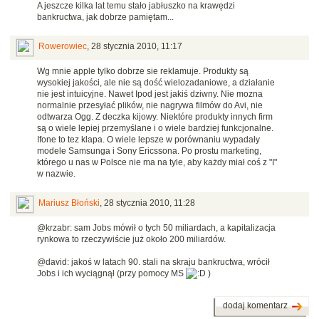
A jeszcze kilka lat temu stało jabłuszko na krawędzi
bankructwa, jak dobrze pamiętam...
Rowerowiec
,
28 stycznia 2010, 11:17
Wg mnie apple tylko dobrze sie reklamuje. Produkty są
wysokiej jakości, ale nie są dość wielozadaniowe, a działanie
nie jest intuicyjne. Nawet Ipod jest jakiś dziwny. Nie mozna
normalnie przesyłać plików, nie nagrywa filmów do Avi, nie
odtwarza Ogg. Z deczka kijowy. Niektóre produkty innych firm
są o wiele lepiej przemyślane i o wiele bardziej funkcjonalne.
Ifone to tez klapa. O wiele lepsze w porównaniu wypadały
modele Samsunga i Sony Ericssona. Po prostu marketing,
którego u nas w Polsce nie ma na tyle, aby każdy miał coś z "I"
w nazwie.
Mariusz Błoński
,
28 stycznia 2010, 11:28
@krzabr: sam Jobs mówił o tych 50 miliardach, a kapitalizacja
rynkowa to rzeczywiście już około 200 miliardów.
@david: jakoś w latach 90. stali na skraju bankructwa, wrócił
Jobs i ich wyciągnął (przy pomocy MS
)
dodaj komentarz