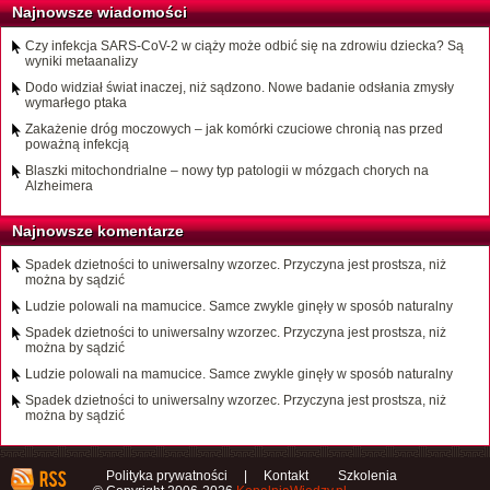
Najnowsze wiadomości
Czy infekcja SARS-CoV-2 w ciąży może odbić się na zdrowiu dziecka? Są
wyniki metaanalizy
Dodo widział świat inaczej, niż sądzono. Nowe badanie odsłania zmysły
wymarłego ptaka
Zakażenie dróg moczowych – jak komórki czuciowe chronią nas przed
poważną infekcją
Blaszki mitochondrialne – nowy typ patologii w mózgach chorych na
Alzheimera
Najnowsze komentarze
Spadek dzietności to uniwersalny wzorzec. Przyczyna jest prostsza, niż
można by sądzić
Ludzie polowali na mamucice. Samce zwykle ginęły w sposób naturalny
Spadek dzietności to uniwersalny wzorzec. Przyczyna jest prostsza, niż
można by sądzić
Ludzie polowali na mamucice. Samce zwykle ginęły w sposób naturalny
Spadek dzietności to uniwersalny wzorzec. Przyczyna jest prostsza, niż
można by sądzić
Polityka prywatności
|
Kontakt
Szkolenia