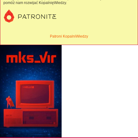
pomóż nam rozwijać KopalnięWiedzy.
Patroni KopalniWiedzy