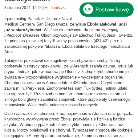
8 sierpnia 2014, 12:54
|
Humanistyka
Epidemiolog Patrick E. Olson z Naval
Medical Center w San Diego uważa, że
wirus Ebola atakował ludzi
już w starożytności
. W liście skierowanym do pisma
Emerging
Infectious Diseases
Olson przywołuje świadectwo Tukidydesa i twierdzi,
że podczas pierwszej fazy II wojny peloponeskiej (431-421 p.n.e.)
zakończonej pokojem Nikiasza, Ebola zabiła co trzeciego mieszkańca
Aten.
Tukidydes pozostawił szczegółowy opis objawów choroby. Na tej
podstawie historycy spekulowali, że w Atenach szalała dżuma, tyfus lub
grypa. Jednak, jak zwraca uwagę Olson, z żadną z tych chorób nie jest
związane – przypominające wygłodzenie – wyczerpanie organizmu.
Choroba pojawiła się w Atenach latem 430 roku przed Chrystusem i
zabiła m.in. Peryklesa. Zachorował też sam Tukidydes, jednak udało
mu się przeżyć. Przekazał on nam, że choroba rozpoczynała się od
silnego bólu głowy i zapalenia spojówek, które przybierały czerwonego
zabarwienia. Wiele osób umierało z powodu gorączki.
Olson zauważa, że choroba, która pojawiła się w Atenach oraz gorączka
krwotoczna wywoływana przez Ebolę, pojawiają się i znikają bardzo
szybko. W obu przypadkach ofiary szybko umierają. Chorowali też
ludzie, którzy opiekowali się chorymi. Tymczasem choroba nie dotknęła
oblegających Ateny Spartan, co wskazuje, że nie przenosiła się za