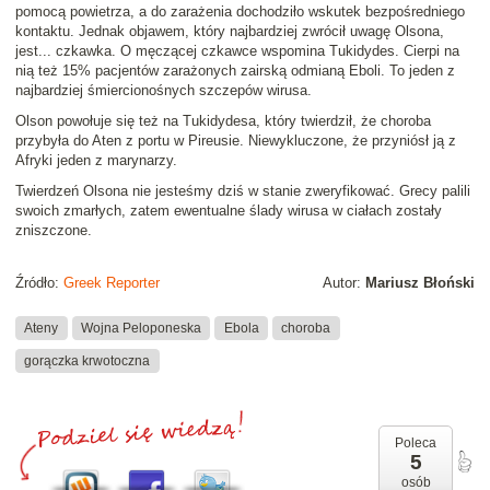
pomocą powietrza, a do zarażenia dochodziło wskutek bezpośredniego
kontaktu. Jednak objawem, który najbardziej zwrócił uwagę Olsona,
jest... czkawka. O męczącej czkawce wspomina Tukidydes. Cierpi na
nią też 15% pacjentów zarażonych zairską odmianą Eboli. To jeden z
najbardziej śmiercionośnych szczepów wirusa.
Olson powołuje się też na Tukidydesa, który twierdził, że choroba
przybyła do Aten z portu w Pireusie. Niewykluczone, że przyniósł ją z
Afryki jeden z marynarzy.
Twierdzeń Olsona nie jesteśmy dziś w stanie zweryfikować. Grecy palili
swoich zmarłych, zatem ewentualne ślady wirusa w ciałach zostały
zniszczone.
Źródło:
Greek Reporter
Autor:
Mariusz Błoński
Ateny
Wojna Peloponeska
Ebola
choroba
gorączka krwotoczna
Poleca
5
osób