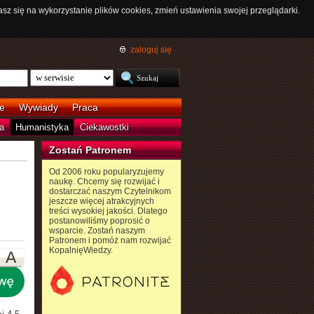
asz się na wykorzystanie plików cookies, zmień ustawienia swojej przeglądarki.
zaloguj się
e
Wywiady
Praca
a
Humanistyka
Ciekawostki
Zostań Patronem
Od 2006 roku popularyzujemy
naukę. Chcemy się rozwijać i
dostarczać naszym Czytelnikom
jeszcze więcej atrakcyjnych
treści wysokiej jakości. Dlatego
postanowiliśmy poprosić o
wsparcie. Zostań naszym
Patronem i pomóż nam rozwijać
KopalnięWiedzy.
A