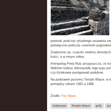
powstać podczas rytualnego usuwania serc
poświęcone podczas ceremonii pogrzebowe
Znaleziono np. czaszki siedmiu dorosłych 
kości, a w innym żebra.
Antropolog Perla Ruiz przypuszcza, że k
Niektóre kultury dokonywały tego typu po
czy Aztekowie postępowali podobnie.
Na podstawie poziomu Templo Mayor, w kt
pomiędzy rokiem 1481 a 1486.
Źródło:
Fox News
Aztekowie
Templo Mayor
grób
po