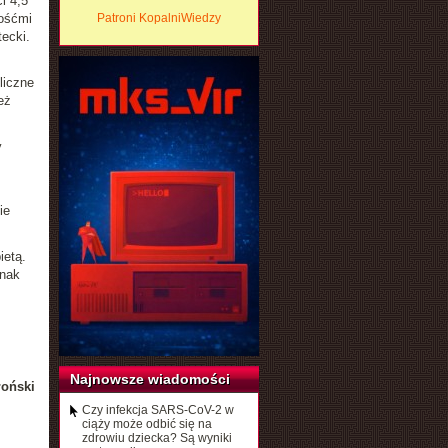
i 4,5
kośćmi
Patroni KopalniWiedzy
ecki.
liczne
eż
y
ie
ietą.
dnak
Najnowsze wiadomości
łoński
Czy infekcja SARS-CoV-2 w
ciąży może odbić się na
zdrowiu dziecka? Są wyniki