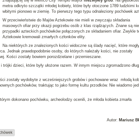
znajdującej się w Mexico City Templo Mayor
niezwykły grób
. Na głębokośc
metra odkryto szczątki młodej kobiety, które były otoczone 1789 ludzkimi 
wbitymi pionowo w ziemię. To pierwszy tego typu odnaleziony pochówek azt
W przeciwieństwie do Majów Aztekowie nie mieli w zwyczaju składania
masowych ofiar przy okazji pogrzebu osób z klas rządzących. Znane są nie
przypadki azteckich pochówków połączonych ze składaniem ofiar. Zwykle t
Aztekowie kremowali zmarłych członków elity.
Na niektórych ze znalezionych kości widoczne są ślady nacięć, które mogł
a. Jednak prawdopodobnie osoby, do których należały kości, nie zostały
j. Kości zostały bowiem porozdzielane i przemieszane.
i trójki dzieci, które były ułożone razem. W innym miejscu zgromadzono dług
ości zostały wydobyte z wcześniejszych grobów i pochowane wraz młodą kob
nownych pochówków, traktując to jako formę kultu przodków. Nie wiadomo je
órym dokonano pochówku, archeolodzy ocenili, że młoda kobieta zmarła
Autor:
Mariusz B
chówek