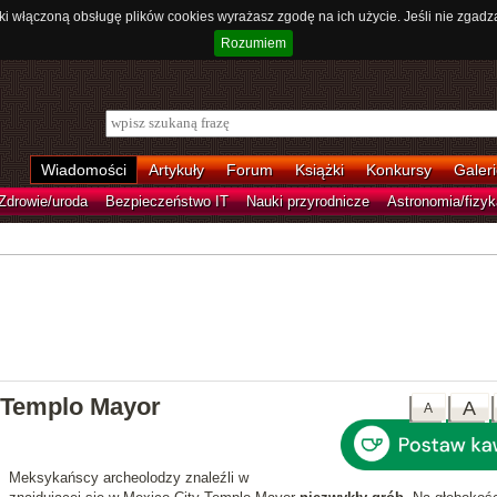
ki włączoną obsługę plików cookies wyrażasz zgodę na ich użycie. Jeśli nie zgadz
Rozumiem
Wiadomości
Artykuły
Forum
Książki
Konkursy
Galeri
Zdrowie/uroda
Bezpieczeństwo IT
Nauki przyrodnicze
Astronomia/fizyk
 Templo Mayor
A
A
Meksykańscy archeolodzy znaleźli w