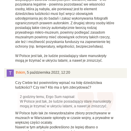
pozyskana legalnie - powinna pozostawać we własności
osoby, która ją nabyła, ale ponieważ jest to element
dziedzictwa ludzkości musi być wręcz obowiązek
udostępniania jej do badań i zakaz wykonywania fotografii
ograniczonych prawem autorskim. Z drugiej strony osoby które
posiadają takie rzeczy automatycznie tworzą rodzaj
prywatnego mikro-muzeum, powinny podlegać zasadom
muzealnym powinny mieć obowiązek ochrony takich rzeczy,
ale też i możliwość pozyskania funduszy na zapewnienie tej
ochrony (np. temperatury, wilgotności, bezpieczeństwa).
W Polsce jest tak, że ludzie posiadający stare manuskrpty
mogą je trzymać w ukryciu latami, a nawet je zniszczyć.
thikim
,
5 października 2022, 12:20
Czy Ciebie też powinniśmy wpisać na listę dziedzictwa
ludzkości? Czy nie? Kto ma o tym zdecydować?
2 godziny temu, Ergo Sum napisał:
W Polsce jest tak, że ludzie posiadający stare manuskrpty
mogą je trzymać w ukryciu latami, a nawet je zniszczyć.
W Polsce było tak że niewyobrażalne zbiory przechywane w
muzeach w Warszawie spłonęły w czasie wojny, a prywatne w
większej części ocalały.
Nawet w tym artykule podkreślono że lepiej dbano o