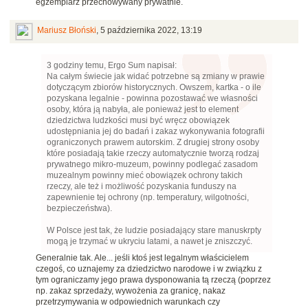
egzemplarz przechowywany prywatnie.
Mariusz Błoński
,
5 października 2022, 13:19
3 godziny temu, Ergo Sum napisał:
Na całym świecie jak widać potrzebne są zmiany w prawie
dotyczącym zbiorów historycznych. Owszem, kartka - o ile
pozyskana legalnie - powinna pozostawać we własności
osoby, która ją nabyła, ale ponieważ jest to element
dziedzictwa ludzkości musi być wręcz obowiązek
udostępniania jej do badań i zakaz wykonywania fotografii
ograniczonych prawem autorskim. Z drugiej strony osoby
które posiadają takie rzeczy automatycznie tworzą rodzaj
prywatnego mikro-muzeum, powinny podlegać zasadom
muzealnym powinny mieć obowiązek ochrony takich
rzeczy, ale też i możliwość pozyskania funduszy na
zapewnienie tej ochrony (np. temperatury, wilgotności,
bezpieczeństwa).
W Polsce jest tak, że ludzie posiadający stare manuskrpty
mogą je trzymać w ukryciu latami, a nawet je zniszczyć.
Generalnie tak. Ale... jeśli ktoś jest legalnym właścicielem
czegoś, co uznajemy za dziedzictwo narodowe i w związku z
tym ograniczamy jego prawa dysponowania tą rzeczą (poprzez
np. zakaz sprzedaży, wywożenia za granicę, nakaz
przetrzymywania w odpowiednich warunkach czy