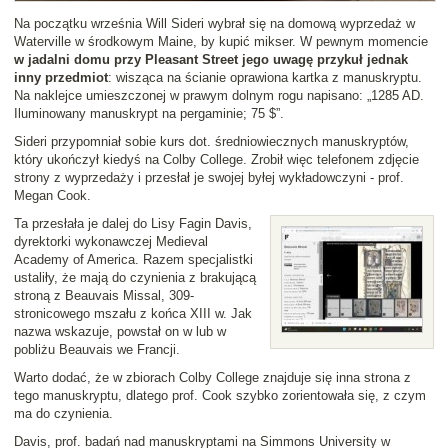
Na początku września Will Sideri wybrał się na domową wyprzedaż w
Waterville w środkowym Maine, by kupić mikser. W pewnym momencie
w jadalni domu przy Pleasant Street jego uwagę przykuł jednak
inny przedmiot
: wisząca na ścianie oprawiona kartka z manuskryptu.
Na naklejce umieszczonej w prawym dolnym rogu napisano: „1285 AD.
Iluminowany manuskrypt na pergaminie; 75 $”.
Sideri przypomniał sobie kurs dot. średniowiecznych manuskryptów,
który ukończył kiedyś na Colby College. Zrobił więc telefonem zdjęcie
strony z wyprzedaży i przesłał je swojej byłej wykładowczyni - prof.
Megan Cook.
Ta przesłała je dalej do Lisy Fagin Davis,
dyrektorki wykonawczej Medieval
Academy of America. Razem specjalistki
ustaliły, że mają do czynienia z brakującą
stroną z Beauvais Missal, 309-
stronicowego mszału z końca XIII w. Jak
nazwa wskazuje, powstał on w lub w
pobliżu Beauvais we Francji.
Warto dodać, że w zbiorach Colby College znajduje się inna strona z
tego manuskryptu, dlatego prof. Cook szybko zorientowała się, z czym
ma do czynienia.
Davis, prof. badań nad manuskryptami na Simmons University w