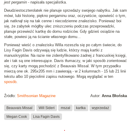
jest pergamin
- napisała specjalistka.
Dwudziestoczterolatek nie planuje sprzedaży swojego nabytku. Jak sam
mówi, lubi historię, piękno pergaminu oraz, oczywiście, opowieść o tym,
jak natknął się na tak cenne i niecodzienne znalezisko. Ponieważ boi
się, że zabytek mógłby ulec zniszczeniu podczas przeprowadzki,
planuje przewieźć kartkę do domu rodziców. Gdy gdzieś osiądzie na
stałe, powiesi ją na ścianie własnego domu...
Ponieważ wieść o znalezisku Willa rozeszła się po całym świecie, do
Lisy Fagin Davis odzywają się ludzie, którzy mają kartki z
manuskryptów. Na razie nie zidentyfikowano żadnej z francuskiej księgi,
ale i tak są one interesujące. Davis tłumaczy, w jaki sposób zorientować
się, czy karty mogą pochodzić z Beauvais Missal. W tym przypadku
mierzą one ok. 295x205 mm i zawierają - w 2 kolumnach - 15 lub 21 linii
tekstu albo 10 pięciolinii zapisu nutowego. Mogą wyglądać w ten
sposób
.
Źródło:
Smithsonian Magazine
Autor:
Anna Błońska
Beauvais Missal
Will Sideri
mszał
kartka
wyprzedaż
Megan Cook
Lisa Fagin Davis