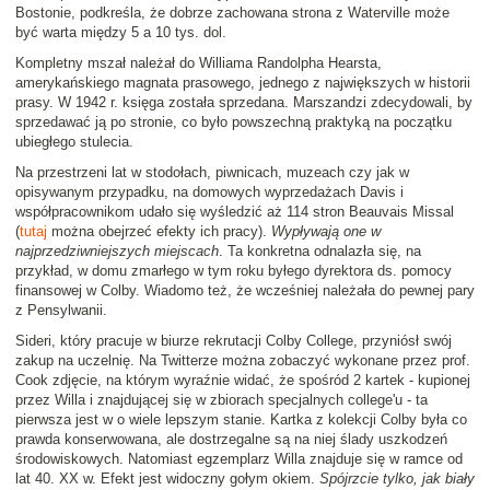
Bostonie, podkreśla, że dobrze zachowana strona z Waterville może
być warta między 5 a 10 tys. dol.
Kompletny mszał należał do Williama Randolpha Hearsta,
amerykańskiego magnata prasowego, jednego z największych w historii
prasy. W 1942 r. księga została sprzedana. Marszandzi zdecydowali, by
sprzedawać ją po stronie, co było powszechną praktyką na początku
ubiegłego stulecia.
Na przestrzeni lat w stodołach, piwnicach, muzeach czy jak w
opisywanym przypadku, na domowych wyprzedażach Davis i
współpracownikom udało się wyśledzić aż 114 stron Beauvais Missal
(
tutaj
można obejrzeć efekty ich pracy).
Wypływają one w
najprzedziwniejszych miejscach
. Ta konkretna odnalazła się, na
przykład, w domu zmarłego w tym roku byłego dyrektora ds. pomocy
finansowej w Colby. Wiadomo też, że wcześniej należała do pewnej pary
z Pensylwanii.
Sideri, który pracuje w biurze rekrutacji Colby College, przyniósł swój
zakup na uczelnię. Na Twitterze można zobaczyć wykonane przez prof.
Cook zdjęcie, na którym wyraźnie widać, że spośród 2 kartek - kupionej
przez Willa i znajdującej się w zbiorach specjalnych college'u - ta
pierwsza jest w o wiele lepszym stanie. Kartka z kolekcji Colby była co
prawda konserwowana, ale dostrzegalne są na niej ślady uszkodzeń
środowiskowych. Natomiast egzemplarz Willa znajduje się w ramce od
lat 40. XX w. Efekt jest widoczny gołym okiem.
Spójrzcie tylko, jak biały