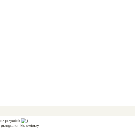
rzez przyadek
przegra ten kto uwierzy