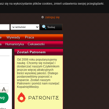
asz się na wykorzystanie plików cookies, zmień ustawienia swojej przeglądarki.
zaloguj się
e
Wywiady
Praca
a
Humanistyka
Ciekawostki
Zostań Patronem
Od 2006 roku popularyzujemy
naukę. Chcemy się rozwijać i
dostarczać naszym Czytelnikom
jeszcze więcej atrakcyjnych
treści wysokiej jakości. Dlatego
postanowiliśmy poprosić o
wsparcie. Zostań naszym
Patronem i pomóż nam rozwijać
KopalnięWiedzy.
A