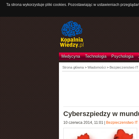
Ta strona wykorzystuje pliki cookies. Pozostawiając w ustawieniach przeglądar
Medycyna
Technologia
Psychologia
Strona główna
>
Wiadomości
>
Bezpieczenstwo IT
Cyberszpiedzy w mund
10 czerwca 2014, 11:01
|
Bezpieczenstwo IT