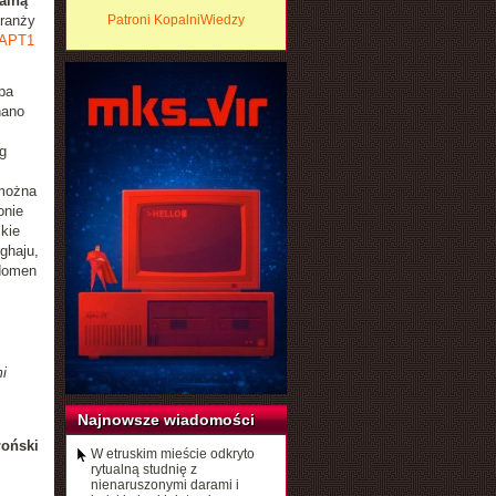
alną
branży
Patroni KopalniWiedzy
APT1
pa
nano
g
 można
onie
lkie
ghaju,
 domen
i
Najnowsze wiadomości
łoński
W etruskim mieście odkryto
rytualną studnię z
nienaruszonymi darami i