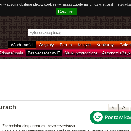
ki włączoną obsługę plików cookies wyrażasz zgodę na ich użycie. Jeśli nie zgadz
Rozumiem
Wiadomości
Artykuły
Forum
Książki
Konkursy
Galeri
Zdrowie/uroda
Bezpieczeństwo IT
Nauki przyrodnicze
Astronomia/fizyk
urach
A
A
Zachodnim ekspertom ds. bezpieczeństwa