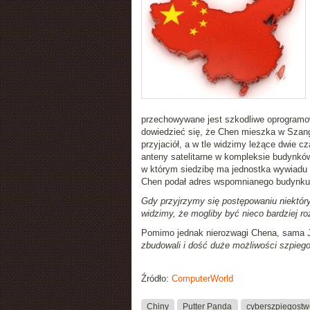
przechowywane jest szkodliwe oprogramow
dowiedzieć się, że Chen mieszka w Szangh
przyjaciół, a w tle widzimy leżące dwie cza
anteny satelitarne w kompleksie budynków
w którym siedzibę ma jednostka wywiadu e
Chen podał adres wspomnianego budynku
Gdy przyjrzymy się postępowaniu niektó
widzimy, że mogliby być nieco bardziej ro
Pomimo jednak nierozwagi Chena, sama J
zbudowali i dość duże możliwości szpieg
Źródło:
ComputerWorld
Chiny
Putter Panda
cyberszpiegostw