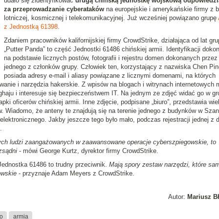
udało się zidentyfikować
drugą chińską jednostkę wojskową odpowiedzi
za przeprowadzanie cyberataków
na europejskie i amerykańskie firmy z 
lotniczej, kosmicznej i telekomunikacyjnej. Już wcześniej powiązano grupę
z Jednostką 61398
.
Zdaniem pracowników kalifornijskiej firmy CrowdStrike, działająca od lat gru
„Putter Panda” to część Jednostki 61486 chińskiej armii. Identyfikacji doko
na podstawie licznych postów, fotografii i rejestru domen dokonanych przez
jednego z członków grupy. Człowiek ten, korzystający z nazwiska Chen Pin
posiada adresy e-mail i aliasy powiązane z licznymi domenami, na których
anie i narzędzia hakerskie. Z wpisów na blogach i witrynach internetowych
aju i interesuje się bezpieczeństwem IT. Na jednym ze zdjęć widać go w gr
pki oficerów chińskiej armii. Inne zdjęcie, podpisane „biuro”, przedstawia wie
. Wiadomo, że anteny te znajdują się na terenie jednego z budynków w Szan
lektronicznego. Jakby jeszcze tego było mało, podczas rejestracji jednej z
.
rych ludzi zaangażowanych w zaawansowane operacje cyberszpiegowskie, to
zsądni
- mówi George Kurtz, dyrektor firmy CrowdStrike.
ednostka 61486 to trudny przeciwnik.
Mają spory zestaw narzędzi, które sam
owskie
- przyznaje Adam Meyers z CrowdStrike.
Autor:
Mariusz B
o
armia