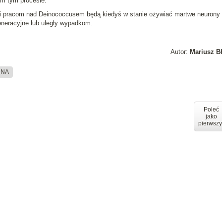
ym tym procesie.
ki pracom nad
Deinococcusem
będą kiedyś w stanie
ożywiać martwe neurony
eneracyjne lub uległy wypadkom.
Autor:
Mariusz B
DNA
Poleć
jako
pierwszy