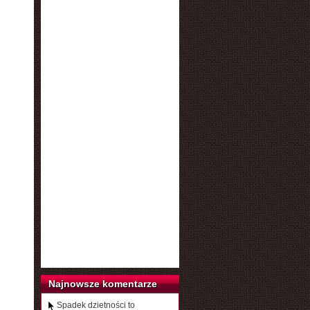
Najnowsze komentarze
Spadek dzietności to