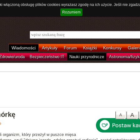
ki włączoną obsługę plików cookies wyrażasz zgodę na ich użycie. Jeśli nie zgadz
Rozumiem
Wiadomości
Artykuły
Forum
Książki
Konkursy
Galeri
Zdrowie/uroda
Bezpieczeństwo IT
Nauki przyrodnicze
Astronomia/fizyk
mórkę
A
A
e
li organizm, który przeżył w puszce mięsa