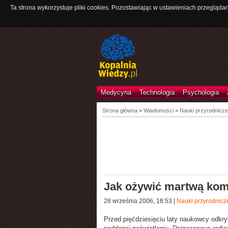
Ta strona wykorzystuje pliki cookies. Pozostawiając w ustawieniach przeglądar
Medycyna
Technologia
Psychologia
Strona główna
>
Wiadomości
>
Nauki przyrodnicze
Jak ożywić martwą ko
28 września 2006, 18:53
|
Nauki przyrodnicz
Przed pięćdziesięciu laty naukowcy odkry