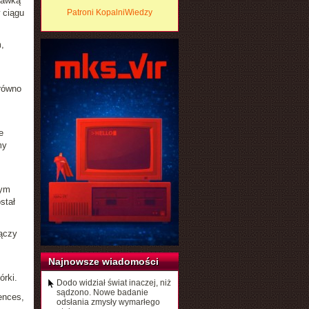
 dawką
 ciągu
Patroni KopalniWiedzy
,
równo
e
my
zym
stał
ączy
Najnowsze wiadomości
órki.
Dodo widział świat inaczej, niż
sądzono. Nowe badanie
ences,
odsłania zmysły wymarłego