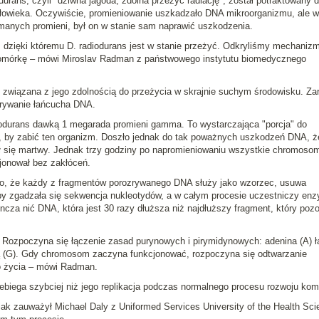
durans
, czyli "dziwna jagoda, zdolna przeżyć radiację", został potraktowany
złowieka. Oczywiście, promieniowanie uszkadzało DNA mikroorganizmu, ale w
ymanych promieni, był on w stanie sam naprawić uszkodzenia.
, dzięki któremu
D. radiodurans
jest w stanie przeżyć.
Odkryliśmy mechanizm
komórkę
– mówi Miroslav Radman z państwowego instytutu biomedycznego
 związana z jego zdolnością do przeżycia w skrajnie suchym środowisku. Za
zrywanie łańcucha DNA.
odurans
dawką 1 megarada promieni gamma. To wystarczająca "porcja" do
a, by zabić ten organizm. Doszło jednak do tak poważnych uszkodzeń DNA, ż
 się martwy. Jednak trzy godziny po napromieniowaniu wszystkie chromoso
jonował bez zakłóceń.
to, że każdy z fragmentów porozrywanego DNA służy jako wzorzec, usuwa
 by zgadzała się sekwencja nukleotydów, a w całym procesie uczestniczy en
cza nić DNA, która jest 30 razy dłuższa niż najdłuższy fragment, który pozo
 Rozpoczyna się łączenie zasad purynowych i pirymidynowych: adenina (A) ł
ą (G).
Gdy chromosom zaczyna funkcjonować, rozpoczyna się odtwarzanie
 życia
– mówi Radman.
biega szybciej niż jego replikacja podczas normalnego procesu rozwoju kom
jak zauważył Michael Daly z Uniformed Services University of the Health Sci