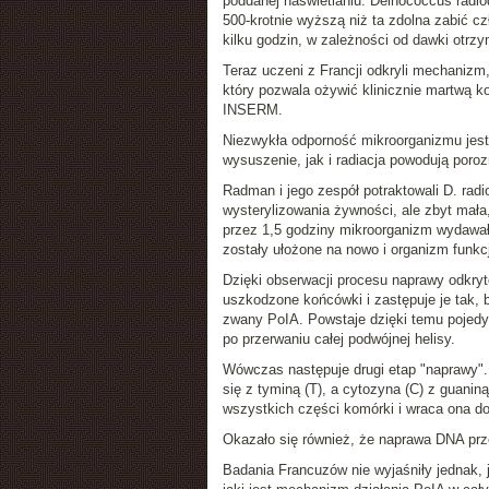
poddanej naświetlaniu.
Deinococcus radio
500-krotnie wyższą
niż ta zdolna zabić c
kilku godzin, w zależności od dawki otrz
Teraz uczeni z Francji odkryli mechanizm
który pozwala ożywić klinicznie martwą 
INSERM.
Niezwykła odporność mikroorganizmu jest
wysuszenie, jak i radiacja powodują poro
Radman i jego zespół potraktowali
D. radi
wysterylizowania żywności, ale zbyt mał
przez 1,5 godziny mikroorganizm wydawał
zostały ułożone na nowo i organizm funkc
Dzięki obserwacji procesu naprawy odkry
uszkodzone końcówki i zastępuje je tak,
zwany PoIA. Powstaje dzięki temu pojedyn
po przerwaniu całej podwójnej helisy.
Wówczas następuje drugi etap "naprawy".
się z tyminą (T), a cytozyna (C) z guanin
wszystkich części komórki i wraca ona do
Okazało się również, że naprawa DNA prze
Badania Francuzów nie wyjaśniły jednak, 