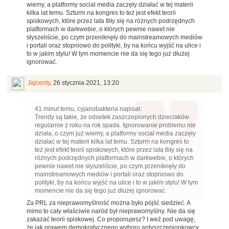
wiemy, a platformy social media zaczęły działać w tej materii
kilka lat temu. Szturm na kongres to też jest efekt teorii
spiskowych, które przez lata tliły się na różnych podrzędnych
platformach w darkwebie, o których pewnie nawet nie
słyszeliście, po czym przeniknęły do mainstreamowych mediów
i portali oraz stopniowo do polityki, by na końcu wyjść na ulice i
to w jakim stylu! W tym momencie nie da się tego już dłużej
ignorować.
Jajcenty
,
26 stycznia 2021, 13:20
41 minut temu, cyjanobakteria napisał:
Trendy są takie, że odsetek zaszczepionych dzieciaków
regularnie z roku na rok spada. Ignorowanie problemu nie
działa, o czym już wiemy, a platformy social media zaczęły
działać w tej materii kilka lat temu. Szturm na kongres to
też jest efekt teorii spiskowych, które przez lata tliły się na
różnych podrzędnych platformach w darkwebie, o których
pewnie nawet nie słyszeliście, po czym przeniknęły do
mainstreamowych mediów i portali oraz stopniowo do
polityki, by na końcu wyjść na ulice i to w jakim stylu! W tym
momencie nie da się tego już dłużej ignorować.
Za PRL za nieprawomyślność można było pójść siedzieć. A
mimo to cały właściwie naród był nieprawomyślny. Nie da się
zakazać teorii spiskowej. Co proponujesz? I weź pod uwagę,
że jak prawem demokratycznego wyboru antyszczepionkowcy