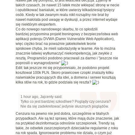
Nawet jak się pomylisz, to jest właściwa decyzja. Żyjemy w
takich czasach, że nawet 15 latek może wklepać stronę w necie
i opublikować banialuki, w które uwierzy kilkadziesiąt tysięcy
osób. Kiedy w tak zwanym realu nikt rozsądny nie brał by
nawet małolata pod uwagę w dyskusji, a przez internet wydaje
się niektórym ekspertem.
Co do nowego narodowego skarbu, to co spłodzili
bardziej przypomina projekt treningowy z bezpieczeństwa web
aplikacji pokroju DVWA (Damn Vulnerable Web Application),
więc ciężko brać na poważnie jakiekolwiek teorie
spiskowe chyba, że mieli sabotażystę w teamie. Ale to można
znacznie łatwiej wytłumaczyć niekompetencją, jak zwykle z
resztą. Programiści podobno pracowali za darmo i "jeszcze nie
poprosili o wynagrodzenie"
Edit: tak jeszcze mi się przypomniało, że podobno projekt
kosztował 100k PLN. Skoro prawicowe czopki znalazły kilku
naiwniaków pracujących dla idei, a domena i serwer kosztują
kilka stów na rok, to gdzie podziała się reszta?
1 hour ago, Jajcenty said:
Tylko co jest bardziej szkodliwe? Poglądy czy cenzura?
Nie da się zadekretować jedynie słusznych poglądów.
Cenzura na pewno nie jest dobra, szczególnie w błahych
przypadkach. Ale są też sprawy, które mają duże znaczenie, jak
na przykład dezinformacja odnośnie szczepionek. Trendy są
takie, że odsetek zaszczepionych dzieciaków regularnie z roku
na rok spada. Ignorowanie problemu nie działa, o czym już