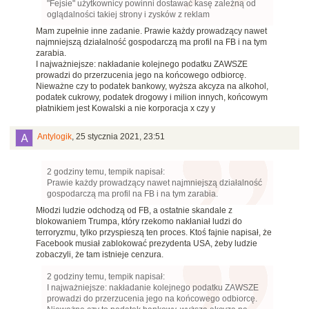
"Fejsie" użytkownicy powinni dostawać kasę zależną od
oglądalności takiej strony i zysków z reklam
Mam zupełnie inne zadanie. Prawie każdy prowadzący nawet
najmniejszą działalność gospodarczą ma profil na FB i na tym
zarabia.
I najważniejsze: nakładanie kolejnego podatku ZAWSZE
prowadzi do przerzucenia jego na końcowego odbiorcę.
Nieważne czy to podatek bankowy, wyższa akcyza na alkohol,
podatek cukrowy, podatek drogowy i milion innych, końcowym
płatnikiem jest Kowalski a nie korporacja x czy y
Antylogik
,
25 stycznia 2021, 23:51
2 godziny temu, tempik napisał:
Prawie każdy prowadzący nawet najmniejszą działalność
gospodarczą ma profil na FB i na tym zarabia.
Młodzi ludzie odchodzą od FB, a ostatnie skandale z
blokowaniem Trumpa, który rzekomo nakłaniał ludzi do
terroryzmu, tylko przyspieszą ten proces. Ktoś fajnie napisał, że
Facebook musiał zablokować prezydenta USA, żeby ludzie
zobaczyli, że tam istnieje cenzura.
2 godziny temu, tempik napisał:
I najważniejsze: nakładanie kolejnego podatku ZAWSZE
prowadzi do przerzucenia jego na końcowego odbiorcę.