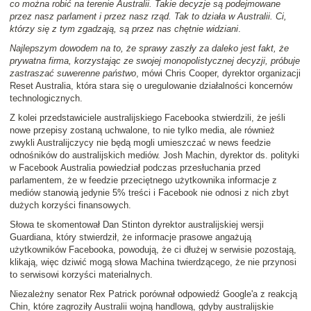
co można robić na terenie Australii. Takie decyzje są podejmowane
przez nasz parlament i przez nasz rząd. Tak to działa w Australii. Ci,
którzy się z tym zgadzają, są przez nas chętnie widziani
.
Najlepszym dowodem na to, że sprawy zaszły za daleko jest fakt, że
prywatna firma, korzystając ze swojej monopolistycznej decyzji, próbuje
zastraszać suwerenne państwo
, mówi Chris Cooper, dyrektor organizacji
Reset Australia, która stara się o uregulowanie działalności koncernów
technologicznych.
Z kolei przedstawiciele australijskiego Facebooka stwierdzili, że jeśli
nowe przepisy zostaną uchwalone, to nie tylko media, ale również
zwykli Australijczycy nie będą mogli umieszczać w news feedzie
odnośników do australijskich mediów. Josh Machin, dyrektor ds. polityki
w Facebook Australia powiedział podczas przesłuchania przed
parlamentem, że w feedzie przeciętnego użytkownika informacje z
mediów stanowią jedynie 5% treści i Facebook nie odnosi z nich zbyt
dużych korzyści finansowych.
Słowa te skomentował Dan Stinton dyrektor australijskiej wersji
Guardiana, który stwierdził, że informacje prasowe angażują
użytkowników Facebooka, powodują, że ci dłużej w serwisie pozostają,
klikają, więc dziwić mogą słowa Machina twierdzącego, że nie przynosi
to serwisowi korzyści materialnych.
Niezależny senator Rex Patrick porównał odpowiedź Google'a z reakcją
Chin, które zagroziły Australii wojną handlową, gdyby australijskie