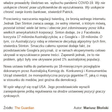
władze prowadziły śledztwo ws. wybuchu pandemii COVID-19.
Wy nie
usiłujecie chronić praw użytkowników do wyszukiwania. Wy usiłujecie
chronić swoje konto bankowe
, stwierdził Patrick.
Przeciwnicy narzucenia regulacji twierdzą, że bronią wolnego internetu.
Jednak Dan Stinton zwraca uwagę, że wolny internet, o którym mówią,
przestał istnieć wiele lat temu i obecnie jest zdominowany przez kilka
wielkich amerykańskich korporacji
. Sinton dodaje, że z Facebooka
korzysta 17 milionów Australijczyków, a z Google'a – 19 milionów.
O
tym, co Australijczycy robią w internecie decydują algorytmy tych firm
,
stwierdza Stinton. Smaczku całemu sporowi dodaje fakt, że
przedstawiciele Google'a przyznali, iż w ramach eksperymentu celowo
ukrywali w wyszukiwarce pewne treści. Zapewnili jednak, że to nie
problem, gdyż były one ukrywane przed 1% australijskiej populacji.
Nowa ustawa trafiła do parlamentu po 18-miesięcznym przeglądzie
dokonanym przez Australijską Komisję ds. Konkurencji i Konsumentów.
Urząd stwierdził, że monopolistyczna pozycja gigantów IT, jaką ci mają
w stosunku do mediów, jest groźna dla demokracji.
W spór włączył się rząd USA. Jego przedstawiciele wyrazili
zaniepokojenie
próbą regulowania na drodze ustawowej pozycji graczy
rynkowych
.
Źródło:
The Guardian
Autor:
Mariusz Błoński