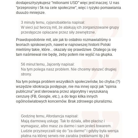
dostajesz/ryzykujesz "milionami USD" więc jest inaczej. U nas
"przeprosiny i 5k na cele społeczne", więc i ryzyko pomawiania
duuużo mniejsze.
3 minuty temu, cyjanobakteria napisał:
W sieci już tworzą mit, że atakują ich zorganizowane grupy
przestępcze opłacane przez siły zewnętrzne.
Prawdopodobnie mit, ale jak to ostatnio rozmawialiśmy o
teoriach spiskowcych, nawet w najnowszej historii Polski
mieliśmy takie, które... okazały się prawdziwe. Dlatego ja się
tam naśmiewał nie będę, żeby potem nie wyjść na głupka.
56 minut temu, Jajcenty napisał:
Na tym polega nasz problem. Nie chcemy słyszeć drugiej
strony.
Na tym polega problem wszystkich społeczeństw, bo chyba (?)
wszędzie idiokracja postępuje, nie ma innej opcji jak "opinia
publiczna" jest sterowana przez algorytmy i wyszukaną
cenzurę (FB, Google, etc.), a do tego kilka innych
ogólnoświatowych koncernów. Brak zdrowego pluralizmu.
Godzinę temu, Afordancja napisał:
Mają darmową usługę. Tak to działa, albo płacisz i
wymagasz, albo masz za darmo i sam jesteś towarem.
Ludzie przyzwyczaili się do "za darmo" i gdyby była wersja
płatna na której serwis nie zarabia (reklamami itp.) to