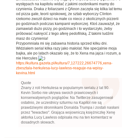
występach na kapitolu widać z jakimi osobnikami mamy do
czynienia. Draka z foliarzami z QAnon zaczęła się kilka lat temu
od pizza gate, teorii spiskowej, że sztab wyborczy Clinton
rzekomo zwoził dzieci na małe co nieco z okolicznych pizzerii
po godzinach podczas kampanii wyborczej. Ktoś zauważył, że
zamawiali dużo pizzy, po godzinach i to wystarczyło, żeby
próbować nakręcić z tego aferę pedofilską. Z takimi ludźmi
masz do czynienia!
Przypomniała mi się zabawna historia sprzed kilku dni.
Widziałem serial kilka razy jako małolat. Nie specjalnie moja
bajka, ale po latach okazało się, że to Xena ma jajca i rozum, a
nie Hercules
https://kultura.gazeta.pl/kultura/7,127222,26674776,xena-
zbesztala-herkulesa-lucy-lawless-reaguje-na-wpisy-
kevina.html
Quote
Znany z roli Herkulesa w popularnym serialu z lat 90.
Kevin Sorbo nie ukrywa swoich prawicowych i
konserwatywnych poglądów. Na Twitterze zasugerował
ostatnio, że uczestnicy szturmu na Kapitol nie są
prawdziwymi stronnikami Donalda Trumpa i zostali nasłani
przez "lewactwo". Grająca wojowniczą księżniczkę Xenę
aktorka Lucy Lawless odpisała mu na ten komentarz w
dosadnych słowach.