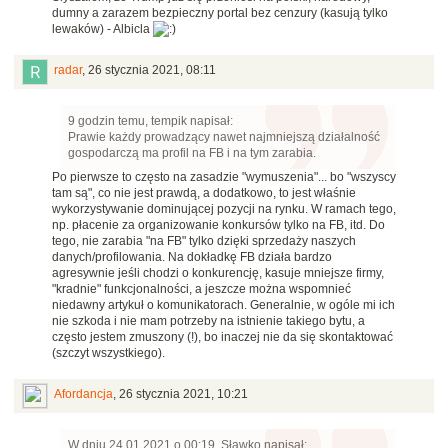
dumny a zarazem bezpieczny portal bez cenzury (kasują tylko
lewaków) - Albicla
radar
,
26 stycznia 2021, 08:11
9 godzin temu, tempik napisał:
Prawie każdy prowadzący nawet najmniejszą działalność
gospodarczą ma profil na FB i na tym zarabia.
Po pierwsze to często na zasadzie "wymuszenia"... bo "wszyscy
tam są", co nie jest prawdą, a dodatkowo, to jest właśnie
wykorzystywanie dominującej pozycji na rynku. W ramach tego,
np. płacenie za organizowanie konkursów tylko na FB, itd. Do
tego, nie zarabia "na FB" tylko dzięki sprzedaży naszych
danych/profilowania. Na dokładkę FB działa bardzo
agresywnie jeśli chodzi o konkurencję, kasuje mniejsze firmy,
"kradnie" funkcjonalności, a jeszcze można wspomnieć
niedawny artykuł o komunikatorach. Generalnie, w ogóle mi ich
nie szkoda i nie mam potrzeby na istnienie takiego bytu, a
często jestem zmuszony (!), bo inaczej nie da się skontaktować
(szczyt wszystkiego).
Afordancja
,
26 stycznia 2021, 10:21
W dniu 24.01.2021 o 00:19, Sławko napisał: