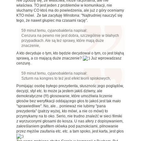
Nie zgodzę się, że właściwa, może racjonalna, ale nie
właściwa. TO jest jeden z problemów w komunikacji, nie
słuchamy CO ktoś ma do powiedzenia, ale już z góry oceniamy
KTO mówi. Że tak zacytuję Winstona: "Najtrudniej nauczyć się
tego, że nawet głupiec ma czasami rację".
59 minut temu, cyjanobakteria napisał:
Cenzura na pewno nie jest dobra, szczególnie w błahych
przypadkach. Ale są też sprawy, które mają duże
znaczenie,
A kto decyduje o tym, kto będzie decydował o tym, co jest błąhą
sprawą, a co mającą duże znaczenie?
Już wprowadzasz
cenzurę.
59 minut temu, cyjanobakteria napisał:
Szturm na kongres to też jest efekt teorii spiskowych,
Pomijając osobę byłego prezydenta, słusznośc jego poglądów,
decyzji, styl etc. to może ja jestem jakiś dziwny, ale
demokratyczne (!!!) głosowanie, które umożliwia liczenie
głosów bez weryfikacji oddającego głos to jakoś jest tak mało
"sprawiedliwe". No, ale... ponieważ nie lubimy "pana
prezydenta" (patrzy wyżej, kto mówi, a nie co mówi) to
przymykamy na to oko. Serio, nie trudno znaleźć w sieci filmiki
z wyrzuconymi głosami do kosza. U nas afery z dopisywaniem,
zakreślaniem grafitem ołówka pod paznokciami, pilnowanie
przez mężów zaufania etc. etc. a tam spoko, jest karta, jest głos