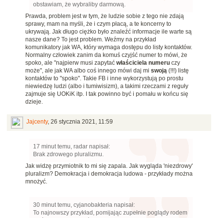
obstawiam, że wybraliby darmową.
Prawda, problem jest w tym, że ludzie sobie z tego nie zdają
sprawy, mam na myśli, że i czym płacą, a te koncerny to
ukrywają. Jak długo ciężko było znaleźć informacje ile warte są
nasze dane? To jest problem. Weźmy na przykład
komunikatory jak WA, który wymaga dostępu do listy kontaktów.
Normalny człowiek zanim da komuś czyjść numer to mówi, że
spoko, ale "najpierw musi zapytać
właściciela numeru
czy
może", ale jak WA albo coś innego mówi daj mi
swoją
(!!!) listę
kontaktów to
"spoko". Takie FB i inne wykorzystują po prostu
niewiedzę ludzi (albo i tumiwisizm), a takimi rzeczami z reguły
zajmuje się UOKiK itp. I tak powinno być i pomału w końcu się
dzieje.
Jajcenty
,
26 stycznia 2021, 11:59
17 minut temu, radar napisał:
Brak zdrowego pluralizmu.
Jak widzę przymiotnik to mi się zapala. Jak wygląda 'niezdrowy'
pluralizm? Demokracja i demokracja ludowa - przykłady można
mnożyć.
30 minut temu, cyjanobakteria napisał:
To najnowszy przykład, pomijając zupełnie poglądy rodem