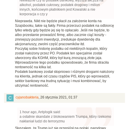
Nieważne czy to podatek bankowy, wyższa akcyza na
alkohol, podatek cukrowy, podatek drogowy i milion
innych, końcowym płatnikiem jest Kowalski a nie
korporacja x czy y
Nieprawda. Nikt nie będzie płacił za założenie konta na
Szajsbooku, takie są fakty. Firma przerzuci podatek na odbiorcę
tylko wtedy gdy będzie jej się to opłacało. Jeśli nie będzie, to
albo przestanie prowadzić firmę, albo zacznie ciąć koszty -
zmniejszy poziom inwestycji, zredukuje dywidendę dla
akcjonariuszy, zwolni część pracowników itd.
Poczytaj sobie historię podatku od niektórych kopalin, który
został nałożony przez PO. Podatek ten specjalnie został
utworzony dla KGHM, który był kurą znoszącą złote jaja.
Wprowadzenie tego podatku spowodowało, że firma straciła
rentowność na kilka lat.
Podatek bankowy został stopniowo i różnymi drogami nałożony
na klienta, jednak od czasu rządów PIS, który go wprowadził,
sektor bankowy ma trudną sytuację i musi kombinować, by
utrzymać rentowność.
cyjanobakteria
,
26 stycznia 2021, 01:37
1 hour ago, Antylogik said:
a ostatnie skandale z blokowaniem Trumpa, który rzekomo
nakłaniał ludzi do terroryzmu
Słyszałem, że Trump już się przeniósł na polski, narodowy,