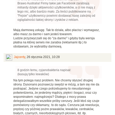
Brawo Australia! Firmy takie jak Facebook zarabiają
miliardy dzięki aktywności użytkowników, a ci nie mają z
tego nic, albo bardzo mało. Za treści publikowane na
"Fejsie" użytkownicy powinni dostawać kasę zależną od
oglądalności takiej strony i zysków z reklam.
Mają darmową usługę. Tak to działa, albo płacisz i wymagasz,
albo masz za darmo i sam jesteś towarem.
Ludzie przyzwyczaili się do "za darmo" i gdyby była wersja
płatna na której serwis nie zarabia (reklamami itp.) to
obstawiam, że wybraliby darmową.
Jajcenty
,
26 stycznia 2021, 10:28
8 godzin temu, cyjanobakteria napisał:
(kasują tylko lewaków)
Na tym polega nasz problem. Nie chcemy słyszeć drugiej
strony. Dysonans poznawczy swędzi w mózg, a tam się nie da
podrapać. Jedyne czego potrzebujemy to nieustannego
potwierdzenia, że jesteśmy mądrzy, piękni i bogaci, oraz czy
wspominałem: najmądrzejsi? Dlatego z mocy prawa
delegalizowałbym wszelkie próby cenzury. Jeśli ktoś się czuje
pomówiony czy okłamany, to do sądu. Cenzura jak rewolucja,
prędzej czy później pożre prawaków, lewaków, centraków,
białych, czarnych, nieortodoksyjnych płciowo, itd. itp.