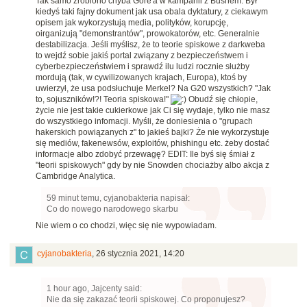
Tak samo zrobiono chyba Gore'a w kampanii z Bushem. Był
kiedyś taki fajny dokument jak usa obala dyktatury, z ciekawym
opisem jak wykorzystują media, polityków, korupcję,
oirganizują "demonstrantów"
, prowokatorów, etc. Generalnie
destabilizacja. Jeśli myślisz, że to teorie spiskowe z darkweba
to wejdź sobie jakiś portal związany z bezpieczeństwem i
cyberbezpieczeństwiem i sprawdź ilu ludzi rocznie służby
mordują (tak, w cywilizowanych krajach, Europa), ktoś by
uwierzył, że usa podsłuchuje Merkel? Na G20 wszystkich? "Jak
to, sojuszników!?! Teoria spiskowa!"
Obudź się chłopie,
życie nie jest takie cukierkowe jak Ci się wydaje, tylko nie masz
do wszystkiego infomacji.
Myśli, że doniesienia o "grupach
hakerskich powiązanych z" to jakieś bajki? Że nie wykorzystuje
się mediów, fakenewsów, exploitów, phishingu etc. żeby dostać
informacje albo zdobyć przewagę? EDIT: Ile byś się śmiał z
"teorii spiskowych" gdy by nie Snowden chociażby albo akcja z
Cambridge Analytica.
59 minut temu, cyjanobakteria napisał:
Co do nowego narodowego skarbu
Nie wiem o co chodzi, więc się nie wypowiadam.
cyjanobakteria
,
26 stycznia 2021, 14:20
1 hour ago, Jajcenty said:
Nie da się zakazać teorii spiskowej. Co proponujesz?