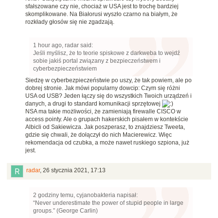
sfałszowane czy nie, chociaż w USA jest to trochę bardziej
skomplikowane. Na Białorusi wyszło czarno na białym, że
rozkłady głosów się nie zgadzają.
1 hour ago, radar said:
Jeśli myślisz, że to teorie spiskowe z darkweba to wejdź
sobie jakiś portal związany z bezpieczeństwem i
cyberbezpieczeństwiem
Siedzę w cyberbezpieczeństwie po uszy, że tak powiem, ale po
dobrej stronie.
Jak mówi popularny dowcip:
Czym się różni
USA od USB? Jeden łączy się do wszystkich Twoich urządzeń i
danych, a drugi to standard komunikacji sprzętowej
NSA ma takie możliwości, że zamieniają firewalle CISCO w
access pointy. Ale o grupach hakerskich pisałem w kontekście
Albicli od Sakiewicza. Jak poszperasz, to znajdziesz Tweeta,
gdzie się chwali, że dołączył do nich Macierewicz. Więc
rekomendacja od czubka, a może nawet ruskiego szpiona, już
jest.
radar
,
26 stycznia 2021, 17:13
2 godziny temu, cyjanobakteria napisał:
“Never underestimate the power of stupid people in large
groups.” (George Carlin)