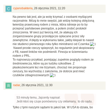
cyjanobakteria
,
26 stycznia 2021, 11:20
Na pewno tak jest, ale ja wolę trzymać z osobami myślącymi
racjonalnie. Mózg to mnie swędzi, jak widzę kolejną oblężoną
twierdzę prawicową rodem z misia, która istnieje po to by
przeprać państwowe pieniądze, a potem zrobić protokół
zniszczenia. W sieci już tworzą mit, że atakują ich
zorganizowane grupy przestępcze opłacane przez siły
zewnętrzne. A błędy w wykonaniu takie, jakby klepali to nawet
nie studenci pierwszego roku tylko ministranci od Czarnka
Nawet proste rzeczy spieprzyli, bo regulamin jest skopiowany
z FB, nawet linków nie podmienili. Finezja w ściemnianiu
rodem z PRL.
To najnowszy przykład, pomijając zupełnie poglądy rodem ze
średniowiecza, które są po ludzku szkodliwe. Z
płaskoziemcami tez nie trzymam, chociaż nie proponuje
cenzury, bo wychodzę z założenia, że dobrze jest mieć
czubków zdiagnozowanych
radar
,
26 stycznia 2021, 11:30
53 minuty temu, Jajcenty napisał:
Jeśli ktoś się czuje pomówiony czy okłamany, to do sądu.
Tylko z tymi naszymi sądami to jakoś tak. W USA to działa, bo