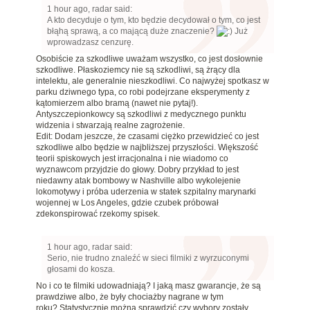
1 hour ago, radar said:
A kto decyduje o tym, kto będzie decydował o tym, co jest
błąhą sprawą, a co mającą duże znaczenie?
Już
wprowadzasz cenzurę.
Osobiście za szkodliwe uważam wszystko, co jest dosłownie
szkodliwe. Płaskoziemcy nie są szkodliwi, są żrący dla
intelektu, ale generalnie nieszkodliwi. Co najwyżej spotkasz w
parku dziwnego typa, co robi podejrzane eksperymenty z
kątomierzem albo bramą (nawet nie pytaj!).
Antyszczepionkowcy są szkodliwi z medycznego punktu
widzenia i stwarzają realne zagrożenie.
Edit: Dodam jeszcze, że czasami ciężko przewidzieć co jest
szkodliwe albo będzie w najbliższej przyszłości. Większość
teorii spiskowych jest irracjonalna i nie wiadomo co
wyznawcom przyjdzie do głowy. Dobry przykład to jest
niedawny atak bombowy w Nashville albo wykolejenie
lokomotywy i próba uderzenia w statek szpitalny marynarki
wojennej w Los Angeles, gdzie czubek próbował
zdekonspirować rzekomy spisek.
1 hour ago, radar said:
Serio, nie trudno znaleźć w sieci filmiki z wyrzuconymi
głosami do kosza.
No i co te filmiki udowadniają? I jaką masz gwarancje, że są
prawdziwe albo, że były chociażby nagrane w tym
roku? Statystycznie można sprawdzić czy wybory zostały