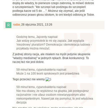
dojdą do władzy, to pierwsze czego zabronią, to mówić dobrze
o szczepieniach: "kto szczepi lub podżega do szczepień
podlega karze od 5 do ....". Możesz się zżymać, ale jeśli
odbierzesz prawo głosu idiotom, to oni kiedyś odbiorą je Tobie.
radar
,
26 stycznia 2021, 13:26
Godzinę temu, Jajcenty napisał:
Jak widzę przymiotnik to mi się zapala. Jak wygląda
'niezdrowy' pluralizm? Demokracja i demokracja ludowa -
przykłady można mnożyć.
Z jednej strony racja, ale miałem na myśli jedynie skupienie
"władzy medialnej" w jednych rękach. Brak konkurencji. To
raczej też nie jest dobre.
59 minut temu, cyjanobakteria napisał:
Może 1 na 100 teorii spiskowych jest prawdziwa
Tego przecież nie wiemy
59 minut temu, cyjanobakteria napisał:
Nie ma obawy, że wyjdziesz na głupka, jak postępujesz
racjonalnie i nie ufasz osobom niewiarygodnym albo
niekompetentnym. Nawet jak się pomylisz, to jest właściwa
decyzja