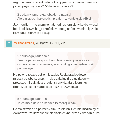
argumentem przeciwko demokracji jest 5 minutowa rozmowa z
przeciętnym wyborcą". 50 lat temu, a teraz?
2 godziny temu, cyjanobakteria napisał:
Ale o grupach hakerskich pisałem w kontekście Albicli
Jak mówiłem, nie znam tematu, odnosiłem się tylko do kwestii
teorii spiskowych i _bezrefleksyjnego_ naśmiewania się z nich
(czy ludzi, którzy je głoszą).
cyjanobakteria
,
26 stycznia 2021, 22:30
5 hours ago, radar said:
Zresztą jeden ze sposobów dezinformacji to właśnie
ośmieszenie przeciwnika, wtedy nikt go nie będzie brał
pod uwagę.
Na pewno służby ostro mieszają. Rosja przykładowo
miesza po obu stronach, nakręcają ludzi do udziałów w
protestach BLM, ale z drugiej strony działają kierunku
organizacji kontr manifestacji. Dziel i zwyciężaj.
5 hours ago, radar said:
Te co mają datę na kartach to raczej w tym.
Bo sfałszować na potrzeby filmu z telefonu ich nie można było?
Zwłaszcza, że liczenie się ciągnęło chyba przez 2 tygodnie. Po