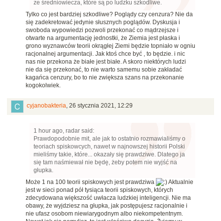
ze średniowiecza, które są po ludzku szkodliwe.
Tylko co jest bardziej szkodliwe? Poglądy czy cenzura? Nie da
się zadekretować jedynie słusznych poglądów. Dyskusja i
swoboda wypowiedzi pozwoli przekonać co mądrzejsze i
otwarte na argumentację jednostki, że Ziemia jest płaska i
grono wyznawców teorii okrągłej Ziemi będzie topniało w ogniu
racjonalnej argumentacji. Jak ktoś chce być , to będzie. i nic
nas nie przekona że białe jest białe. A skoro niektórych ludzi
nie da się przekonać, to nie warto samemu sobie zakładać
kagańca cenzury, bo to nie zwiększa szans na przekonanie
kogokolwiek.
cyjanobakteria
,
26 stycznia 2021, 12:29
1 hour ago, radar said:
Prawdopodobnie mit, ale jak to ostatnio rozmawialiśmy o
teoriach spiskowcych, nawet w najnowszej historii Polski
mieliśmy takie, które... okazały się prawdziwe. Dlatego ja
się tam naśmiewał nie będę, żeby potem nie wyjść na
głupka.
Może 1 na 100 teorii spiskowych jest prawdziwa
Aktualnie
jest w sieci ponad pół tysiąca teorii spiskowych, których
zdecydowana większość uwłacza ludzkiej inteligencji. Nie ma
obawy, że wyjdziesz na głupka, jak postępujesz racjonalnie i
nie ufasz osobom niewiarygodnym albo niekompetentnym.