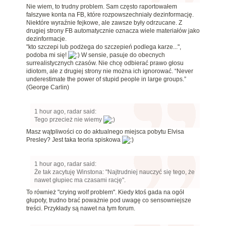
Nie wiem, to trudny problem. Sam często raportowałem
fałszywe konta na FB, które rozpowszechniały dezinformację.
Niektóre wyraźnie fejkowe, ale zawsze były odrzucane. Z
drugiej strony FB automatycznie oznacza wiele materiałów jako
dezinformacje.
"kto szczepi lub podżega do szczepień podlega karze...",
podoba mi się!
W sensie, pasuje do obecnych
surrealistycznych czasów. Nie chcę odbierać prawo głosu
idiotom, ale z drugiej strony nie można ich ignorować. “Never
underestimate the power of stupid people in large groups.”
(George Carlin)
1 hour ago, radar said:
Tego przecież nie wiemy
Masz wątpliwości co do aktualnego miejsca pobytu Elvisa
Presley? Jest taka teoria spiskowa
1 hour ago, radar said:
Że tak zacytuję Winstona: "Najtrudniej nauczyć się tego, że
nawet głupiec ma czasami rację".
To również "crying wolf problem". Kiedy ktoś gada na ogół
głupoty, trudno brać poważnie pod uwagę co sensowniejsze
treści. Przykłady są nawet na tym forum.