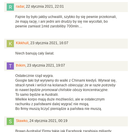
radar
,
22 stycznia 2021, 22:01
Fajnie by było jakby uchwalili, szybko by się pewnie przekonali,
że mają rację, i ani jedni ani drudzy by się nie wycofali, bo
pewnie zamiast 1mld zarobiliby 700mln....
Kikkhull
,
23 stycznia 2021, 16:07
Niech banują cały świat.
thikim
,
23 stycznia 2021, 19:07
Ostatecznie rząd wygra.
Google taki był wyrywny do walki z Chinami kiedyś. Wyrwał się,
stracił rynek i wrócił na kolanach
obiecując że w razie potrzeby
to nawet będzie promował chińskie obozy koncentracyjne.
To samo będzie w Australii.
Wielkie korpo mają duże możliwości, ale w ostatecznym
rachunku z państwami dalej wygrać nie mogą.
Bo firmy muszą liczyć pieniądze a państwa nie muszą.
Sławko
,
24 stycznia 2021, 00:19
Brawo Australia! Firmy takie jak Facebook zarabiają miliardy