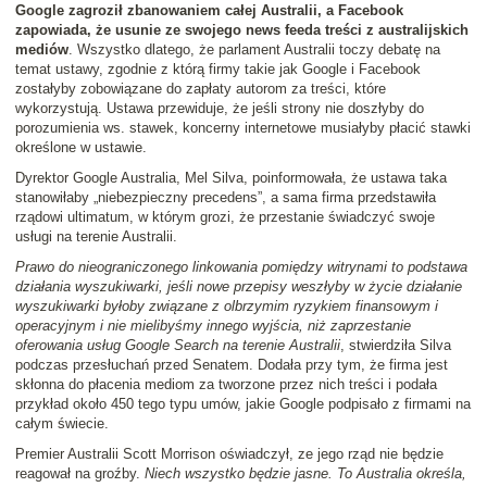
Google zagroził zbanowaniem całej Australii, a Facebook
zapowiada, że usunie ze swojego news feeda treści z australijskich
mediów
. Wszystko dlatego, że parlament Australii toczy debatę na
temat ustawy, zgodnie z którą firmy takie jak Google i Facebook
zostałyby zobowiązane do zapłaty autorom za treści, które
wykorzystują. Ustawa przewiduje, że jeśli strony nie doszłyby do
porozumienia ws. stawek, koncerny internetowe musiałyby płacić stawki
określone w ustawie.
Dyrektor Google Australia, Mel Silva, poinformowała, że ustawa taka
stanowiłaby „niebezpieczny precedens”, a sama firma przedstawiła
rządowi ultimatum, w którym grozi, że przestanie świadczyć swoje
usługi na terenie Australii.
Prawo do nieograniczonego linkowania pomiędzy witrynami to podstawa
działania wyszukiwarki, jeśli nowe przepisy weszłyby w życie działanie
wyszukiwarki byłoby związane z olbrzymim ryzykiem finansowym i
operacyjnym i nie mielibyśmy innego wyjścia, niż zaprzestanie
oferowania usług Google Search na terenie Australii
, stwierdziła Silva
podczas przesłuchań przed Senatem. Dodała przy tym, że firma jest
skłonna do płacenia mediom za tworzone przez nich treści i podała
przykład około 450 tego typu umów, jakie Google podpisało z firmami na
całym świecie.
Premier Australii Scott Morrison oświadczył, ze jego rząd nie będzie
reagował na groźby.
Niech wszystko będzie jasne. To Australia określa,