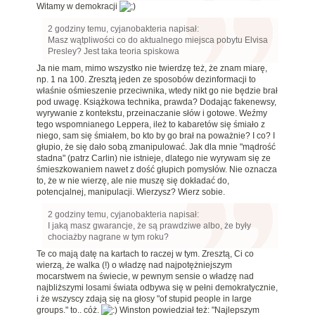
Witamy w demokracji
2 godziny temu, cyjanobakteria napisał:
Masz wątpliwości co do aktualnego miejsca pobytu Elvisa
Presley? Jest taka teoria spiskowa
Ja nie mam, mimo wszystko nie twierdzę też, że znam miarę,
np. 1 na 100. Zresztą jeden ze sposobów dezinformacji to
właśnie ośmieszenie przeciwnika, wtedy nikt go nie będzie brał
pod uwagę. Książkowa technika, prawda? Dodając fakenewsy,
wyrywanie z kontekstu, przeinaczanie słów i gotowe. Weźmy
tego wspomnianego Leppera, ileż to kabaretów się śmiało z
niego, sam się śmiałem, bo kto by go brał na poważnie? I co? I
głupio, że się dało sobą zmanipulować. Jak dla mnie "mądrość
stadna" (patrz Carlin) nie istnieje, dlatego nie wyrywam się ze
śmieszkowaniem nawet z dość głupich pomysłów. Nie oznacza
to, że w nie wierzę, ale nie muszę się dokładać do,
potencjalnej, manipulacji. Wierzysz? Wierz sobie.
2 godziny temu, cyjanobakteria napisał:
I jaką masz gwarancje, że są prawdziwe albo, że były
chociażby nagrane w tym roku?
Te co mają datę na kartach to raczej w tym. Zresztą, Ci co
wierzą, że walka (!) o władzę nad najpotężniejszym
mocarstwem na świecie, w pewnym sensie o władzę nad
najbliższymi losami świata odbywa się w pełni demokratycznie,
i że wszyscy zdają się na głosy "of stupid people in large
groups." to.. cóż.
Winston powiedział też: "Najlepszym