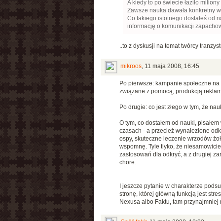
A kiedy to po świecie łaziło milion
Zawsze nauka dawała konkretny wy
Co takiego istotnego dostałeś od n
informację o komunikacji zapachow
..to z dyskusji na temat twórcy tranzyst
mikroos
,
11 maja 2008, 16:45
Po pierwsze: kampanie społeczne na r
związane z pomocą, produkcją reklam 
Po drugie: co jest złego w tym, że na
O tym, co dostałem od nauki, pisałem
czasach - a przecież wynalezione od
ospy, skuteczne leczenie wrzodów żołą
wspomnę. Tyle tlyko, że niesamowicie 
zastosowań dla odkryć, a z drugiej zar
chore.
I jeszcze pytanie w charakterze podsu
stronę, której główną funkcją jest s
Nexusa albo Faktu, tam przynajmniej ni