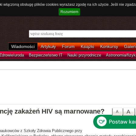
ki włączoną obsługę plików cookies wyrażasz zgodę na ich użycie. Jeśli nie zgadz
Rozumiem
Wiadomości
Artykuły
Forum
Książki
Konkursy
Galeri
Zdrowie/uroda
Bezpieczeństwo IT
Nauki przyrodnicze
Astronomia/fizyk
encję zakażeń HIV są marnowane?
A
A
 naukowców z Szkoły Zdrowia Publicznego przy