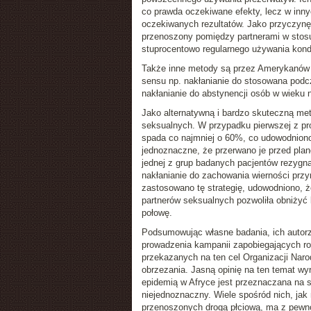
co prawda oczekiwane efekty, lecz w inny
oczekiwanych rezultatów. Jako przyczynę t
przenoszony pomiędzy partnerami w stosu
stuprocentowo regularnego używania kond
Także inne metody są przez Amerykanów k
sensu np. nakłanianie do stosowana podc
nakłanianie do abstynencji osób w wieku n
Jako alternatywną i bardzo skuteczną m
seksualnych
. W przypadku pierwszej z p
spada co najmniej o 60%, co udowodniono
jednoznaczne, że przerwano je przed pl
jednej z grup badanych pacjentów rezygn
nakłanianie do zachowania wierności przyn
zastosowano tę strategię, udowodniono, 
partnerów seksualnych pozwoliła obniżyć
połowę.
Podsumowując własne badania, ich autorzy
prowadzenia kampanii zapobiegających ro
przekazanych na ten cel Organizacji Naro
obrzezania. Jasną opinię na ten temat wyra
epidemią w Afryce jest przeznaczana na 
niejednoznaczny. Wiele spośród nich, jak
przenoszonych drogą płciową, ma z pewno