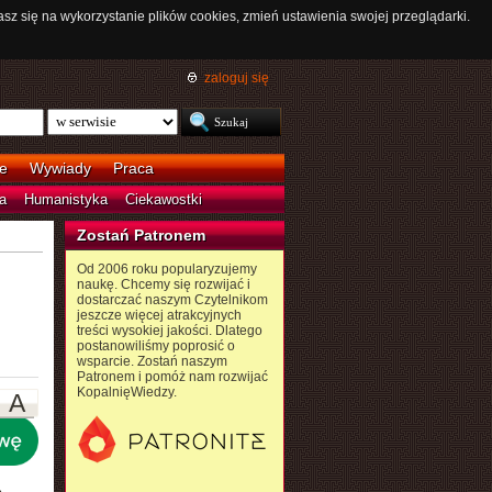
asz się na wykorzystanie plików cookies, zmień ustawienia swojej przeglądarki.
zaloguj się
e
Wywiady
Praca
a
Humanistyka
Ciekawostki
Zostań Patronem
Od 2006 roku popularyzujemy
naukę. Chcemy się rozwijać i
dostarczać naszym Czytelnikom
jeszcze więcej atrakcyjnych
treści wysokiej jakości. Dlatego
postanowiliśmy poprosić o
wsparcie. Zostań naszym
Patronem i pomóż nam rozwijać
KopalnięWiedzy.
A