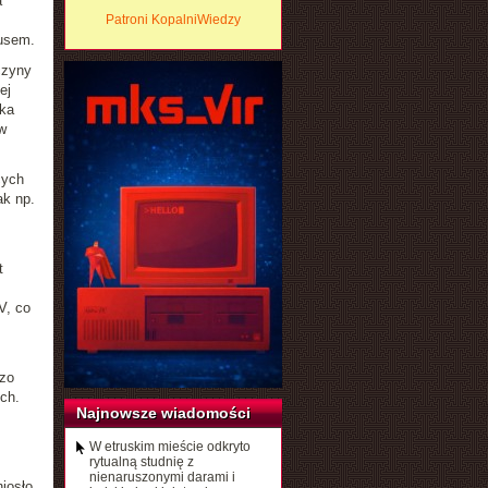
a
Patroni KopalniWiedzy
rusem.
czyny
ej
yka
w
cych
ak np.
t
V, co
dzo
ch.
Najnowsze wiadomości
W etruskim mieście odkryto
rytualną studnię z
nienaruszonymi darami i
iosło