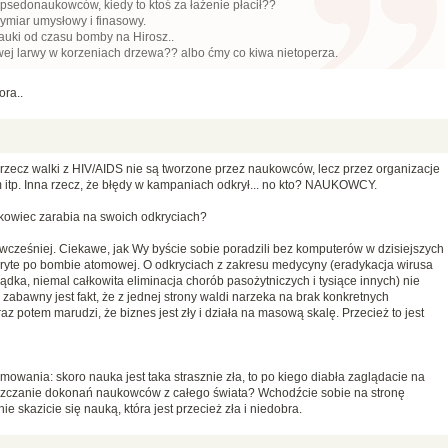
y psedonaukowców, kiedy to ktoś za łażenie płacił??
miar umysłowy i finasowy.
auki od czasu bomby na Hirosz..
ej larwy w korzeniach drzewa?? albo ćmy co kiwa nietoperza.
ora..
zecz walki z HIV/AIDS nie są tworzone przez naukowców, lecz przez organizacje
itp. Inna rzecz, że błędy w kampaniach odkrył... no kto? NAUKOWCY.
ukowiec zarabia na swoich odkryciach?
 wcześniej. Ciekawe, jak Wy byście sobie poradzili bez komputerów w dzisiejszych
kryte po bombie atomowej. O odkryciach z zakresu medycyny (eradykacja wirusa
dka, niemal całkowita eliminacja chorób pasożytniczych i tysiące innych) nie
zabawny jest fakt, że z jednej strony waldi narzeka na brak konkretnych
az potem marudzi, że biznes jest zły i działa na masową skalę. Przecież to jest
mowania: skoro nauka jest taka strasznie zła, to po kiego diabła zaglądacie na
treszczanie dokonań naukowców z całego świata? Wchodźcie sobie na stronę
e skazicie się nauką, która jest przecież zła i niedobra.