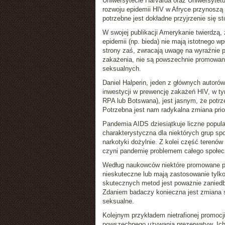
Uniwersytecie Harvarda oraz Uniwersytetu
rozwoju epidemii HIV w Afryce przynoszą
potrzebne jest dokładne przyjrzenie się
W swojej publikacji Amerykanie twierdzą,
epidemii (np. bieda) nie mają istotnego w
strony zaś, zwracają uwagę na wyraźnie 
zakażenia, nie są powszechnie promowane
seksualnych.
Daniel Halperin, jeden z głównych autorów
inwestycji w prewencję zakażeń HIV, w ty
RPA lub Botswana), jest jasnym, że potrz
Potrzebna jest nam radykalna zmiana prior
Pandemia AIDS dziesiątkuje liczne popula
charakterystyczna dla niektórych grup sp
narkotyki dożylnie. Z kolei część terenó
czyni pandemię problemem całego społecz
Według naukowców niektóre promowane po
nieskuteczne lub mają zastosowanie tylko
skutecznych metod jest poważnie zaniedb
Zdaniem badaczy konieczna jest zmiana s
seksualne.
Kolejnym przykładem nietrafionej promoc
powszechnego używania prezerwatyw. Ich 