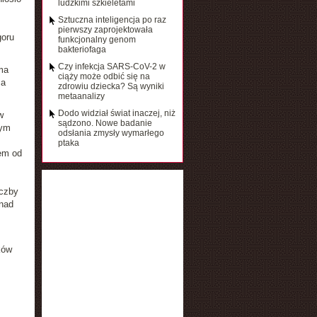
ludzkimi szkieletami
Sztuczna inteligencja po raz
pierwszy zaprojektowała
goru
funkcjonalny genom
bakteriofaga
Czy infekcja SARS-CoV-2 w
ma
ciąży może odbić się na
 a
zdrowiu dziecka? Są wyniki
metaanalizy
Dodo widział świat inaczej, niż
w
sądzono. Nowe badanie
nym
odsłania zmysły wymarłego
ptaka
em od
iczby
onad
ków