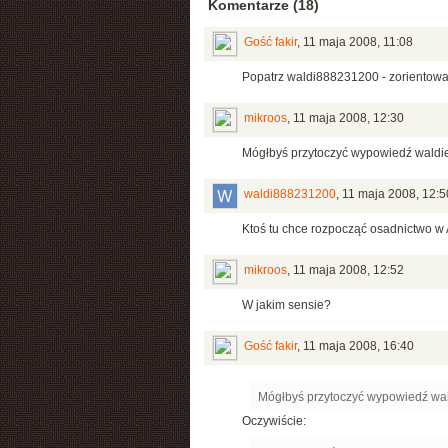
Komentarze (18)
Gość fakir
,
11 maja 2008, 11:08
Popatrz waldi888231200 - zorientowal
mikroos
,
11 maja 2008, 12:30
Mógłbyś przytoczyć wypowiedź waldieg
waldi888231200
,
11 maja 2008, 12:5
Ktoś tu chce rozpocząć osadnictwo w A
mikroos
,
11 maja 2008, 12:52
W jakim sensie?
Gość fakir
,
11 maja 2008, 16:40
Mógłbyś przytoczyć wypowiedź wald
Oczywiście: