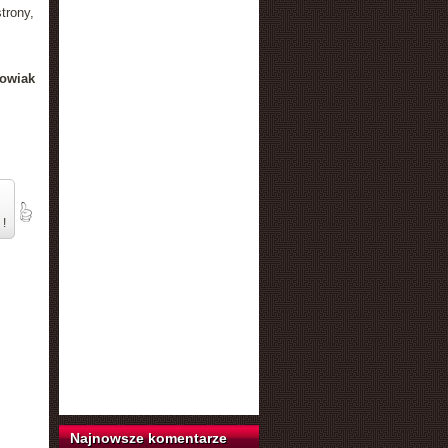
trony,
owiak
 !
Najnowsze komentarze