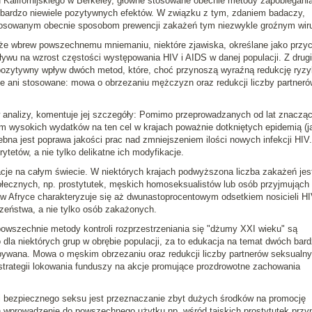
 Kalifornijskiego w Berkeley,
główne stosowane obecnie metody zapobiegani
 bardzo niewiele pozytywnych efektów
. W związku z tym, zdaniem badaczy,
 stosowanym obecnie sposobom prewencji zakażeń tym niezwykle groźnym wi
 że
wbrew powszechnemu mniemaniu, niektóre zjawiska, określane jako przy
pływu na wzrost częstości występowania HIV i AIDS w danej populacji
. Z drugi
pozytywny wpływ dwóch metod, które, choć przynoszą wyraźną redukcję ryz
 ani stosowane: mowa o obrzezaniu mężczyzn oraz redukcji liczby partneró
 analizy, komentuje jej szczegóły:
Pomimo przeprowadzanych od lat znaczą
m wysokich wydatków na ten cel w krajach poważnie dotkniętych epidemią (j
ebna jest poprawa jakości prac nad zmniejszeniem ilości nowych infekcji HIV.
ytetów, a nie tylko delikatne ich modyfikacje
.
cje na całym świecie. W niektórych krajach podwyższona liczba zakażeń jes
ołecznych, np. prostytutek, męskich homoseksualistów lub osób przyjmująch
w w Afryce charakteryzuje się aż dwunastoprocentowym odsetkiem nosicieli HI
eństwa, a nie tylko osób zakażonych.
wszechnie metody kontroli rozprzestrzeniania się "dżumy XXI wieku" są
 dla niektórych grup w obrębie populacji, za to edukacja na temat dwóch bar
ywana. Mowa o męskim obrzezaniu oraz redukcji liczby partnerów seksualny
trategii lokowania funduszy na akcje promujące prozdrowotne zachowania
ji bezpiecznego seksu jest przeznaczanie zbyt dużych środków na promocję
wprowadzenie do powszechnego użytku np. wśród tajskich prostytutek przyn