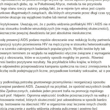
ch miejscach globu, np. w Południowej Afryce, metoda ta nie przyniosła
ego stanu rzeczy autorzy podają fakt, że w rejonie tym wirus jest często
nkowo długotrwałych związkach, dla których utrzymanie przez długi czas ry
omów okazuje się wyjątkowo trudne lub niemal nierealne.
rytykowane. Uważają oni, że z punktu widzenia profilaktyki HIV i AIDS nie 
zas stosunku środków wirusobójczych (nie mają odpowiedniej skuteczności),
ieznacznie powyżej dwudziestu lat jest absolutnie nieskuteczne.
etodę prewencji AIDS podano
męskie obrzezanie oraz redukcję liczby partneró
ropozycji ryzyko przeniesienia HIV na mężczyznę w stosunku heteroseksual
 w szeroko zakrojonych badaniach populacyjnych. Wyniki testów były tak
anowanym terminem ze względu na wątpliwości etyczne związane z wymagani
acji z obrzezania, które w oczywisty sposób mogłoby im pomóc. Również
osi bardzo pozytywne rezultaty. Na przykładzie kilku krajów, w których
że odpowiednio przeprowadzona kampania społeczna na rzecz zmniejszenia l
 liczbę osób podejmujących liczne, przypadkowe kontakty seksualne, aż o p
 podkreślają potrzebę gruntownego przemyślenia i reorganizacji sposobu
zwojowi pandemii AIDS. Zauważyli na przykład, że spośród wszystkich środ
dów Zjednoczonych, zaledwie jeden procent trafia na promocję męskiego
ził prof. Halperin:
Ogromna większość środków przeznaczonych na walkę z
stosowanie metod, których skuteczność jest udowodniona w sposób bardzo
 np. testowanie na obecność HIV w organizmie oraz leczenie innych chorób
ścią znaczenie z punktu widzenia zdrowia pulicznego i powinno być