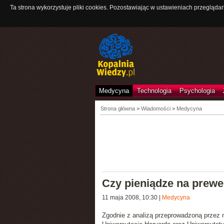
Ta strona wykorzystuje pliki cookies. Pozostawiając w ustawieniach przeglądar
Medycyna
Technologia
Psychologia
Strona główna
>
Wiadomości
>
Medycyna
Czy pieniądze na prew
11 maja 2008, 10:30
|
Medycyna
Zgodnie z analizą przeprowadzoną przez