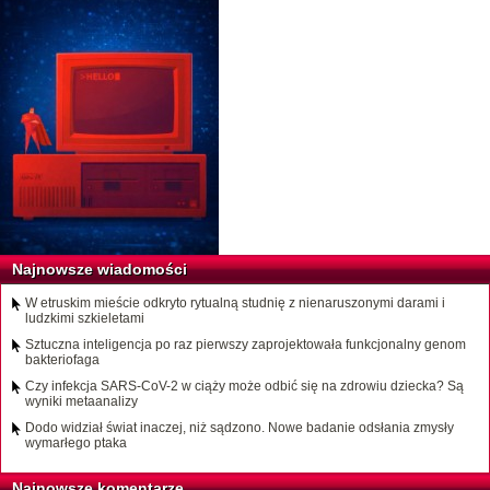
Najnowsze wiadomości
W etruskim mieście odkryto rytualną studnię z nienaruszonymi darami i
ludzkimi szkieletami
Sztuczna inteligencja po raz pierwszy zaprojektowała funkcjonalny genom
bakteriofaga
Czy infekcja SARS-CoV-2 w ciąży może odbić się na zdrowiu dziecka? Są
wyniki metaanalizy
Dodo widział świat inaczej, niż sądzono. Nowe badanie odsłania zmysły
wymarłego ptaka
Najnowsze komentarze