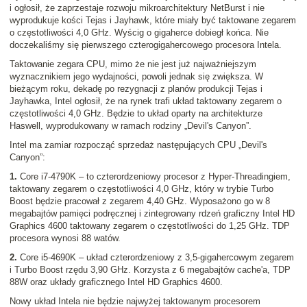
i ogłosił, że zaprzestaje rozwoju mikroarchitektury NetBurst i nie
wyprodukuje kości Tejas i Jayhawk, które miały być taktowane zegarem
o częstotliwości 4,0 GHz. Wyścig o gigaherce dobiegł końca. Nie
doczekaliśmy się pierwszego czterogigahercowego procesora Intela.
Taktowanie zegara CPU, mimo że nie jest już najważniejszym
wyznacznikiem jego wydajności, powoli jednak się zwiększa. W
bieżącym roku, dekadę po rezygnacji z planów produkcji Tejas i
Jayhawka, Intel ogłosił, że na rynek trafi układ taktowany zegarem o
częstotliwości 4,0 GHz. Będzie to układ oparty na architekturze
Haswell, wyprodukowany w ramach rodziny „Devil's Canyon”.
Intel ma zamiar rozpocząć sprzedaż następujących CPU „Devil's
Canyon”:
1.
Core i7-4790K – to czterordzeniowy procesor z Hyper-Threadingiem,
taktowany zegarem o częstotliwości 4,0 GHz, który w trybie Turbo
Boost będzie pracował z zegarem 4,40 GHz. Wyposażono go w 8
megabajtów pamięci podręcznej i zintegrowany rdzeń graficzny Intel HD
Graphics 4600 taktowany zegarem o częstotliwości do 1,25 GHz. TDP
procesora wynosi 88 watów.
2.
Core i5-4690K – układ czterordzeniowy z 3,5-gigahercowym zegarem
i Turbo Boost rzędu 3,90 GHz. Korzysta z 6 megabajtów cache'a, TDP
88W oraz układy graficznego Intel HD Graphics 4600.
Nowy układ Intela nie będzie najwyżej taktowanym procesorem