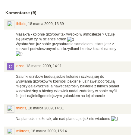
Komentarze (9)
thibris
,
18 marca 2009, 13:39
Masakra - kolonie grzybów tak wysoko w atmosferze ? Czuję
się jakbym żył w science fiction
Wyobrażam już sobie grzybobranie samolotem - startujesz z
koszami podwieszonymi za skrzydłami i kosisz kozaki na tony
ozeo
,
18 marca 2009, 14:11
Gatunki grzybów budują sobie kolonie i szykują się do
wysyłania grzybków w kosmos ,bakterie już nawet podróżują
między galaktycznie a nawet zaprosiły bakterie z innych planet
w odwiedziny a biedny człowiek nadal zadufany w sobie myśli
że jest najinteligentniejszym gatunkiem na tej planecie ...
thibris
,
18 marca 2009, 14:31
Na planecie może tak, ale nad planetą to już nie wiadomo
mikroos
,
18 marca 2009, 15:14