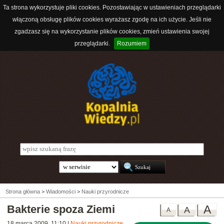
Ta strona wykorzystuje pliki cookies. Pozostawiając w ustawieniach przeglądarki
włączoną obsługę plików cookies wyrażasz zgodę na ich użycie. Jeśli nie
zgadzasz się na wykorzystanie plików cookies, zmień ustawienia swojej
przeglądarki.
Rozumiem
Strona główna
>
Wiadomości
>
Nauki przyrodnicze
Bakterie spoza Ziemi
A
A
A
18 marca 2009, 11:10
|
Nauki przyrodnicze