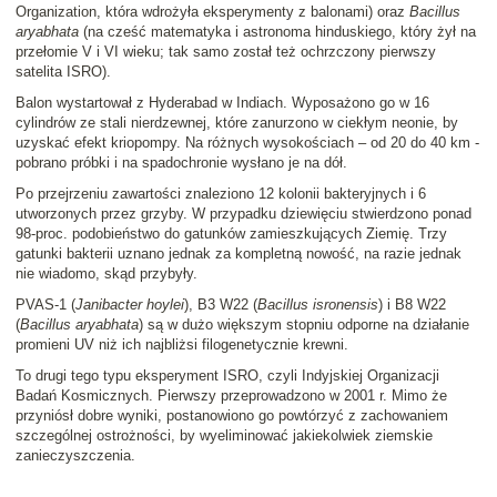
Organization, która wdrożyła eksperymenty z balonami) oraz
Bacillus
aryabhata
(na cześć matematyka i astronoma hinduskiego, który żył na
przełomie V i VI wieku; tak samo został też ochrzczony pierwszy
satelita ISRO).
Balon wystartował z Hyderabad w Indiach. Wyposażono go w 16
cylindrów ze stali nierdzewnej, które zanurzono w ciekłym neonie, by
uzyskać efekt kriopompy. Na różnych wysokościach – od 20 do 40 km -
pobrano próbki i na spadochronie wysłano je na dół.
Po przejrzeniu zawartości znaleziono 12 kolonii bakteryjnych i 6
utworzonych przez grzyby. W przypadku dziewięciu stwierdzono ponad
98-proc. podobieństwo do gatunków zamieszkujących Ziemię. Trzy
gatunki bakterii uznano jednak za kompletną nowość, na razie jednak
nie wiadomo, skąd przybyły.
PVAS-1 (
Janibacter hoylei
), B3 W22 (
Bacillus isronensis
) i B8 W22
(
Bacillus aryabhata
) są w dużo większym stopniu odporne na działanie
promieni UV niż ich najbliżsi filogenetycznie krewni.
To drugi tego typu eksperyment ISRO, czyli Indyjskiej Organizacji
Badań Kosmicznych. Pierwszy przeprowadzono w 2001 r. Mimo że
przyniósł dobre wyniki, postanowiono go powtórzyć z zachowaniem
szczególnej ostrożności, by wyeliminować jakiekolwiek ziemskie
zanieczyszczenia.