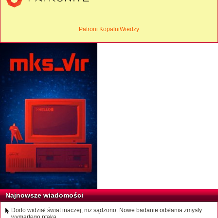
Patroni KopalniWiedzy
Najnowsze wiadomości
Dodo widział świat inaczej, niż sądzono. Nowe badanie odsłania zmysły
wymarłego ptaka