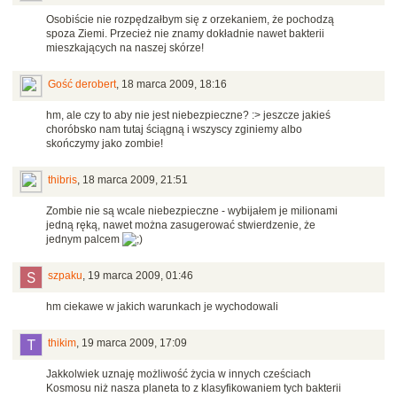
Osobiście nie rozpędzałbym się z orzekaniem, że pochodzą
spoza Ziemi. Przecież nie znamy dokładnie nawet bakterii
mieszkających na naszej skórze!
Gość derobert
,
18 marca 2009, 18:16
hm, ale czy to aby nie jest niebezpieczne? :> jeszcze jakieś
choróbsko nam tutaj ściągną i wszyscy zginiemy albo
skończymy jako zombie!
thibris
,
18 marca 2009, 21:51
Zombie nie są wcale niebezpieczne - wybijałem je milionami
jedną ręką, nawet można zasugerować stwierdzenie, że
jednym palcem
szpaku
,
19 marca 2009, 01:46
hm ciekawe w jakich warunkach je wychodowali
thikim
,
19 marca 2009, 17:09
Jakkolwiek uznaję możliwość życia w innych cześciach
Kosmosu niż nasza planeta to z klasyfikowaniem tych bakterii