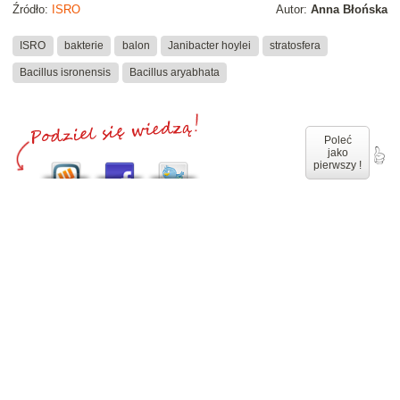
Źródło:
ISRO
Autor:
Anna Błońska
ISRO
bakterie
balon
Janibacter hoylei
stratosfera
Bacillus isronensis
Bacillus aryabhata
Poleć
jako
pierwszy !