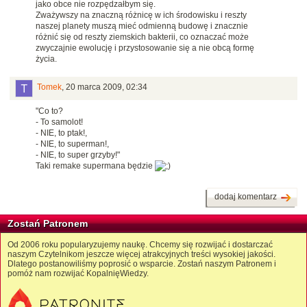
jako obce nie rozpędzałbym się.
Zważywszy na znaczną różnicę w ich środowisku i reszty
naszej planety muszą mieć odmienną budowę i znacznie
różnić się od reszty ziemskich bakterii, co oznaczać może
zwyczajnie ewolucję i przystosowanie się a nie obcą formę
życia.
Tomek
,
20 marca 2009, 02:34
"Co to?
- To samolot!
- NIE, to ptak!,
- NIE, to superman!,
- NIE, to super grzyby!"
Taki remake supermana będzie
dodaj komentarz
Zostań Patronem
Od 2006 roku popularyzujemy naukę. Chcemy się rozwijać i dostarczać
naszym Czytelnikom jeszcze więcej atrakcyjnych treści wysokiej jakości.
Dlatego postanowiliśmy poprosić o wsparcie. Zostań naszym Patronem i
pomóż nam rozwijać KopalnięWiedzy.