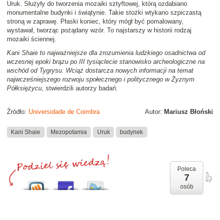
Uruk. Służyły do tworzenia mozaiki sztyftowej, którą ozdabiano
monumentalne budynki i świątynie. Takie stożki wtykano szpiczastą
stroną w zaprawę. Płaski koniec, który mógł być pomalowany,
wystawał, tworząc pożądany wzór. To najstarszy w historii rodzaj
mozaiki ściennej.
Kani Shaie to najważniejsze dla zrozumienia ludzkiego osadnictwa od
wczesnej epoki brązu po III tysiąclecie stanowisko archeologiczne na
wschód od Tygrysu. Wciąż dostarcza nowych informacji na temat
najwcześniejszego rozwoju społecznego i politycznego w Żyznym
Półksiężycu
, stwierdzili autorzy badań.
Źródło:
Universidade de Coimbra
Autor:
Mariusz Błoński
Kani Shaie
Mezopotamia
Uruk
budynek
Poleca
7
osób