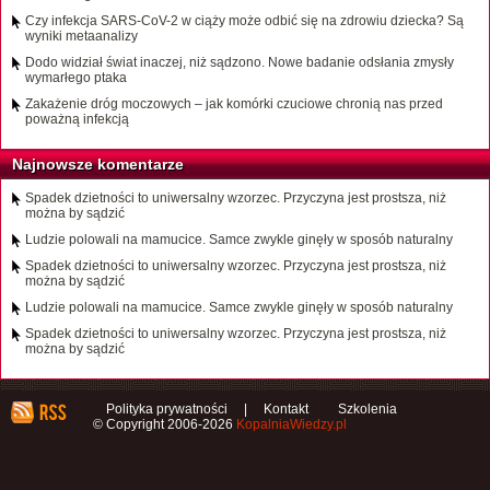
Czy infekcja SARS-CoV-2 w ciąży może odbić się na zdrowiu dziecka? Są
wyniki metaanalizy
Dodo widział świat inaczej, niż sądzono. Nowe badanie odsłania zmysły
wymarłego ptaka
Zakażenie dróg moczowych – jak komórki czuciowe chronią nas przed
poważną infekcją
Najnowsze komentarze
Spadek dzietności to uniwersalny wzorzec. Przyczyna jest prostsza, niż
można by sądzić
Ludzie polowali na mamucice. Samce zwykle ginęły w sposób naturalny
Spadek dzietności to uniwersalny wzorzec. Przyczyna jest prostsza, niż
można by sądzić
Ludzie polowali na mamucice. Samce zwykle ginęły w sposób naturalny
Spadek dzietności to uniwersalny wzorzec. Przyczyna jest prostsza, niż
można by sądzić
Polityka prywatności
|
Kontakt
Szkolenia
© Copyright 2006-2026
KopalniaWiedzy.pl