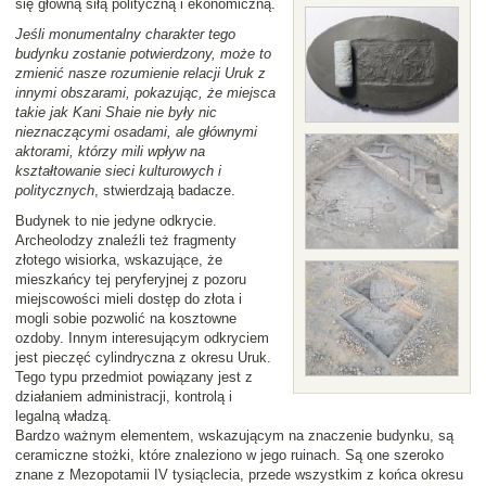
się główną siłą polityczną i ekonomiczną.
Jeśli monumentalny charakter tego
budynku zostanie potwierdzony, może to
zmienić nasze rozumienie relacji Uruk z
innymi obszarami, pokazując, że miejsca
takie jak Kani Shaie nie były nic
nieznaczącymi osadami, ale głównymi
aktorami, którzy mili wpływ na
kształtowanie sieci kulturowych i
politycznych
, stwierdzają badacze.
Budynek to nie jedyne odkrycie.
Archeolodzy znaleźli też fragmenty
złotego wisiorka, wskazujące, że
mieszkańcy tej peryferyjnej z pozoru
miejscowości mieli dostęp do złota i
mogli sobie pozwolić na kosztowne
ozdoby. Innym interesującym odkryciem
jest pieczęć cylindryczna z okresu Uruk.
Tego typu przedmiot powiązany jest z
działaniem administracji, kontrolą i
legalną władzą.
Bardzo ważnym elementem, wskazującym na znaczenie budynku, są
ceramiczne stożki, które znaleziono w jego ruinach. Są one szeroko
znane z Mezopotamii IV tysiąclecia, przede wszystkim z końca okresu