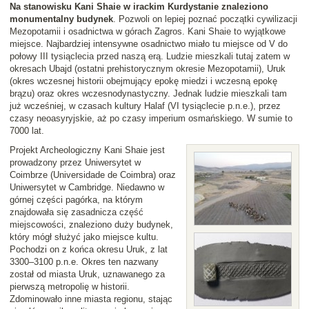
Na stanowisku Kani Shaie w irackim Kurdystanie znaleziono
monumentalny budynek
. Pozwoli on lepiej poznać początki cywilizacji
Mezopotamii i osadnictwa w górach Zagros. Kani Shaie to wyjątkowe
miejsce. Najbardziej intensywne osadnictwo miało tu miejsce od V do
połowy III tysiąclecia przed naszą erą. Ludzie mieszkali tutaj zatem w
okresach Ubajd (ostatni prehistorycznym okresie Mezopotamii), Uruk
(okres wczesnej historii obejmujący epokę miedzi i wczesną epokę
brązu) oraz okres wczesnodynastyczny. Jednak ludzie mieszkali tam
już wcześniej, w czasach kultury Halaf (VI tysiąclecie p.n.e.), przez
czasy neoasyryjskie, aż po czasy imperium osmańskiego. W sumie to
7000 lat.
Projekt Archeologiczny Kani Shaie jest
prowadzony przez Uniwersytet w
Coimbrze (Universidade de Coimbra) oraz
Uniwersytet w Cambridge. Niedawno w
górnej części pagórka, na którym
znajdowała się zasadnicza część
miejscowości, znaleziono duży budynek,
który mógł służyć jako miejsce kultu.
Pochodzi on z końca okresu Uruk, z lat
3300–3100 p.n.e. Okres ten nazwany
został od miasta Uruk, uznawanego za
pierwszą metropolię w historii.
Zdominowało inne miasta regionu, stając