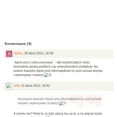
Komentarze (4)
AiDec
,
30 lipca 2012, 18:39
`
fajnie jest z nami pracować` - taki bullshit jakich malo.
Normalnie godny polskich czy amerykanskich politykow. Na
pewno baardzo fajnie jest informatykowi isc pod zarzad wojska
i wykonywac rozkazy
wilk
,
31 lipca 2012, 16:42
Na pewno baardzo fajnie jest informatykowi isc pod zarzad
wojska i wykonywac rozkazy
A czemu nie? Robi to co lubi, płacą mu za to, a co więcej może