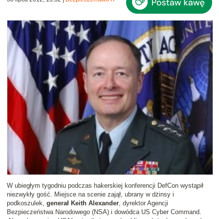
W ubiegłym tygodniu podczas hakerskiej konferencji DefCon wystąpił
niezwykły gość. Miejsce na scenie zajął, ubrany w dżinsy i
podkoszulek,
generał Keith Alexander
, dyrektor Agencji
Bezpieczeństwa Narodowego (NSA) i dowódca US Cyber Command.