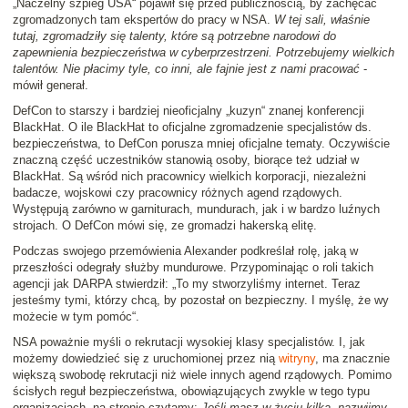
„Naczelny szpieg USA“ pojawił się przed publicznością, by zachęcać
zgromadzonych tam ekspertów do pracy w NSA.
W tej sali, właśnie
tutaj, zgromadziły się talenty, które są potrzebne narodowi do
zapewnienia bezpieczeństwa w cyberprzestrzeni. Potrzebujemy wielkich
talentów. Nie płacimy tyle, co inni, ale fajnie jest z nami pracować
-
mówił generał.
DefCon to starszy i bardziej nieoficjalny „kuzyn“ znanej konferencji
BlackHat. O ile BlackHat to oficjalne zgromadzenie specjalistów ds.
bezpieczeństwa, to DefCon porusza mniej oficjalne tematy. Oczywiście
znaczną część uczestników stanowią osoby, biorące też udział w
BlackHat. Są wśród nich pracownicy wielkich korporacji, niezależni
badacze, wojskowi czy pracownicy różnych agend rządowych.
Występują zarówno w garniturach, mundurach, jak i w bardzo luźnych
strojach. O DefCon mówi się, ze gromadzi hakerską elitę.
Podczas swojego przemówienia Alexander podkreślał rolę, jaką w
przeszłości odegrały służby mundurowe. Przypominając o roli takich
agencji jak DARPA stwierdził: „To my stworzyliśmy internet. Teraz
jesteśmy tymi, którzy chcą, by pozostał on bezpieczny. I myślę, że wy
możecie w tym pomóc“.
NSA poważnie myśli o rekrutacji wysokiej klasy specjalistów. I, jak
możemy dowiedzieć się z uruchomionej przez nią
witryny
, ma znacznie
większą swobodę rekrutacji niż wiele innych agend rządowych. Pomimo
ścisłych reguł bezpieczeństwa, obowiązujących zwykle w tego typu
organizacjach, na stronie czytamy:
Jeśli masz w życiu kilka, nazwijmy