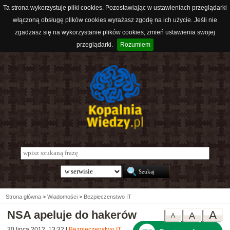
Ta strona wykorzystuje pliki cookies. Pozostawiając w ustawieniach przeglądarki
włączoną obsługę plików cookies wyrażasz zgodę na ich użycie. Jeśli nie
zgadzasz się na wykorzystanie plików cookies, zmień ustawienia swojej
przeglądarki.
Rozumiem
Strona główna
>
Wiadomości
>
Bezpieczenstwo IT
NSA apeluje do hakerów
A
A
A
30 lipca 2012, 13:32
|
Bezpieczenstwo IT