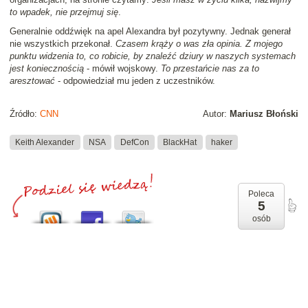
to wpadek, nie przejmuj się
.
Generalnie oddźwięk na apel Alexandra był pozytywny. Jednak generał
nie wszystkich przekonał.
Czasem krąży o was zła opinia. Z mojego
punktu widzenia to, co robicie, by znaleźć dziury w naszych systemach
jest koniecznością
- mówił wojskowy.
To przestańcie nas za to
aresztować
- odpowiedział mu jeden z uczestników.
Źródło:
CNN
Autor:
Mariusz Błoński
Keith Alexander
NSA
DefCon
BlackHat
haker
Poleca
5
osób