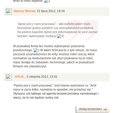
teraz to robić legalnie.
Mariusz Błoński
,
31 lipca 2012, 19:16
`
fajnie jest z nami pracować` - taki bullshit jakich malo.
Normalnie godny polskich czy amerykanskich politykow.
Na pewno baardzo fajnie jest informatykowi isc pod zarzad
wojska i wykonywac rozkazy
W prywatnej firmie też musisz wykonywać polecenia
przełożonego.
W takim NSA jest to o tyle milsze, że masz
poczucie przynależności do elity, możesz robić rzeczy, które
normalnie są niedozwolone lub zbyt ryzykowne by je robić,
masz dostęp do zabawek i technologii, jakich w prywatnych
firmach nie uświadczysz.
.:KRUK:.
,
5 sierpnia 2012, 13:41
"Fajnie jest z nami pracować."
jest równie wymowne co
"
Jeśli
masz w życiu kilka, nazwijmy to wpadek, nie przejmuj się
."
Słyszysz coś takiego od agenta bezpieczeństwa narodowego i
wiesz, że to nie będzie nudny rok.
dodaj komentarz