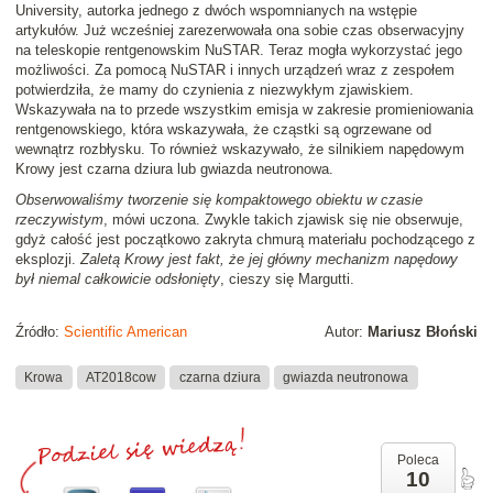
University, autorka jednego z dwóch wspomnianych na wstępie
artykułów. Już wcześniej zarezerwowała ona sobie czas obserwacyjny
na teleskopie rentgenowskim NuSTAR. Teraz mogła wykorzystać jego
możliwości. Za pomocą NuSTAR i innych urządzeń wraz z zespołem
potwierdziła, że mamy do czynienia z niezwykłym zjawiskiem.
Wskazywała na to przede wszystkim emisja w zakresie promieniowania
rentgenowskiego, która wskazywała, że cząstki są ogrzewane od
wewnątrz rozbłysku. To również wskazywało, że silnikiem napędowym
Krowy jest czarna dziura lub gwiazda neutronowa.
Obserwowaliśmy tworzenie się kompaktowego obiektu w czasie
rzeczywistym
, mówi uczona. Zwykle takich zjawisk się nie obserwuje,
gdyż całość jest początkowo zakryta chmurą materiału pochodzącego z
eksplozji.
Zaletą Krowy jest fakt, że jej główny mechanizm napędowy
był niemal całkowicie odsłonięty
, cieszy się Margutti.
Źródło:
Scientific American
Autor:
Mariusz Błoński
Krowa
AT2018cow
czarna dziura
gwiazda neutronowa
Poleca
10