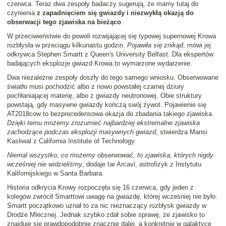
czerwca. Teraz dwa zespoły badaczy sugerują, że mamy tutaj do
czynienia
z zapadnięciem się gwiazdy i niezwykłą okazją do
obserwacji tego zjawiska na bieżąco
.
W przeciwieństwie do powoli rozwijającej się typowej supernowej Krowa
rozbłysła w przeciągu kilkunastu godzin.
Pojawiła się znikąd
, mówi jej
odkrywca Stephen Smartt z Queen's University Belfast. Dla ekspertów
badających eksplozje gwiazd Krowa to wymarzone wydarzenie.
Dwa niezależne zespoły doszły do tego samego wniosku. Obserwowane
światło musi pochodzić albo z nowo powstałej czarnej dziury
pochłaniającej materię, albo z gwiazdy neutronowej. Obie struktury
powstają, gdy masywne gwiazdy kończą swój żywot. Pojawienie się
AT2018cow to bezprecedensowa okazja do zbadania takiego zjawiska.
Dzięki temu możemy zrozumieć najbardziej ekstremalne zjawiska
zachodzące podczas eksplozji masywnych gwiazd
, stwierdza Mansi
Kasliwal z California Institute of Technology.
Niemal wszystko, co możemy obserwować, to zjawiska, których nigdy
wcześniej nie widzieliśmy
, dodaje Iar Arcavi, astrofizyk z Instytutu
Kalifornijskiego w Santa Barbara.
Historia odkrycia Krowy rozpoczęła się 16 czerwca, gdy jeden z
kolegów zwrócił Smarttowi uwagę na gwiazdę, której wcześniej nie było.
Smartt początkowo uznał to za nic nieznaczący rozbłysk gwiazdy w
Drodze Mlecznej. Jednak szybko zdał sobie sprawę, że zjawisko to
znajduje się prawdopodobnie znacznie dalej, a konkretnie w galaktyce