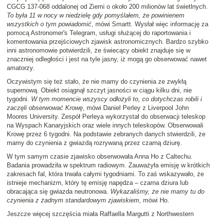
CGCG 137-068 oddalonej od Ziemi o około 200 milionów lat świetlnych.
To była 11 w nocy w niedzielę gdy pomyślałem, że powinienem
wszystkich o tym powiadomić
, mówi Smartt. Wysłał więc informację za
pomocą Astronomer's Telegram, usługi służącej do raportowania i
komentowania przejściowych zjawisk astronomicznych. Bardzo szybko
inni astronomowie potwierdzili, że świecący obiekt znajduje się w
znaczniej odległości i jest na tyle jasny, iż mogą go obserwować nawet
amatorzy.
Oczywistym się też stało, że nie mamy do czynienia ze zwykłą
supernową. Obiekt osiągnął szczyt jasności w ciągu kilku dni, nie
tygodni.
W tym momencie wszyscy odłożyli to, co dotychczas robili i
zaczęli obserwować Krowę
, mówi Daniel Perley z Liverpool John
Moores University. Zespół Perleya wykorzystał do obserwacji teleskop
na Wyspach Kanaryjskich oraz wiele innych teleskopów. Obserwowali
Krowę przez 6 tygodni. Na podstawie zebranych danych stwierdzili, że
mamy do czynienia z gwiazdą rozrywaną przez czarną dziurę.
W tym samym czasie zjawisko obserwowała Anna Ho z Caltechu.
Badania prowadziła w spektrum radiowym. Zauważyła emisję w krótkich
zakresach fal, która trwała całymi tygodniami. To zaś wskazywało, że
istnieje mechanizm, który tę emisję napędza – czarna dziura lub
obracająca się gwiazda neutronowa.
Wykazaliśmy, że nie mamy tu do
czynienia z żadnym standardowym zjawiskiem
, mówi Ho.
Jeszcze więcej szczęścia miała Raffaella Margutti z Northwestern