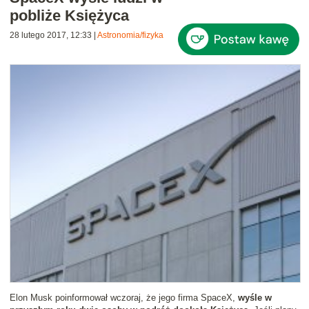
pobliże Księżyca
28 lutego 2017, 12:33
|
Astronomia/fizyka
Elon Musk poinformował wczoraj, że jego firma SpaceX,
wyśle w