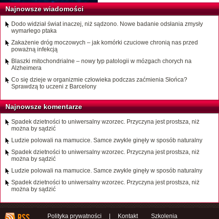
Najnowsze wiadomości
Dodo widział świat inaczej, niż sądzono. Nowe badanie odsłania zmysły
wymarłego ptaka
Zakażenie dróg moczowych – jak komórki czuciowe chronią nas przed
poważną infekcją
Blaszki mitochondrialne – nowy typ patologii w mózgach chorych na
Alzheimera
Co się dzieje w organizmie człowieka podczas zaćmienia Słońca?
Sprawdzą to uczeni z Barcelony
Najnowsze komentarze
Spadek dzietności to uniwersalny wzorzec. Przyczyna jest prostsza, niż
można by sądzić
Ludzie polowali na mamucice. Samce zwykle ginęły w sposób naturalny
Spadek dzietności to uniwersalny wzorzec. Przyczyna jest prostsza, niż
można by sądzić
Ludzie polowali na mamucice. Samce zwykle ginęły w sposób naturalny
Spadek dzietności to uniwersalny wzorzec. Przyczyna jest prostsza, niż
można by sądzić
Polityka prywatności
|
Kontakt
Szkolenia