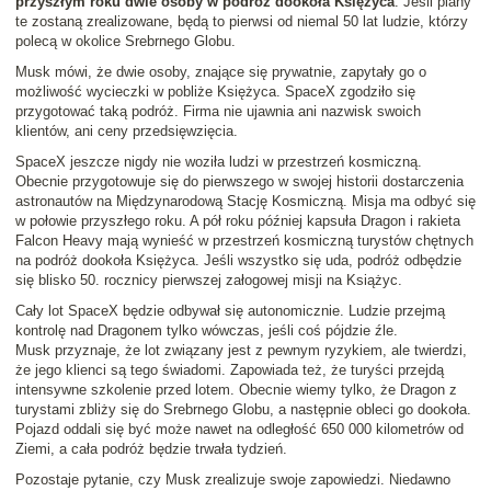
przyszłym roku dwie osoby w podróż dookoła Księżyca
. Jeśli plany
te zostaną zrealizowane, będą to pierwsi od niemal 50 lat ludzie, którzy
polecą w okolice Srebrnego Globu.
Musk mówi, że dwie osoby, znające się prywatnie, zapytały go o
możliwość wycieczki w pobliże Księżyca. SpaceX zgodziło się
przygotować taką podróż. Firma nie ujawnia ani nazwisk swoich
klientów, ani ceny przedsięwzięcia.
SpaceX jeszcze nigdy nie woziła ludzi w przestrzeń kosmiczną.
Obecnie przygotowuje się do pierwszego w swojej historii dostarczenia
astronautów na Międzynarodową Stację Kosmiczną. Misja ma odbyć się
w połowie przyszłego roku. A pół roku później kapsuła Dragon i rakieta
Falcon Heavy mają wynieść w przestrzeń kosmiczną turystów chętnych
na podróż dookoła Księżyca. Jeśli wszystko się uda, podróż odbędzie
się blisko 50. rocznicy pierwszej załogowej misji na Książyc.
Cały lot SpaceX będzie odbywał się autonomicznie. Ludzie przejmą
kontrolę nad Dragonem tylko wówczas, jeśli coś pójdzie źle.
Musk przyznaje, że lot związany jest z pewnym ryzykiem, ale twierdzi,
że jego klienci są tego świadomi. Zapowiada też, że turyści przejdą
intensywne szkolenie przed lotem. Obecnie wiemy tylko, że Dragon z
turystami zbliży się do Srebrnego Globu, a następnie obleci go dookoła.
Pojazd oddali się być może nawet na odległość 650 000 kilometrów od
Ziemi, a cała podróż będzie trwała tydzień.
Pozostaje pytanie, czy Musk zrealizuje swoje zapowiedzi. Niedawno