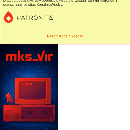
Dlatego postanowiliśmy poprosić o wsparcie. Zostań naszym Patronem i
pomóż nam rozwijać KopalnięWiedzy.
Patroni KopalniWiedzy