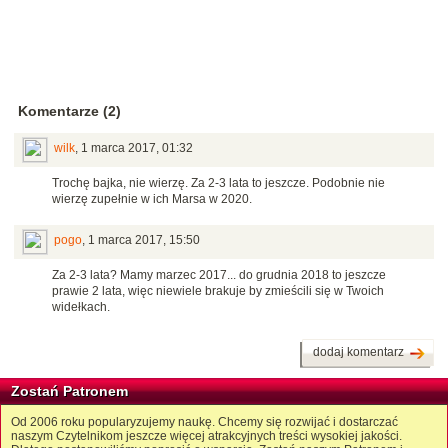
Komentarze (2)
wilk
,
1 marca 2017, 01:32
Trochę bajka, nie wierzę. Za 2-3 lata to jeszcze. Podobnie nie
wierzę zupełnie w ich Marsa w 2020.
pogo
,
1 marca 2017, 15:50
Za 2-3 lata? Mamy marzec 2017... do grudnia 2018 to jeszcze
prawie 2 lata, więc niewiele brakuje by zmieścili się w Twoich
widełkach.
dodaj komentarz
Zostań Patronem
Od 2006 roku popularyzujemy naukę. Chcemy się rozwijać i dostarczać
naszym Czytelnikom jeszcze więcej atrakcyjnych treści wysokiej jakości.