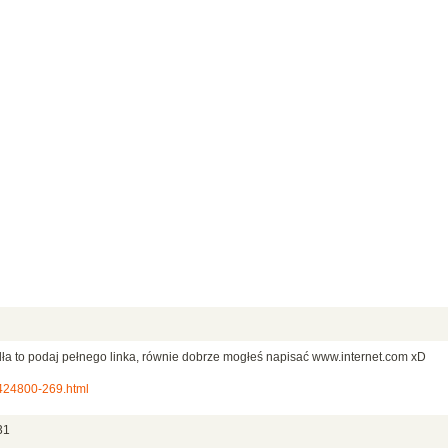
dła to podaj pełnego linka, równie dobrze mogłeś napisać www.internet.com xD
424800-269.html
31