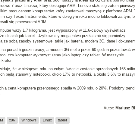
rzysta z platformy ARM oraz x86
. Maszyna
IdeaPad U1
działa pod kontrolą
ndows 7 oraz Linuksa, który obsługuje ARM. Lenovo stało się zatem pierwsz
elkim producentem komputerów, który zaoferował maszynę z platformą ARM. 
omm czy Texas Instruments, które w ubiegłym roku mocno lobbowali za tym, b
owali się procesorami ARM.
puter waży 1,7 kilograma, jest wyposażony w 11,6-calowy wyświetlacz
że działać jak tablet. Użytkownicy mogą łatwo przełączać się pomiędzy
elą ze sobą zasoby systemowe, takie jak bateria, modem 3G, dane i dokument
a na ponad 5 godzin pracy, a modem 3G może przez 60 godzin pozostawać w 
tego, czy komputer wykorzystujemy jako laptop czy tablet. W maszynie
ikrofon.
widuje, że w bieżącym roku na całym świecie zostanie sprzedanych 165 mili
h będą stanowiły notebooki, około 17% to netbooki, a około 3,6% to maszy
ednia cena komputera przenośnego spadła w 2009 roku o 20%. Podobny trend
.
Autor:
Mariusz B
RM
x86
Windows
Linux
tablet