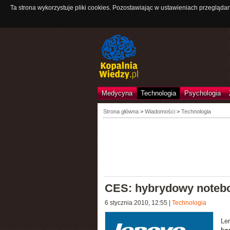
Ta strona wykorzystuje pliki cookies. Pozostawiając w ustawieniach przeglądar
Medycyna
Technologia
Psychologia
Strona główna
>
Wiadomości
>
Technologia
CES: hybrydowy noteb
6 stycznia 2010, 12:55
|
Technologia
Le