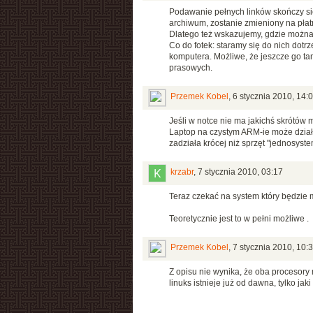
Podawanie pełnych linków skończy się 
archiwum, zostanie zmieniony na płatn
Dlatego też wskazujemy, gdzie można s
Co do fotek: staramy się do nich dotr
komputera. Możliwe, że jeszcze go tam 
prasowych.
Przemek Kobel
,
6 stycznia 2010, 14:
Jeśli w notce nie ma jakichś skrótów
Laptop na czystym ARM-ie może działać
zadziała krócej niż sprzęt "jednosyst
krzabr
,
7 stycznia 2010, 03:17
Teraz czekać na system który będzie 
Teoretycznie jest to w pełni możliwe .
Przemek Kobel
,
7 stycznia 2010, 10:
Z opisu nie wynika, że oba procesory
linuks istnieje już od dawna, tylko ja