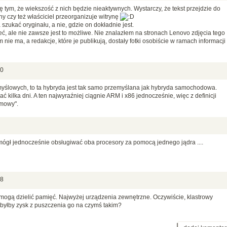
tym, że wiekszość z nich będzie nieaktywnych. Wystarczy, że tekst przejdzie do
y czy też właściciel przeorganizuje witrynę
zukać oryginału, a nie, gdzie on dokładnie jest.
zeć, ale nie zawsze jest to możliwe. Nie znalazłem na stronach Lenovo zdjęcia tego
nie ma, a redakcje, które je publikują, dostały fotki osobiście w ramach informacji
00
 myślowych, to ta hybryda jest tak samo przemyślana jak hybryda samochodowa.
 kilka dni. A ten najwyraźniej ciągnie ARM i x86 jednocześnie, więc z definicji
emowy".
mógł jednocześnie obsługiwać oba procesory za pomocą jednego jądra ....
38
 mogą dzielić pamięć. Najwyżej urządzenia zewnętrzne. Oczywiście, klastrowy
ki byłby zysk z puszczenia go na czymś takim?