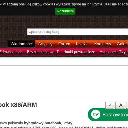
ki włączoną obsługę plików cookies wyrażasz zgodę na ich użycie. Jeśli nie zgadz
Rozumiem
Wiadomości
Artykuły
Forum
Książki
Konkursy
Galeri
Zdrowie/uroda
Bezpieczeństwo IT
Nauki przyrodnicze
Astronomia/fizyk
ook x86/ARM
A
A
novo pokazało
hybrydowy notebook, który