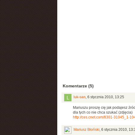
Komentarze (5)
luk-san
,
6 stycznia 2010, 13:25
Mariuszu proszę cię jak podajesz źró
dla tych co nie chca szukać (zdjęcia)
http://ces.cnet.com/8301-31045_1-10
Mariusz Błoński
,
6 stycznia 2010, 13: