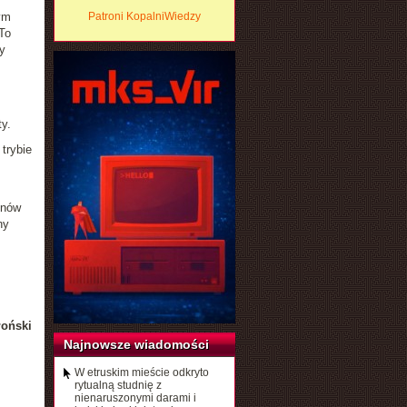
ym
Patroni KopalniWiedzy
To
y
y.
trybie
onów
ny
łoński
Najnowsze wiadomości
W etruskim mieście odkryto
rytualną studnię z
nienaruszonymi darami i