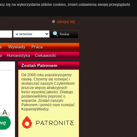
asz się na wykorzystanie plików cookies, zmień ustawienia swojej przeglądarki.
zaloguj się
e
Wywiady
Praca
a
Humanistyka
Ciekawostki
Zostań Patronem
Od 2006 roku popularyzujemy
naukę. Chcemy się rozwijać i
dostarczać naszym Czytelnikom
jeszcze więcej atrakcyjnych
treści wysokiej jakości. Dlatego
postanowiliśmy poprosić o
wsparcie. Zostań naszym
Patronem i pomóż nam rozwijać
KopalnięWiedzy.
A