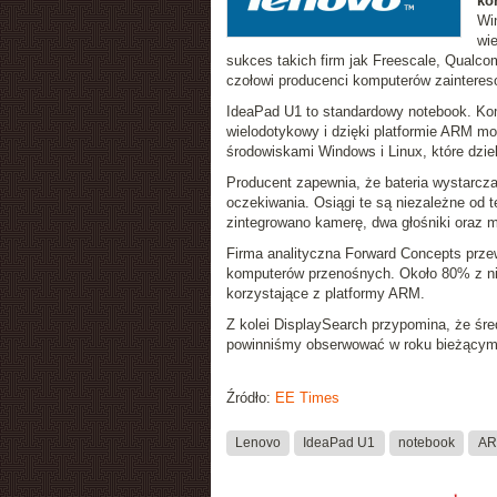
ko
Wi
wi
sukces takich firm jak Freescale, Qualc
czołowi producenci komputerów zainteres
IdeaPad U1 to standardowy notebook. Kom
wielodotykowy i dzięki platformie ARM mo
środowiskami Windows i Linux, które dzi
Producent zapewnia, że bateria wystarcz
oczekiwania. Osiągi te są niezależne od 
zintegrowano kamerę, dwa głośniki oraz m
Firma analityczna Forward Concepts prze
komputerów przenośnych. Około 80% z nic
korzystające z platformy ARM.
Z kolei DisplaySearch przypomina, że śr
powinniśmy obserwować w roku bieżącym
Źródło:
EE Times
Lenovo
IdeaPad U1
notebook
A