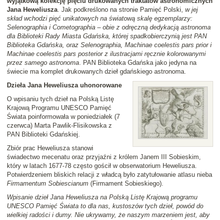
wyjątkową kolekcję pięciu drukowanych traktatów astronomicznych
Jana Heweliusza
. Jak podkreślono na stronie Pamięć Polski,
w jej
skład wchodzi pięć unikatowych na światową skalę egzemplarzy:
Selenographia i Cometographia – obie z odręczną dedykacją astronoma
dla Biblioteki Rady Miasta Gdańska, której spadkobierczynią jest PAN
Biblioteka Gdańska, oraz Selenographia, Machinae coelestis pars prior i
Machinae coelestis pars posterior z ilustracjami ręcznie kolorowanymi
przez samego astronoma
. PAN Biblioteka Gdańska jako jedyna na
świecie ma komplet drukowanych dzieł gdańskiego astronoma.
Dzieła Jana Heweliusza uhonorowane
O wpisaniu tych dzieł na Polską Listę
Krajową Programu UNESCO Pamięć
Świata poinformowała w poniedziałek (7
czerwca) Marta Pawlik-Flisikowska z
PAN Biblioteki Gdańskiej.
Zbiór prac Heweliusza stanowi
świadectwo mecenatu oraz przyjaźni z królem Janem III Sobieskim,
który w latach 1677-78 często gościł w obserwatorium Heweliusza.
Potwierdzeniem bliskich relacji z władcą było zatytułowanie atlasu nieba
Firmamentum Sobiescianum
(Firmament Sobieskiego).
Wpisanie dzieł Jana Heweliusza na Polską Listę Krajową programu
UNESCO Pamięć Świata to dla nas, kustoszów tych dzieł, powód do
wielkiej radości i dumy. Nie ukrywamy, że naszym marzeniem jest, aby