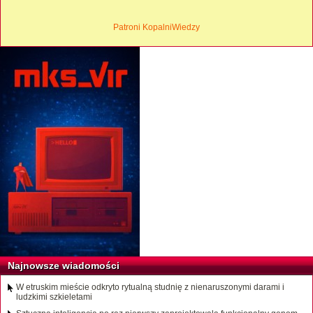
Patroni KopalniWiedzy
Najnowsze wiadomości
W etruskim mieście odkryto rytualną studnię z nienaruszonymi darami i
ludzkimi szkieletami