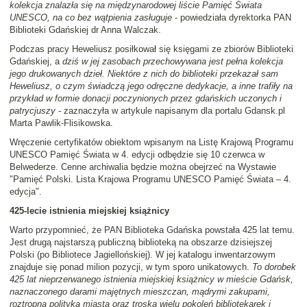
kolekcja znalazła się na międzynarodowej liście Pamięć Świata
UNESCO, na co bez wątpienia zasługuje
- powiedziała dyrektorka PAN
Biblioteki Gdańskiej dr Anna Walczak.
Podczas pracy Heweliusz posiłkował się księgami ze zbiorów Biblioteki
Gdańskiej, a
dziś w jej zasobach przechowywana jest pełna kolekcja
jego drukowanych dzieł. Niektóre z nich do biblioteki przekazał sam
Heweliusz, o czym świadczą jego odręczne dedykacje, a inne trafiły na
przykład w formie donacji poczynionych przez gdańskich uczonych i
patrycjuszy
- zaznaczyła w artykule napisanym dla portalu Gdansk.pl
Marta Pawlik-Flisikowska.
Wręczenie certyfikatów obiektom wpisanym na Listę Krajową Programu
UNESCO Pamięć Świata w 4. edycji odbędzie się 10 czerwca w
Belwederze. Cenne archiwalia będzie można obejrzeć na Wystawie
"Pamięć Polski. Lista Krajowa Programu UNESCO Pamięć Świata – 4.
edycja".
425-lecie istnienia miejskiej książnicy
Warto przypomnieć, że PAN Biblioteka Gdańska powstała 425 lat temu.
Jest drugą najstarszą publiczną biblioteką na obszarze dzisiejszej
Polski (po Bibliotece Jagiellońskiej). W jej katalogu inwentarzowym
znajduje się ponad milion pozycji, w tym sporo unikatowych.
To dorobek
425 lat nieprzerwanego istnienia miejskiej książnicy w mieście Gdańsk,
naznaczonego darami majętnych mieszczan, mądrymi zakupami,
roztropną polityką miasta oraz troską wielu pokoleń bibliotekarek i