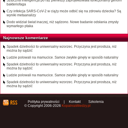
Sztuczna inteligencja po raz pierwszy zaprojektowała funkcjonalny genom
bakteriofaga
Czy infekcja SARS-CoV-2 w ciąży może odbić się na zdrowiu dziecka? Są
wyniki metaanalizy
Dodo widział świat inaczej, niż sądzono. Nowe badanie odsłania zmysły
wymarłego ptaka
Najnowsze komentarze
Spadek dzietności to uniwersalny wzorzec. Przyczyna jest prostsza, niż
można by sądzić
Ludzie polowali na mamucice. Samce zwykle ginęły w sposób naturalny
Spadek dzietności to uniwersalny wzorzec. Przyczyna jest prostsza, niż
można by sądzić
Ludzie polowali na mamucice. Samce zwykle ginęły w sposób naturalny
Spadek dzietności to uniwersalny wzorzec. Przyczyna jest prostsza, niż
można by sądzić
Polityka prywatności
|
Kontakt
Szkolenia
© Copyright 2006-2026
KopalniaWiedzy.pl