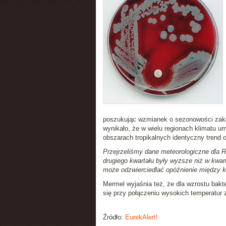
poszukując wzmianek o sezonowości zakaż
wynikało, że w wielu regionach klimatu um
obszarach tropikalnych identyczny trend 
Przejrzeliśmy dane meteorologiczne dla Rh
drugiego kwartału były wyższe niż w kwart
może odzwierciedlać opóźnienie między ko
Mermel wyjaśnia też, że dla wzrostu bakte
się przy połączeniu wysokich temperatur 
Źródło:
EurekAlert!