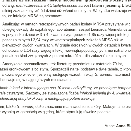
znaczny wzrost zakażeń metycylinoopornym gronkowcem złocistym
(
od ang.
methicillin-resistant Staphylococcus aureus
)
latem i jesienią
. Efekt
silniej zaznaczony wśród dzieci niż wśród dorosłych. Wszystko wskazuje w
to, że infekcje MRSA są sezonowe.
Analizując w ramach retrospektywnych badań izolaty MRSA przysyłane w c
ubiegłej dekady do szpitalnego laboratorium, zespół Leonarda Mermela ustal
w przypadku dzieci w 3. i 4. kwartale występowało 1,85 razy więcej infekcji
pozaszpitalnych i 2,94 razy wewnątrzszpitalnych zakażeń MRSA niż w
pierwszych dwóch kwartałach. W grupie dorosłych w dwóch ostatnich kwart
odnotowano 1,14 razy więcej infekcji wewnątrzpopulacyjnych, nie natrafiono
jednak na ślad związanych z porami roku różnic dla zakażeń szpitalnych.
Amerykanie przeanalizowali też literaturę przedmiotu z ostatnich 70 lat,
eń gronkowcem złocistym. Sporządzili na tej podstawie dwie tabele, z któr
iarkowanego w lecie i jesienią następuje wzrost infekcji
S. aureus
, natomiast
obserwuje się w najgorętszych miesiącach.
ode Island z interesującego nas 10-lecia i odkryliśmy, że przeciętne tempera
ale czwartym. Sądzimy, że zwiększona liczba infekcji jesienią (w 4. kwartale
lonizacją stafylokokową, a następującą potem infekcją
.
rii, także
S. aureus
, duże znaczenie ma nawodnienie skóry. Maksymalne os
z wysoką wilgotnością względną, które stymulują również pocenie.
Autor:
Anna Bł