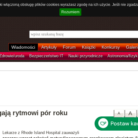
ki włączoną obsługę plików cookies wyrażasz zgodę na ich użycie. Jeśli nie zgadz
Rozumiem
Wiadomości
Artykuły
Forum
Książki
Konkursy
Galeri
Zdrowie/uroda
Bezpieczeństwo IT
Nauki przyrodnicze
Astronomia/fizyk
ają rytmowi pór roku
A
A
Lekarze z Rhode Island Hospital zauważyli