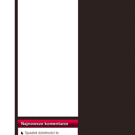
Najnowsze komentarze
Spadek dzietności to