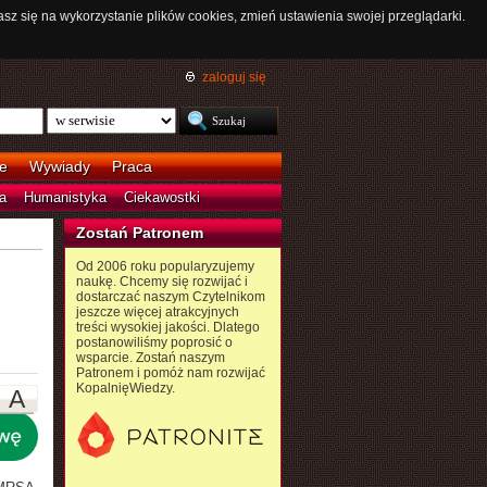
asz się na wykorzystanie plików cookies, zmień ustawienia swojej przeglądarki.
zaloguj się
e
Wywiady
Praca
a
Humanistyka
Ciekawostki
Zostań Patronem
Od 2006 roku popularyzujemy
naukę. Chcemy się rozwijać i
dostarczać naszym Czytelnikom
jeszcze więcej atrakcyjnych
treści wysokiej jakości. Dlatego
postanowiliśmy poprosić o
wsparcie. Zostań naszym
Patronem i pomóż nam rozwijać
KopalnięWiedzy.
A