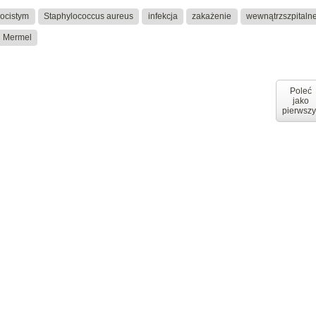
ocistym
Staphylococcus aureus
infekcja
zakażenie
wewnątrzszpitaln
 Mermel
Poleć
jako
pierwszy