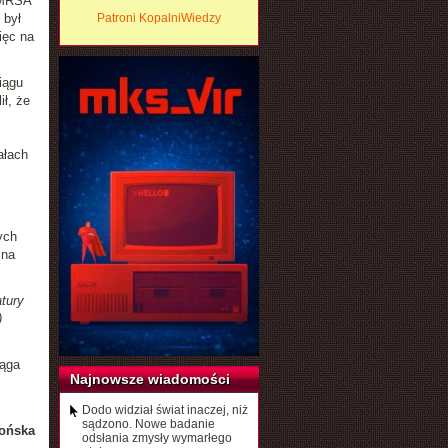
MRSA
 był
Patroni KopalniWiedzy
ięc na
iągu
ił, że
ałach
ych
 na
tury
)
iąga
Najnowsze wiadomości
Dodo widział świat inaczej, niż
sądzono. Nowe badanie
ońska
odsłania zmysły wymarłego