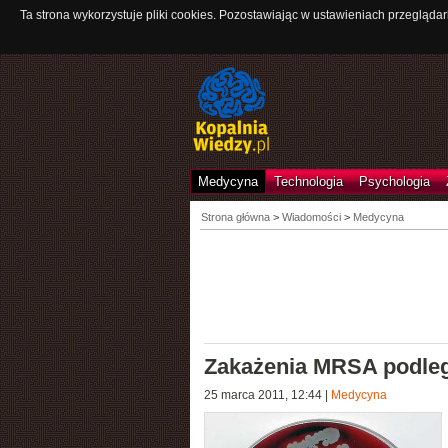
Ta strona wykorzystuje pliki cookies. Pozostawiając w ustawieniach przeglądar
Medycyna
Technologia
Psychologia
Strona główna
>
Wiadomości
>
Medycyna
Zakażenia MRSA podleg
25 marca 2011, 12:44
|
Medycyna