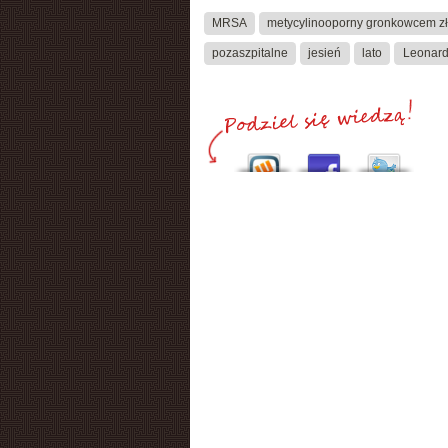
MRSA
metycylinooporny gronkowcem zł
pozaszpitalne
jesień
lato
Leonard