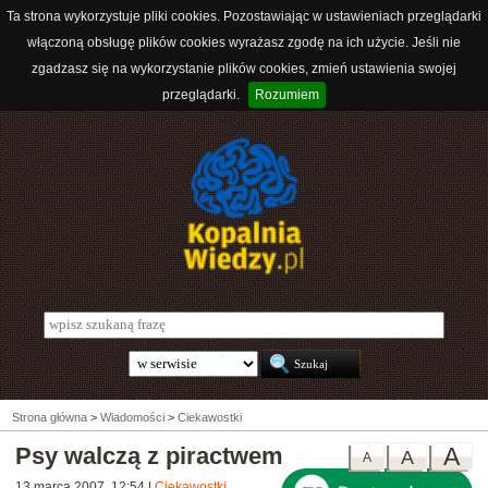
Ta strona wykorzystuje pliki cookies. Pozostawiając w ustawieniach przeglądarki
włączoną obsługę plików cookies wyrażasz zgodę na ich użycie. Jeśli nie
zgadzasz się na wykorzystanie plików cookies, zmień ustawienia swojej
przeglądarki.
Rozumiem
Strona główna
>
Wiadomości
>
Ciekawostki
Psy walczą z piractwem
A
A
A
13 marca 2007, 12:54
|
Ciekawostki