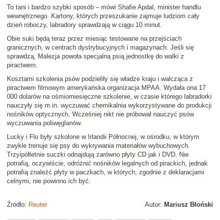
To tani i bardzo szybki sposób
– mówi Shafie Apdal, minister handlu
wewnętrznego. Kartony, których przeszukanie zajmuje ludziom cały
dzień roboczy, labradory sprawdzają w ciągu 10 minut.
Obie suki będą teraz przez miesiąc testowane na przejściach
granicznych, w centrach dystrybucyjnych i magazynach. Jeśli się
sprawdzą, Malezja powoła specjalną psią jednostkę do walki z
piractwem.
Kosztami szkolenia psów podzieliły się władze kraju i walcząca z
piractwem filmowym amerykańska organizacja MPAA. Wydała ona 17
000 dolarów na ośmiomiesięczne szkolenie, w czasie którego labradorki
nauczyły się m.in. wyczuwać chemikalnia wykorzystywane do produkcji
nośników optycznych. Wcześniej nikt nie próbował nauczyć psów
wyczuwania poliwęglanów.
Lucky i Flo były szkolone w Irlandii Północnej, w ośrodku, w którym
zwykle trenuje się psy do wykrywania materiałów wybuchowych.
Trzyipółletnie suczki odnajdują zarówno płyty CD jak i DVD. Nie
potrafią, oczywiście, odróżnić nośników legalnych od pirackich, jednak
potrafią znaleźć płyty w paczkach, w których, zgodnie z deklaracjami
celnymi, nie powinno ich być.
Źródło:
Reuter
Autor:
Mariusz Błoński