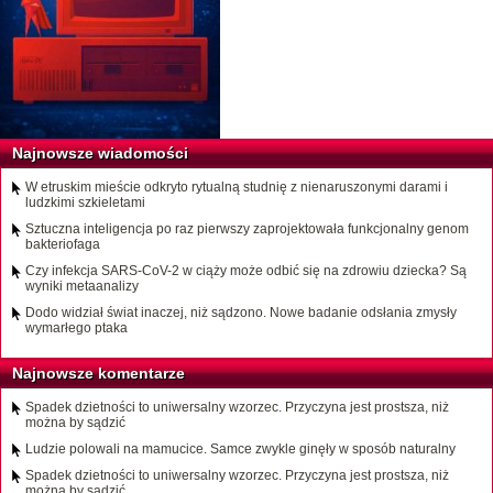
Najnowsze wiadomości
W etruskim mieście odkryto rytualną studnię z nienaruszonymi darami i
ludzkimi szkieletami
Sztuczna inteligencja po raz pierwszy zaprojektowała funkcjonalny genom
bakteriofaga
Czy infekcja SARS-CoV-2 w ciąży może odbić się na zdrowiu dziecka? Są
wyniki metaanalizy
Dodo widział świat inaczej, niż sądzono. Nowe badanie odsłania zmysły
wymarłego ptaka
Najnowsze komentarze
Spadek dzietności to uniwersalny wzorzec. Przyczyna jest prostsza, niż
można by sądzić
Ludzie polowali na mamucice. Samce zwykle ginęły w sposób naturalny
Spadek dzietności to uniwersalny wzorzec. Przyczyna jest prostsza, niż
można by sądzić