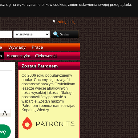
asz się na wykorzystanie plików cookies, zmień ustawienia swojej przeglądarki.
zaloguj się
e
Wywiady
Praca
a
Humanistyka
Ciekawostki
Zostań Patronem
Od 2006 roku popularyzujemy
naukę. Chcemy się rozwijać i
dostarczać naszym Czytelnikom
jeszcze więcej atrakcyjnych
treści wysokiej jakości. Dlatego
postanowiliśmy poprosić o
wsparcie. Zostań naszym
Patronem i pomóż nam rozwijać
KopalnięWiedzy.
A