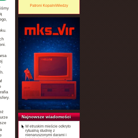
Patroni KopalniWiedzy
liśmy
ą
ego,
oku.
ch
eni.
arsa
ej
o
h.
ł
o
rafia
sfery.
eż
Najnowsze wiadomości
turze
ższe
W etruskim mieście odkryto
a
rytualną studnię z
e
nienaruszonymi darami i