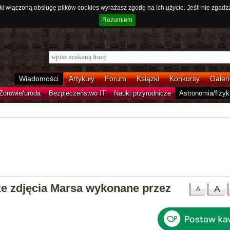
ki włączoną obsługę plików cookies wyrażasz zgodę na ich użycie. Jeśli nie zgadz
Rozumiem
Wiadomości
Artykuły
Forum
Książki
Konkursy
Galeri
Zdrowie/uroda
Bezpieczeństwo IT
Nauki przyrodnicze
Astronomia/fizyk
e zdjęcia Marsa wykonane przez
A
A