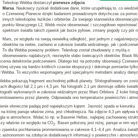
Teleskop Webba dostarczył
pierwsze zdjęcia
Marsa
. Naukowcy zyskali dodatkowe dane, które uzupełniają to, co wiedzie
o Czerwonej Planecie dzięki badaniom prowadzonym dotychczas za pomoc
innych teleskopów, łazików i orbiterów. Ze swojego stanowiska obserwacyjn
punktu libracyjnego L2, Webb może obserwować i szczegółowo rejestrować
spektrum światła takich zjawisk jak burze pyłowe, zmiany pogody czy pór r
Mars, ze względu na swoją niewielką odległość, jest jednym z najjaśniejszy
obiektów na niebie, zarówno w zakresie światła widzialnego, jak i podczerwi
To dla Webba poważny problem. Teleskop został zbudowany z myślą o
obserwowaniu najdalszych, niezwykle słabo świecących obiektów. Blask M
enia detektorów podczerwieni. Dlatego też na potrzeby obserwacji Czerwon
órej używa się bardzo krótkich czasów ekspozycji i dokonuje pomiarów tylk
ów Webba. To wszystko wspomagany jest specjalnymi metodami analizy danyc
ebba pokazują fragment wschodniej półkuli planety. Sfotografowany on zosta
 długości fali 2,1 µm i 4,3 µm. Na fotografii 2,1 µm dominuje odbite światł
tografii wykonanych w zakresie widzialnym przez Mars Orbitera. Z kolei fotog
 emitowanemu przez planetę. Odpowiada ono temperaturze powierzchni i atmo
omienie słoneczne padają pod największym kątem. Jasność spada w kierunku
 na której panuje właśnie zima, jest chłodniejsza. Na zdjęcie 4,3 µm wpływa t
gla w atmosferze. Widać to np. w Basenie Hellas, najlepiej zachowanej struk
jszy właśnie ze względu na CO
. Basen położony jest niżej, panuje w nim wy
2
ię zjawiska pochłaniania promieniowania w zakresie 4,1–4,4 µm. Analiza światł
 astronomom na zdobycie dodatkowych informacji o powierzchni i atmosferz