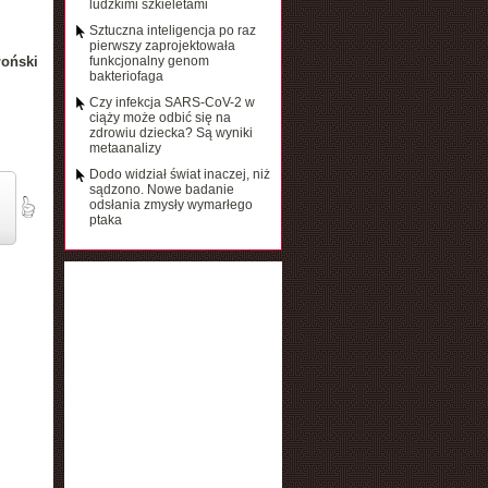
ludzkimi szkieletami
Sztuczna inteligencja po raz
pierwszy zaprojektowała
łoński
funkcjonalny genom
bakteriofaga
Czy infekcja SARS-CoV-2 w
ciąży może odbić się na
zdrowiu dziecka? Są wyniki
metaanalizy
Dodo widział świat inaczej, niż
sądzono. Nowe badanie
odsłania zmysły wymarłego
ptaka