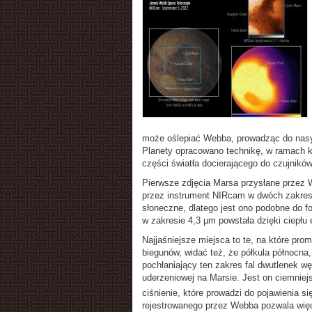
może oślepiać Webba, prowadząc do nasyc
Planety opracowano technikę, w ramach kt
części światła docierającego do czujnik
Pierwsze zdjęcia Marsa przysłane przez W
przez instrument NIRcam w dwóch zakresach
słoneczne, dlatego jest ono podobne do fo
w zakresie 4,3 µm powstała dzięki ciepłu
Najjaśniejsze miejsca to te, na które pr
biegunów, widać też, że półkula północna,
pochłaniający ten zakres fal dwutlenek wę
uderzeniowej na Marsie. Jest on ciemnie
ciśnienie, które prowadzi do pojawienia s
rejestrowanego przez Webba pozwala więc