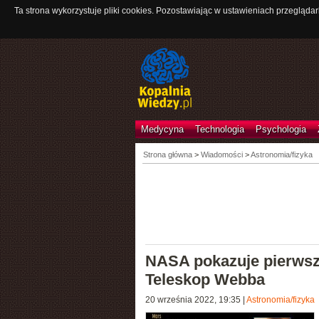
Ta strona wykorzystuje pliki cookies. Pozostawiając w ustawieniach przeglądar
Medycyna
Technologia
Psychologia
Strona główna
>
Wiadomości
>
Astronomia/fizyka
NASA pokazuje pierwsz
Teleskop Webba
20 września 2022, 19:35
|
Astronomia/fizyka