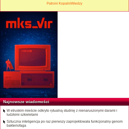
Patroni KopalniWiedzy
Najnowsze wiadomości
W etruskim mieście odkryto rytualną studnię z nienaruszonymi darami i
ludzkimi szkieletami
Sztuczna inteligencja po raz pierwszy zaprojektowała funkcjonalny genom
bakteriofaga