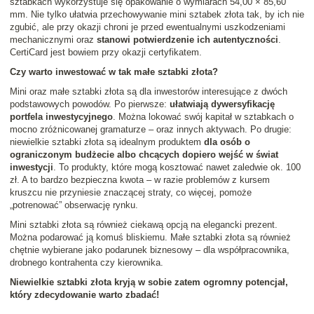
sztabkach wykorzystuje się opakowanie o wymiarach 54,00 × 85,60
mm. Nie tylko ułatwia przechowywanie mini sztabek złota tak, by ich nie
zgubić, ale przy okazji chroni je przed ewentualnymi uszkodzeniami
mechanicznymi oraz
stanowi potwierdzenie ich autentyczności
.
CertiCard jest bowiem przy okazji certyfikatem.
Czy warto inwestować w tak małe sztabki złota?
Mini oraz małe sztabki złota są dla inwestorów interesujące z dwóch
podstawowych powodów. Po pierwsze:
ułatwiają dywersyfikację
portfela inwestycyjnego
. Można lokować swój kapitał w sztabkach o
mocno zróżnicowanej gramaturze – oraz innych aktywach. Po drugie:
niewielkie sztabki złota są idealnym produktem
dla osób o
ograniczonym budżecie albo chcących dopiero wejść w świat
inwestycji
. To produkty, które mogą kosztować nawet zaledwie ok. 100
zł. A to bardzo bezpieczna kwota – w razie problemów z kursem
kruszcu nie przyniesie znaczącej straty, co więcej, pomoże
„potrenować” obserwację rynku.
Mini sztabki złota są również ciekawą opcją na elegancki prezent.
Można podarować ją komuś bliskiemu. Małe sztabki złota są również
chętnie wybierane jako podarunek biznesowy – dla współpracownika,
drobnego kontrahenta czy kierownika.
Niewielkie sztabki złota kryją w sobie zatem ogromny potencjał,
który zdecydowanie warto zbadać!