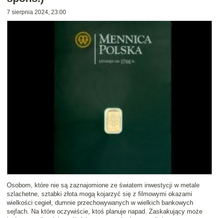
7 sierpnia 2024, 23:00
Osobom, które nie są zaznajomione ze światem inwestycji w metale
szlachetne, sztabki złota mogą kojarzyć się z filmowymi okazami
wielkości cegieł, dumnie przechowywanych w wielkich bankowych
sejfach. Na które oczywiście, ktoś planuje napad. Zaskakujący może