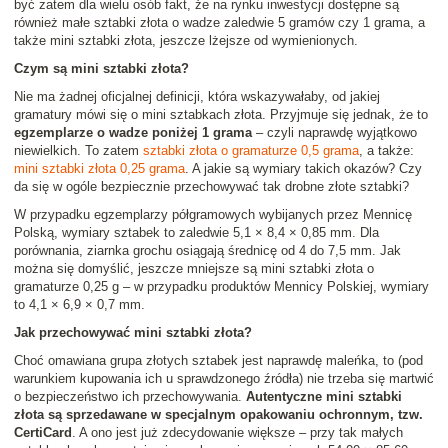
być zatem dla wielu osób fakt, że na rynku inwestycji dostępne są
również małe sztabki złota o wadze zaledwie 5 gramów czy 1 grama, a
także mini sztabki złota, jeszcze lżejsze od wymienionych.
Czym są mini sztabki złota?
Nie ma żadnej oficjalnej definicji, która wskazywałaby, od jakiej
gramatury mówi się o mini sztabkach złota. Przyjmuje się jednak, że to
egzemplarze o wadze poniżej 1 grama
– czyli naprawdę wyjątkowo
niewielkich. To zatem
sztabki złota o gramaturze 0,5 grama
, a także:
mini sztabki złota 0,25 grama
. A jakie są wymiary takich okazów? Czy
da się w ogóle bezpiecznie przechowywać tak drobne złote sztabki?
W przypadku egzemplarzy półgramowych wybijanych przez Mennicę
Polską, wymiary sztabek to zaledwie 5,1 × 8,4 × 0,85 mm. Dla
porównania, ziarnka grochu osiągają średnicę od 4 do 7,5 mm. Jak
można się domyślić, jeszcze mniejsze są mini sztabki złota o
gramaturze 0,25 g – w przypadku produktów Mennicy Polskiej, wymiary
to 4,1 × 6,9 × 0,7 mm.
Jak przechowywać mini sztabki złota?
Choć omawiana grupa złotych sztabek jest naprawdę maleńka, to (pod
warunkiem kupowania ich u sprawdzonego źródła) nie trzeba się martwić
o bezpieczeństwo ich przechowywania.
Autentyczne mini sztabki
złota są sprzedawane w specjalnym opakowaniu ochronnym, tzw.
CertiCard
. A ono jest już zdecydowanie większe – przy tak małych