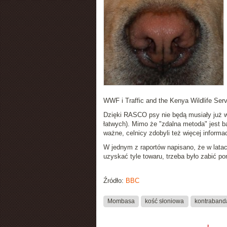
WWF i Traffic and the Kenya Wildlife Ser
Dzięki RASCO psy nie będą musiały już wc
łatwych). Mimo że "zdalna metoda" jest ba
ważne, celnicy zdobyli też więcej informa
W jednym z raportów napisano, że w lata
uzyskać tyle towaru, trzeba było zabić po
Źródło:
BBC
Mombasa
kość słoniowa
kontraband