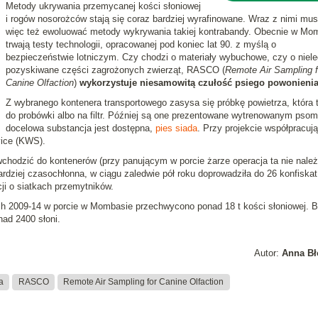
Metody ukrywania przemycanej kości słoniowej
i rogów nosorożców stają się coraz bardziej wyrafinowane. Wraz z nimi mu
więc też ewoluować metody wykrywania takiej kontrabandy. Obecnie w Mo
trwają testy technologii, opracowanej pod koniec lat 90. z myślą o
bezpieczeństwie lotniczym. Czy chodzi o materiały wybuchowe, czy o niele
pozyskiwane części zagrożonych zwierząt, RASCO (
Remote Air Sampling f
Canine Olfaction
)
wykorzystuje niesamowitą czułość psiego powonieni
Z wybranego kontenera transportowego zasysa się próbkę powietrza, która t
do probówki albo na filtr. Później są one prezentowane wytrenowanym pso
docelowa substancja jest dostępna,
pies siada
. Przy projekcie współpracują
vice (KWS).
hodzić do kontenerów (przy panującym w porcie żarze operacja ta nie należ
rdziej czasochłonna, w ciągu zaledwie pół roku doprowadziła do 26 konfiskat
cji o siatkach przemytników.
ch 2009-14 w porcie w Mombasie przechwycono ponad 18 t kości słoniowej. 
nad 2400 słoni.
Autor:
Anna Bł
a
RASCO
Remote Air Sampling for Canine Olfaction