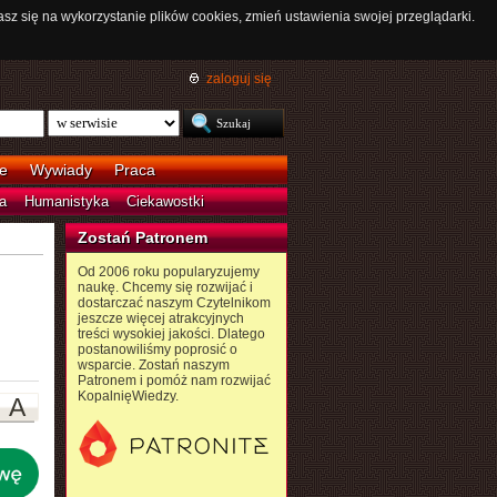
asz się na wykorzystanie plików cookies, zmień ustawienia swojej przeglądarki.
zaloguj się
e
Wywiady
Praca
a
Humanistyka
Ciekawostki
Zostań Patronem
Od 2006 roku popularyzujemy
naukę. Chcemy się rozwijać i
dostarczać naszym Czytelnikom
jeszcze więcej atrakcyjnych
treści wysokiej jakości. Dlatego
postanowiliśmy poprosić o
wsparcie. Zostań naszym
Patronem i pomóż nam rozwijać
KopalnięWiedzy.
A