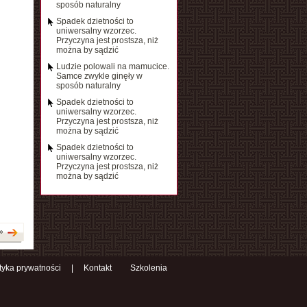
sposób naturalny
Spadek dzietności to
uniwersalny wzorzec.
Przyczyna jest prostsza, niż
można by sądzić
Ludzie polowali na mamucice.
Samce zwykle ginęły w
sposób naturalny
Spadek dzietności to
uniwersalny wzorzec.
Przyczyna jest prostsza, niż
można by sądzić
Spadek dzietności to
uniwersalny wzorzec.
Przyczyna jest prostsza, niż
można by sądzić
»
ityka prywatności
|
Kontakt
Szkolenia