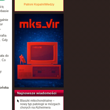
Patroni KopalniWiedzy
szą
mbasie
galnie
or
a
.
rafia
m. Gdy
ała do
. Co
By
ońska
Najnowsze wiadomości
Blaszki mitochondrialne –
nowy typ patologii w mózgach
chorych na Alzheimera