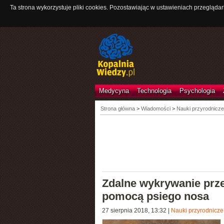
Ta strona wykorzystuje pliki cookies. Pozostawiając w ustawieniach przeglądar
Medycyna
Technologia
Psychologia
Strona główna
>
Wiadomości
>
Nauki przyrodnicze
Zdalne wykrywanie prze
pomocą psiego nosa
27 sierpnia 2018, 13:32
|
Nauki przyrodnicze