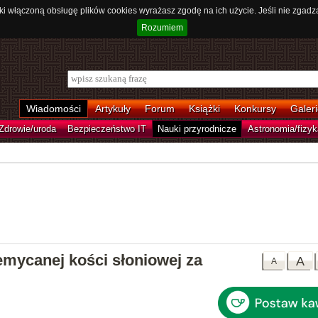
ki włączoną obsługę plików cookies wyrażasz zgodę na ich użycie. Jeśli nie zgadz
Rozumiem
Wiadomości
Artykuły
Forum
Książki
Konkursy
Galeri
Zdrowie/uroda
Bezpieczeństwo IT
Nauki przyrodnicze
Astronomia/fizyk
mycanej kości słoniowej za
A
A