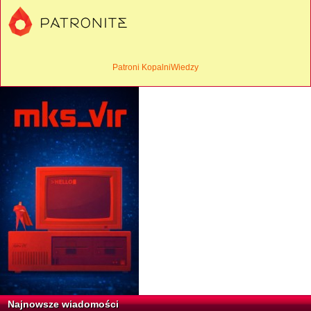
Patroni KopalniWiedzy
Najnowsze wiadomości