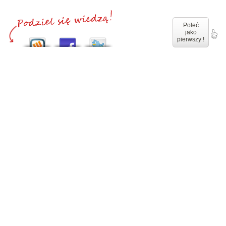
Poleć
jako
pierwszy !