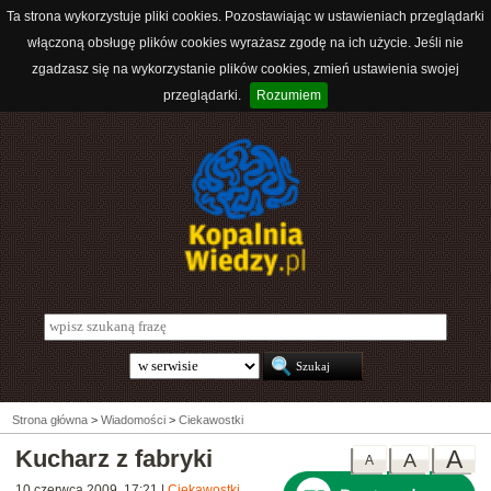
Ta strona wykorzystuje pliki cookies. Pozostawiając w ustawieniach przeglądarki
włączoną obsługę plików cookies wyrażasz zgodę na ich użycie. Jeśli nie
zgadzasz się na wykorzystanie plików cookies, zmień ustawienia swojej
przeglądarki.
Rozumiem
Strona główna
>
Wiadomości
>
Ciekawostki
Kucharz z fabryki
A
A
A
10 czerwca 2009, 17:21
|
Ciekawostki