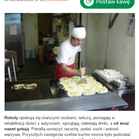
Roboty
opiekują się starszymi osobami, tańczą, pomagają w
rehabilitacji dzieci z autyzmem, sprzątają, nalewają drinki, a
od teraz
nawet gotują
. Potrafią usmażyć racuchy, podać sushi i pokroić
warzywa. Przyszłych zastępców szefów kuchni można było podziwiać