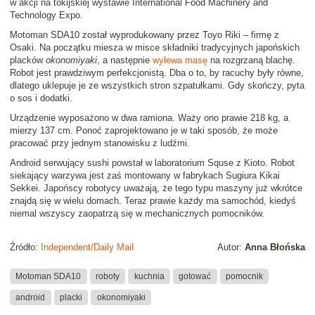
w akcji na tokijskiej wystawie International Food Machinery and
Technology Expo.
Motoman SDA10 został wyprodukowany przez Toyo Riki – firmę z
Osaki. Na początku miesza w misce składniki tradycyjnych japońskich
placków
okonomiyaki
, a następnie
wylewa masę
na rozgrzaną blachę.
Robot jest prawdziwym perfekcjonistą. Dba o to, by racuchy były równe,
dlatego uklepuje je ze wszystkich stron szpatułkami. Gdy skończy, pyta
o sos i dodatki.
Urządzenie wyposażono w dwa ramiona. Waży ono prawie 218 kg, a
mierzy 137 cm. Ponoć zaprojektowano je w taki sposób, że może
pracować przy jednym stanowisku z ludźmi.
Android serwujący sushi powstał w laboratorium Squse z Kioto. Robot
siekający warzywa jest zaś montowany w fabrykach Sugiura Kikai
Sekkei. Japońscy robotycy uważają, że tego typu maszyny już wkrótce
znajdą się w wielu domach. Teraz prawie każdy ma samochód, kiedyś
niemal wszyscy zaopatrzą się w mechanicznych pomocników.
Źródło:
Independent/Daily Mail
Autor:
Anna Błońska
Motoman SDA10
roboty
kuchnia
gotować
pomocnik
android
placki
okonomiyaki