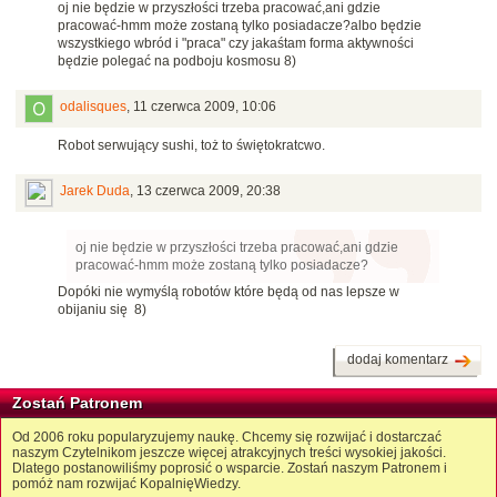
oj nie będzie w przyszłości trzeba pracować,ani gdzie
pracować-hmm może zostaną tylko posiadacze?albo będzie
wszystkiego wbród i "praca" czy jakaśtam forma aktywności
będzie polegać na podboju kosmosu 8)
odalisques
,
11 czerwca 2009, 10:06
Robot serwujący sushi, toż to świętokratcwo.
Jarek Duda
,
13 czerwca 2009, 20:38
oj nie będzie w przyszłości trzeba pracować,ani gdzie
pracować-hmm może zostaną tylko posiadacze?
Dopóki nie wymyślą robotów które będą od nas lepsze w
obijaniu się 8)
dodaj komentarz
Zostań Patronem
Od 2006 roku popularyzujemy naukę. Chcemy się rozwijać i dostarczać
naszym Czytelnikom jeszcze więcej atrakcyjnych treści wysokiej jakości.
Dlatego postanowiliśmy poprosić o wsparcie. Zostań naszym Patronem i
pomóż nam rozwijać KopalnięWiedzy.