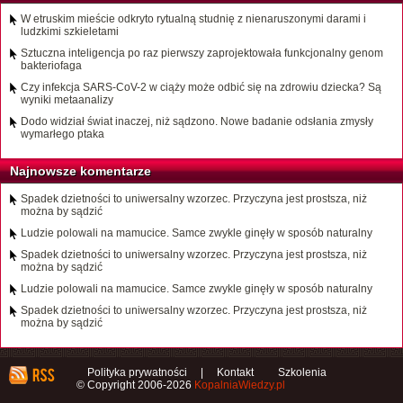
W etruskim mieście odkryto rytualną studnię z nienaruszonymi darami i
ludzkimi szkieletami
Sztuczna inteligencja po raz pierwszy zaprojektowała funkcjonalny genom
bakteriofaga
Czy infekcja SARS-CoV-2 w ciąży może odbić się na zdrowiu dziecka? Są
wyniki metaanalizy
Dodo widział świat inaczej, niż sądzono. Nowe badanie odsłania zmysły
wymarłego ptaka
Najnowsze komentarze
Spadek dzietności to uniwersalny wzorzec. Przyczyna jest prostsza, niż
można by sądzić
Ludzie polowali na mamucice. Samce zwykle ginęły w sposób naturalny
Spadek dzietności to uniwersalny wzorzec. Przyczyna jest prostsza, niż
można by sądzić
Ludzie polowali na mamucice. Samce zwykle ginęły w sposób naturalny
Spadek dzietności to uniwersalny wzorzec. Przyczyna jest prostsza, niż
można by sądzić
Polityka prywatności
|
Kontakt
Szkolenia
© Copyright 2006-2026
KopalniaWiedzy.pl