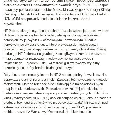
prace nad
stworzeniem terapii ograniczającej niepełnosprawność i
cierpienie dzieci z nerwiakowłókniowatością typu 2
(NF-2). Zespół
pracujący pod kierunkiem doktor Marka Marwackiego z Katedry i Kliniki
Onkologii, Hematologii Dziecięcej, Transplantologii Klinicznej i Pediatrii
UCK WUM przeprowadzi badania kliniczne leczenia dzieci
kryzotynibem.
NF-2 to rzadka genetyczna choroba, która pierwotnie jest nowotworem.
U dzieci pojawia się bardzo rzadko, ale jej skutki są cięższe niż u
dorosłych. W jej wyniku w ośrodkowym i obwodowym układzie
nerwowym pojawiają się guzy, które prowadzą do niedowładów i
porażeń. Guzy naciskają bowiem na mózg i nerwy obwodowe. Osoby
dotknięte NF-2 cierpią na głuchotę z dolegliwymi szumami w uszach,
mają zaburzenia równowagi, niedowłady nerwu twarzowego i
trójdzielnego. Pojawieniu się i wzrostowi guzów towarzyszy silny
przewlekły ból, który bardzo trudno jest leczyć.
Dotychczasowe metody leczenia NF-2 nie dają dobrych wyników. Nie
sprawdza się ani chirurgia, ani leki. Zawodzą też nowoczesne metody
radioterapii. Dlatego też specjaliści skupiają się na onkologicznych
terapiach ukierunkowanych. Prowadzone wcześniej przedkliniczne
badania eksperymentalne z wykorzystaniem selektywnych inhibitorów
kinazy tyrozynowej ALK (RTK) dały obiecujące wyniki. Jako, że żaden z
producentów tego typu leków nie przeprowadził badań klinicznych pod
kątem wykorzystania ich u dzieci cierpiących na NF-2, postanowili
zrobić to uczeni z Warszawy. Opracowali protokół leczenie