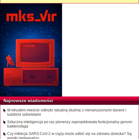
Najnowsze wiadomości
W etruskim mieście odkryto rytualną studnię z nienaruszonymi darami i
ludzkimi szkieletami
Sztuczna inteligencja po raz pierwszy zaprojektowała funkcjonalny genom
bakteriofaga
Czy infekcja SARS-CoV-2 w ciąży może odbić się na zdrowiu dziecka? Są
wyniki metaanalizy