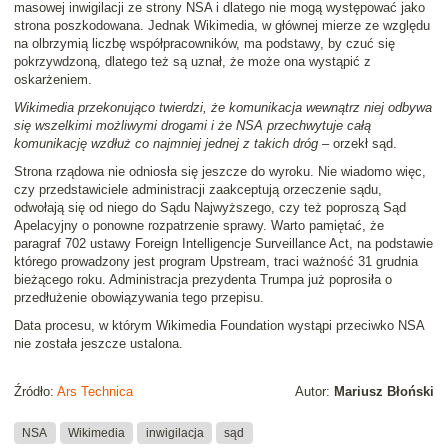
masowej inwigilacji ze strony NSA i dlatego nie mogą występować jako
strona poszkodowana. Jednak Wikimedia, w głównej mierze ze względu
na olbrzymią liczbę współpracowników, ma podstawy, by czuć się
pokrzywdzoną, dlatego też są uznał, że może ona wystąpić z
oskarżeniem.
Wikimedia przekonująco twierdzi, że komunikacja wewnątrz niej odbywa
się wszelkimi możliwymi drogami i że NSA przechwytuje całą
komunikację wzdłuż co najmniej jednej z takich dróg
– orzekł sąd.
Strona rządowa nie odniosła się jeszcze do wyroku. Nie wiadomo więc,
czy przedstawiciele administracji zaakceptują orzeczenie sądu,
odwołają się od niego do Sądu Najwyższego, czy też poproszą Sąd
Apelacyjny o ponowne rozpatrzenie sprawy. Warto pamiętać, że
paragraf 702 ustawy Foreign Intelligencje Surveillance Act, na podstawie
którego prowadzony jest program Upstream, traci ważność 31 grudnia
bieżącego roku. Administracja prezydenta Trumpa już poprosiła o
przedłużenie obowiązywania tego przepisu.
Data procesu, w którym Wikimedia Foundation wystąpi przeciwko NSA
nie została jeszcze ustalona.
Źródło:
Ars Technica
Autor:
Mariusz Błoński
NSA
Wikimedia
inwigilacja
sąd