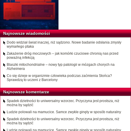
Najnowsze wiadomości
Dodo widział świat inaczej, niż sądzono. Nowe badanie odsłania zmysły
wymarłego ptaka
Zakażenie dróg moczowych – jak komórki czuciowe chronią nas przed
poważną infekcją
Blaszki mitochondrialne – nowy typ patologii w mózgach chorych na
Alzheimera
Co się dzieje w organizmie człowieka podczas zaćmienia Słońca?
Sprawdzą to uczeni z Barcelony
Najnowsze komentarze
Spadek dzietności to uniwersalny wzorzec. Przyczyna jest prostsza, niż
można by sądzić
Ludzie polowali na mamucice. Samce zwykle ginęły w sposób naturalny
Spadek dzietności to uniwersalny wzorzec. Przyczyna jest prostsza, niż
można by sądzić
Ludzie polowali na mamucice. Samce zwykle ginęły w sposób naturalny