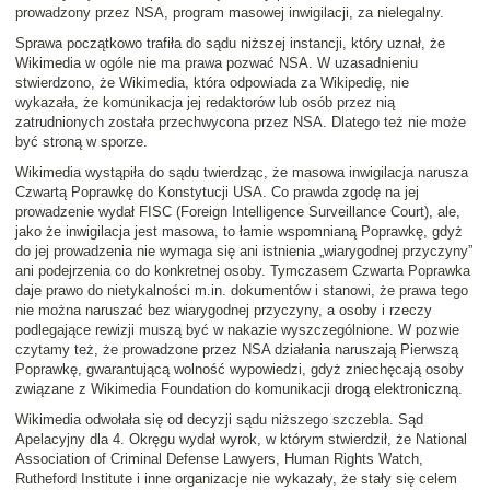
prowadzony przez NSA, program masowej inwigilacji, za nielegalny.
Sprawa początkowo trafiła do sądu niższej instancji, który uznał, że
Wikimedia w ogóle nie ma prawa pozwać NSA. W uzasadnieniu
stwierdzono, że Wikimedia, która odpowiada za Wikipedię, nie
wykazała, że komunikacja jej redaktorów lub osób przez nią
zatrudnionych została przechwycona przez NSA. Dlatego też nie może
być stroną w sporze.
Wikimedia wystąpiła do sądu twierdząc, że masowa inwigilacja narusza
Czwartą Poprawkę do Konstytucji USA. Co prawda zgodę na jej
prowadzenie wydał FISC (Foreign Intelligence Surveillance Court), ale,
jako że inwigilacja jest masowa, to łamie wspomnianą Poprawkę, gdyż
do jej prowadzenia nie wymaga się ani istnienia „wiarygodnej przyczyny”
ani podejrzenia co do konkretnej osoby. Tymczasem Czwarta Poprawka
daje prawo do nietykalności m.in. dokumentów i stanowi, że prawa tego
nie można naruszać bez wiarygodnej przyczyny, a osoby i rzeczy
podlegające rewizji muszą być w nakazie wyszczególnione. W pozwie
czytamy też, że prowadzone przez NSA działania naruszają Pierwszą
Poprawkę, gwarantującą wolność wypowiedzi, gdyż zniechęcają osoby
związane z Wikimedia Foundation do komunikacji drogą elektroniczną.
Wikimedia odwołała się od decyzji sądu niższego szczebla. Sąd
Apelacyjny dla 4. Okręgu wydał wyrok, w którym stwierdził, że National
Association of Criminal Defense Lawyers, Human Rights Watch,
Rutheford Institute i inne organizacje nie wykazały, że stały się celem