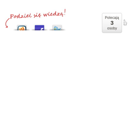
Polecają
3
osoby