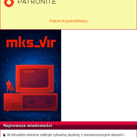
Patroni KopalniWiedzy
Najnowsze wiadomości
W etruskim mieście odkryto rytualną studnię z nienaruszonymi darami i