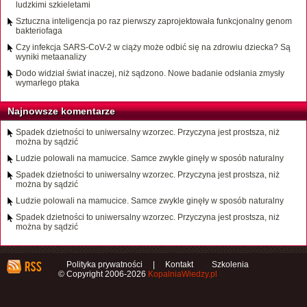
ludzkimi szkieletami
Sztuczna inteligencja po raz pierwszy zaprojektowała funkcjonalny genom
bakteriofaga
Czy infekcja SARS-CoV-2 w ciąży może odbić się na zdrowiu dziecka? Są
wyniki metaanalizy
Dodo widział świat inaczej, niż sądzono. Nowe badanie odsłania zmysły
wymarłego ptaka
Najnowsze komentarze
Spadek dzietności to uniwersalny wzorzec. Przyczyna jest prostsza, niż
można by sądzić
Ludzie polowali na mamucice. Samce zwykle ginęły w sposób naturalny
Spadek dzietności to uniwersalny wzorzec. Przyczyna jest prostsza, niż
można by sądzić
Ludzie polowali na mamucice. Samce zwykle ginęły w sposób naturalny
Spadek dzietności to uniwersalny wzorzec. Przyczyna jest prostsza, niż
można by sądzić
Polityka prywatności
|
Kontakt
Szkolenia
© Copyright 2006-2026
KopalniaWiedzy.pl