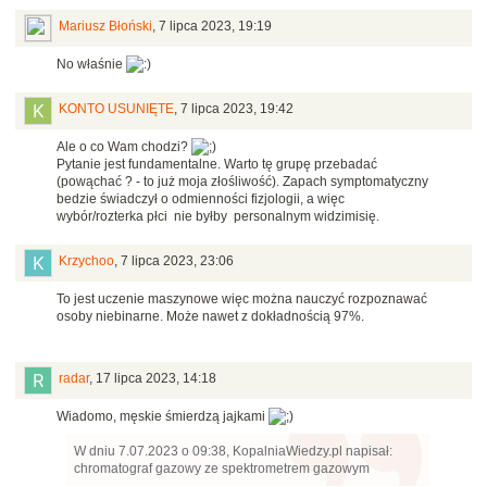
Mariusz Błoński
,
7 lipca 2023, 19:19
No właśnie
KONTO USUNIĘTE
,
7 lipca 2023, 19:42
Ale o co Wam chodzi?
Pytanie jest fundamentalne. Warto tę grupę przebadać
(powąchać ? - to już moja złośliwość). Zapach symptomatyczny
bedzie świadczył o odmienności fizjologii, a więc
wybór/rozterka płci nie byłby personalnym widzimisię.
Krzychoo
,
7 lipca 2023, 23:06
To jest uczenie maszynowe więc można nauczyć rozpoznawać
osoby niebinarne. Może nawet z dokładnością 97%.
radar
,
17 lipca 2023, 14:18
Wiadomo, męskie śmierdzą jajkami
W dniu 7.07.2023 o 09:38, KopalniaWiedzy.pl napisał:
chromatograf gazowy ze spektrometrem gazowym