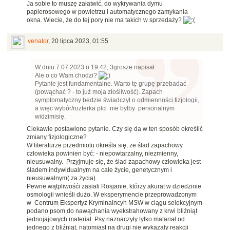
Ja sobie to muszę załatwić, do wykrywania dymu
papierosowego w powietrzu i automatycznego zamykania
okna. Wiecie, że do tej pory nie ma takich w sprzedaży?
venator
,
20 lipca 2023, 01:55
W dniu 7.07.2023 o 19:42, 3grosze napisał:
Ale o co Wam chodzi?
Pytanie jest fundamentalne. Warto tę grupę przebadać
(powąchać ? - to już moja złośliwość). Zapach
symptomatyczny bedzie świadczył o odmienności fizjologii,
a więc wybór/rozterka płci nie byłby personalnym
widzimisię.
Ciekawie postawione pytanie. Czy się da w ten sposób określić
zmiany fizjologiczne?
W literaturze przedmiotu określa się, że ślad zapachowy
człowieka powinien być: - niepowtarzalny, niezmienny,
nieusuwalny. Przyjmuje się, że ślad zapachowy człowieka jest
śladem indywidualnym na całe życie, genetycznym i
nieusuwalnym( za życia).
Pewne wątpliwośći zasiali Rosjanie, którzy akurat w dziedzinie
osmologii wnieśli dużo. W eksperymencie przeprowadzonym
w Centrum Ekspertyz Kryminalncyh MSW w ciągu selekcyjnym
podano psom do nawąchania wyekstrahowany z krwi bliźniąt
jednojajowych materiał. Psy naznaczyły tylko matariał od
jednego z bliźniąt, natomiast na drugi nie wykazaly reakcji