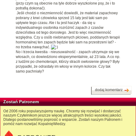
(przy czym są obecnie na tyle dobrze wyszkolone psy, że i to
potrafią dokonać).
Jeśli chodzi o niezmienność dowiedli, że materiał zapachowy
pobrany z krwi człowieka sprzed 15 laty jest taki sam po
upływie tego czasu. Ale i tu jest haczyk - da się u
indywidualnego osobnika rozróżnić zapach z czasów
dzieciństwa od tego dorosłego. Jest to więc niezmienność
względna. Czy u osób niebinarnych płciowo, poddanych terapii
hormonalnej ten zapach będzie taki sam na przestrzeni lat? -
no trzeba nawąchać.
No i trzecia kwestia - nieusuwalność - zapach utrzymuje się we
włosach, co dowiedziono eksperymentalnie, aż 23 lata. A co np.
z ludźmi po chemoterapii, którzy stracili owłosienie głowy? Były
przypadki, że odrastały im włosy w innym kolorze. Czy tak
samo pachniały?
dodaj komentarz
Zostań Patronem
Od 2006 roku popularyzujemy naukę. Chcemy się rozwijać i dostarczać
naszym Czytelnikom jeszcze więcej atrakcyjnych treści wysokiej jakości.
Dlatego postanowiliśmy poprosić o wsparcie. Zostań naszym Patronem i
pomóż nam rozwijać KopalnięWiedzy.