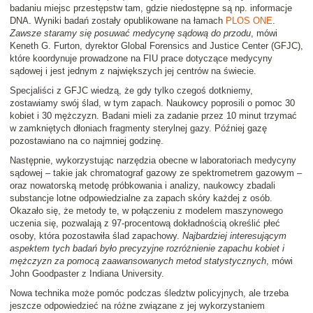
badaniu miejsc przestępstw tam, gdzie niedostępne są np. informacje
DNA. Wyniki badań zostały opublikowane na łamach
PLOS ONE
.
Zawsze staramy się posuwać medycynę sądową do przodu
, mówi
Keneth G. Furton, dyrektor Global Forensics and Justice Center (GFJC),
które koordynuje prowadzone na FIU prace dotyczące medycyny
sądowej i jest jednym z największych jej centrów na świecie.
Specjaliści z GFJC wiedzą, że gdy tylko czegoś dotkniemy,
zostawiamy swój ślad, w tym zapach. Naukowcy poprosili o pomoc 30
kobiet i 30 mężczyzn. Badani mieli za zadanie przez 10 minut trzymać
w zamkniętych dłoniach fragmenty sterylnej gazy. Później gazę
pozostawiano na co najmniej godzinę.
Następnie, wykorzystując narzędzia obecne w laboratoriach medycyny
sądowej – takie jak chromatograf gazowy ze spektrometrem gazowym –
oraz nowatorską metodę próbkowania i analizy, naukowcy zbadali
substancje lotne odpowiedzialne za zapach skóry każdej z osób.
Okazało się, że metody te, w połączeniu z modelem maszynowego
uczenia się, pozwalają z 97-procentową dokładnością określić płeć
osoby, która pozostawiła ślad zapachowy.
Najbardziej interesującym
aspektem tych badań było precyzyjne rozróżnienie zapachu kobiet i
mężczyzn za pomocą zaawansowanych metod statystycznych
, mówi
John Goodpaster z Indiana University.
Nowa technika może pomóc podczas śledztw policyjnych, ale trzeba
jeszcze odpowiedzieć na różne związane z jej wykorzystaniem