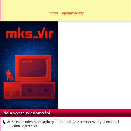
Patroni KopalniWiedzy
Najnowsze wiadomości
W etruskim mieście odkryto rytualną studnię z nienaruszonymi darami i
ludzkimi szkieletami