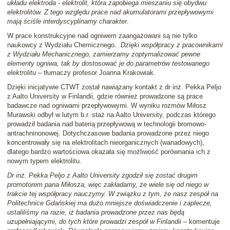
układu elektroda - elektrolit, która zapobiega mieszaniu się obydwu
elektrolitów. Z tego względu prace nad akumulatorami przepływowymi
mają ściśle interdyscyplinarny charakter
.
W prace konstrukcyjne nad ogniwem zaangażowani są nie tylko
naukowcy z Wydziału Chemicznego.
Dzięki współpracy z pracownikami
z Wydziału Mechanicznego, zamierzamy zoptymalizować pewne
elementy ogniwa, tak by dostosować je do parametrów testowanego
elektrolitu
– tłumaczy profesor Joanna Krakowiak.
Dzięki inicjatywie CTWT został nawiązany kontakt z dr inż. Pekka Peljo
z Aalto University w Finlandii, gdzie również prowadzone są prace
badawcze nad ogniwami przepływowymi. W wyniku rozmów Miłosz
Murawski odbył w lutym b.r. staż na Aalto University, podczas którego
prowadził badania nad baterią przepływową w technologii bromowo-
antrachninonowej. Dotychczasowe badania prowadzone przez niego
koncentrowały się na elektrolitach nieorganicznych (wanadowych),
dlatego bardzo wartościowa okazała się możliwość porównania ich z
nowym typem elektrolitu.
Dr inż. Pekka Peljo z Aalto University zgodził się zostać drugim
promotorem pana Miłosza, więc zakładamy, że wiele się od niego w
trakcie tej współpracy nauczymy. W związku z tym, że nasz zespół na
Politechnice Gdańskiej ma dużo mniejsze doświadczenie i zaplecze,
ustaliliśmy na razie, iż badania prowadzone przez nas będą
uzupełniającymi, do tych które prowadzi zespół w Finlandii
– komentuje