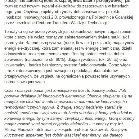
pracuje nad
autorską konstrukcją ogniwa baterii przepływowej
, jak
również nad nowymi typami elektrolitów do zastosowania w bateriach
tego typu. Obydwa projekty otrzymały dofinansowanie z projektu
Inkubator Innowacyjności 2.0, prowadzonego na Politechnice Gdańskiej
przez uczelniane Centrum Transferu Wiedzy i Technologii.
Tematyka ogniw przepływowych jest stosunkowo nowym zagadnieniem,
które cieszy się wciąż rosnącym zainteresowaniem świata nauki jak i
przemysłu. Baterie przepływowe (redox flow cell) pełnią rolę magazynów
energii elektrycznej, która zamieniana jest w energię chemiczną, dzięki
odpowiednim reakcjom chemicznym. Ten typ baterii cechuje dobra
sprawność (na poziomie ok. 80%), długa żywotność (ok. 20 lat) oraz
uniwersalny i bardzo bezpieczny system funkcjonowania. Coraz więcej
firm zainteresowanych jest rozwojem i produkcją akumulatorów
przepływowych, ze względu na ograniczenia powszechnie używanych
baterii litowo-jonowych.
Celem naszych badań jest zmniejszenie kosztu budowy baterii i/lub
poprawa działania jej kluczowych elementów. Obecnie skupiamy się na
modyfikacji elektrod w celu usprawnienia parametrów kinetycznych i
termodynamicznych ogniwa. Z drugiej strony będziemy starali się
znaleźć sposób na zwiększenie stężenia substancji biorących udział w
konwersji energii, by tym samym zwiększyć ilość energii, którą możemy
magazynować w tej samej objętości elektrolitu
– tłumaczy mgr inż.
Miłosz Murawski, doktorant z zespołu profesor Krakowiak.
Kolejnym
kluczowym aspektem jest dobór właściwej membrany, dla danego