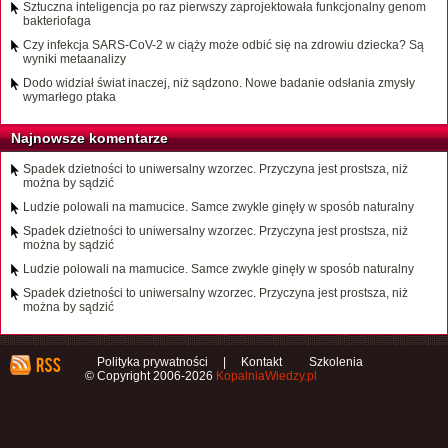
Sztuczna inteligencja po raz pierwszy zaprojektowała funkcjonalny genom
bakteriofaga
Czy infekcja SARS-CoV-2 w ciąży może odbić się na zdrowiu dziecka? Są
wyniki metaanalizy
Dodo widział świat inaczej, niż sądzono. Nowe badanie odsłania zmysły
wymarłego ptaka
Najnowsze komentarze
Spadek dzietności to uniwersalny wzorzec. Przyczyna jest prostsza, niż
można by sądzić
Ludzie polowali na mamucice. Samce zwykle ginęły w sposób naturalny
Spadek dzietności to uniwersalny wzorzec. Przyczyna jest prostsza, niż
można by sądzić
Ludzie polowali na mamucice. Samce zwykle ginęły w sposób naturalny
Spadek dzietności to uniwersalny wzorzec. Przyczyna jest prostsza, niż
można by sądzić
Polityka prywatności
|
Kontakt
Szkolenia
© Copyright 2006-2026
KopalniaWiedzy.pl