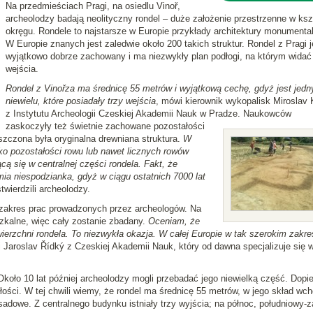
Na przedmieściach Pragi, na osiedlu Vinoř,
archeolodzy badają neolityczny rondel – duże założenie przestrzenne w ksz
okręgu. Rondele to najstarsze w Europie przykłady architektury monumental
W Europie znanych jest zaledwie około 200 takich struktur. Rondel z Pragi j
wyjątkowo dobrze zachowany i ma niezwykły plan podłogi, na którym widać 
wejścia.
Rondel z Vinořza ma średnicę 55 metrów i wyjątkową cechę, gdyż jest jed
niewielu, które posiadały trzy wejścia
, mówi kierownik wykopalisk Miroslav 
z Instytutu Archeologii Czeskiej Akademii Nauk w Pradze. Naukowców
zaskoczyły też świetnie zachowane pozostałości
zczona była oryginalna drewniana struktura.
W
ko pozostałości rowu lub nawet licznych rowów
cą się w centralnej części rondela. Fakt, że
ymia niespodzianka, gdyż w ciągu ostatnich 7000 lat
stwierdzili archeolodzy.
 i zakres prac prowadzonych przez archeologów. Na
zkalne, więc cały zostanie zbadany.
Oceniam, że
rzchni rondela. To niezwykła okazja. W całej Europie w tak szerokim zakre
 Jaroslav Řídký z Czeskiej Akademii Nauk, który od dawna specjalizuje się 
 Około 10 lat później archeolodzy mogli przebadać jego niewielką część. Dopie
łości. W tej chwili wiemy, że rondel ma średnicę 55 metrów, w jego skład wch
lisadowe. Z centralnego budynku istniały trzy wyjścia; na północ, południowy-