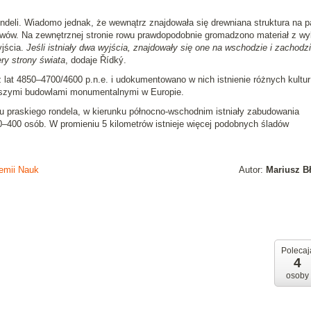
rondeli. Wiadomo jednak, że wewnątrz znajdowała się drewniana struktura na p
owów. Na zewnętrznej stronie rowu prawdopodobnie gromadzono materiał z wy
yjścia.
Jeśli istniały dwa wyjścia, znajdowały się one na wschodzie i zachodzi
ery strony świata
, dodaje Řídký.
lat 4850–4700/4600 p.n.e. i udokumentowano w nich istnienie różnych kultur
rszymi budowlami monumentalnymi w Europie.
u praskiego rondela, w kierunku północno-wschodnim istniały zabudowania
–400 osób. W promieniu 5 kilometrów istnieje więcej podobnych śladów
demii Nauk
Autor:
Mariusz B
Polecaj
4
osoby