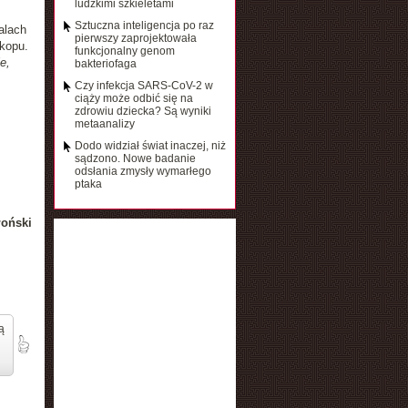
ludzkimi szkieletami
Sztuczna inteligencja po raz
alach
pierwszy zaprojektowała
kopu.
funkcjonalny genom
e,
bakteriofaga
Czy infekcja SARS-CoV-2 w
ciąży może odbić się na
zdrowiu dziecka? Są wyniki
metaanalizy
Dodo widział świat inaczej, niż
sądzono. Nowe badanie
odsłania zmysły wymarłego
ptaka
łoński
ą