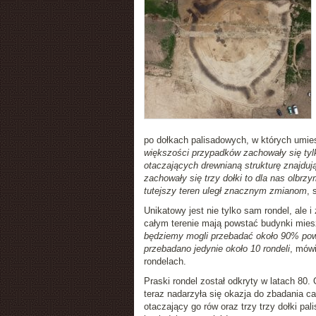
po dołkach palisadowych, w których umies
większości przypadków zachowały się tyl
otaczających drewnianą strukturę znajdują
zachowały się trzy dołki to dla nas olbrz
tutejszy teren uległ znacznym zmianom
, 
Unikatowy jest nie tylko sam rondel, ale
całym terenie mają powstać budynki mies
będziemy mogli przebadać około 90% powie
przebadano jedynie około 10 rondeli
, mówi
rondelach.
Praski rondel został odkryty w latach 80.
teraz nadarzyła się okazja do zbadania ca
otaczający go rów oraz trzy trzy dołki pa