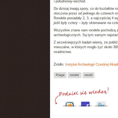
i południowy-wschód.
Do dzisiaj trwają spory, co do kształtów 
otoczona przez od jednego do czterech r
Rondele posiadały 2, 3, a najczęściej 4 w
jeśli były cztery – były skierowane na czt
Wszystkie znane nam rondele pochodzą z 
archeologicznych. Są tym samym najsta
Z wcześniejszych badań wiemy, że pobliż
mieszalne, w których mogło żyć około 300
osadnictwa.
Źródło:
Instytut Archeologii Czeskiej Aka
Praga
rondel
neolit