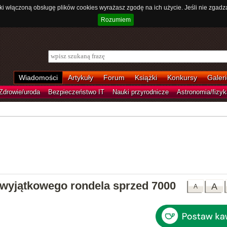
ki włączoną obsługę plików cookies wyrażasz zgodę na ich użycie. Jeśli nie zgadz
Rozumiem
Wiadomości
Artykuły
Forum
Książki
Konkursy
Galeri
Zdrowie/uroda
Bezpieczeństwo IT
Nauki przyrodnicze
Astronomia/fizyk
 wyjątkowego rondela sprzed 7000
A
A