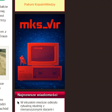
Patroni KopalniWiedzy
tałcie
nej.
est
trzy
nym z
Kraus
sie
w
Najnowsze wiadomości
ro
W etruskim mieście odkryto
odzi
rytualną studnię z
zachód
nienaruszonymi darami i