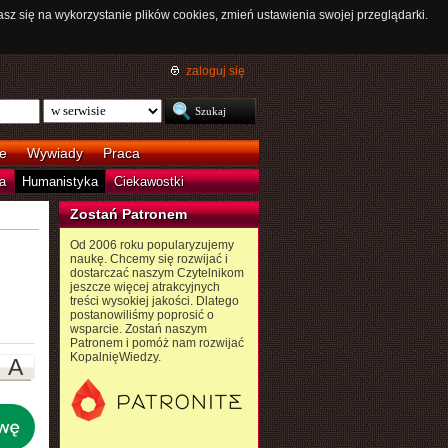
asz się na wykorzystanie plików cookies, zmień ustawienia swojej przeglądarki.
zaloguj się
e
Wywiady
Praca
a
Humanistyka
Ciekawostki
Zostań Patronem
Od 2006 roku popularyzujemy
naukę. Chcemy się rozwijać i
dostarczać naszym Czytelnikom
jeszcze więcej atrakcyjnych
treści wysokiej jakości. Dlatego
postanowiliśmy poprosić o
wsparcie. Zostań naszym
Patronem i pomóż nam rozwijać
KopalnięWiedzy.
A