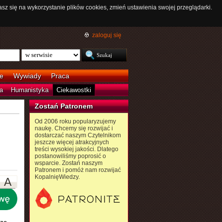
asz się na wykorzystanie plików cookies, zmień ustawienia swojej przeglądarki.
zaloguj się
e
Wywiady
Praca
a
Humanistyka
Ciekawostki
Zostań Patronem
Od 2006 roku popularyzujemy
naukę. Chcemy się rozwijać i
dostarczać naszym Czytelnikom
jeszcze więcej atrakcyjnych
treści wysokiej jakości. Dlatego
postanowiliśmy poprosić o
wsparcie. Zostań naszym
Patronem i pomóż nam rozwijać
KopalnięWiedzy.
A