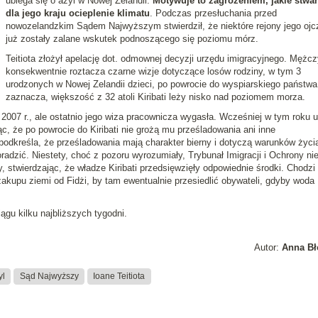
ubiega się o azyl w Nowej Zelandii.
Motywuje to zagrożeniem, jakie stwa
dla jego kraju ocieplenie klimatu
. Podczas przesłuchania przed
nowozelandzkim Sądem Najwyższym stwierdził, że niektóre rejony jego oj
już zostały zalane wskutek podnoszącego się poziomu mórz.
Teitiota złożył apelację dot. odmownej decyzji urzędu imigracyjnego. Mężc
konsekwentnie roztacza czarne wizje dotyczące losów rodziny, w tym 3
urodzonych w Nowej Zelandii dzieci, po powrocie do wyspiarskiego państwa
zaznacza, większość z 32 atoli Kiribati leży nisko nad poziomem morza.
007 r., ale ostatnio jego wiza pracownicza wygasła. Wcześniej w tym roku 
c, że po powrocie do Kiribati nie grożą mu prześladowania ani inne
odkreśla, że prześladowania mają charakter bierny i dotyczą warunków życia
oradzić. Niestety, choć z pozoru wyrozumiały, Trybunał Imigracji i Ochrony ni
y, stwierdzając, że władze Kiribati przedsięwzięły odpowiednie środki. Chodzi
akupu ziemi od Fidżi, by tam ewentualnie przesiedlić obywateli, gdyby woda
gu kilku najbliższych tygodni.
Autor:
Anna Bł
yl
Sąd Najwyższy
Ioane Teitiota