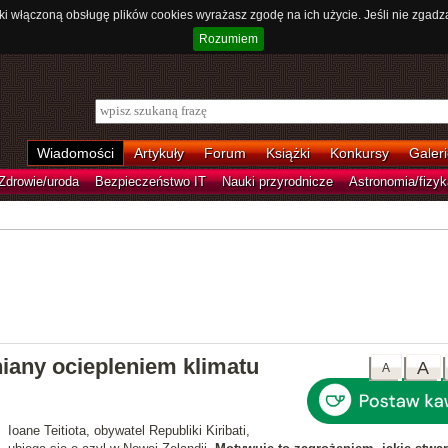
ki włączoną obsługę plików cookies wyrażasz zgodę na ich użycie. Jeśli nie zgadz
Rozumiem
Wiadomości
Artykuły
Forum
Książki
Konkursy
Galeri
Zdrowie/uroda
Bezpieczeństwo IT
Nauki przyrodnicze
Astronomia/fizyk
iany ociepleniem klimatu
A
A
Ioane Teitiota, obywatel Republiki Kiribati,