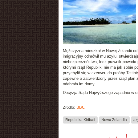
Mężczyzna mieszkał w Nowej Zelandii od 2
imigracyjny odmówił mu azylu, stwierdzają
niebezpieczeństwa, lecz prawnik powoda p
którymi rząd Republiki nie ma jak sobie p
przychylił się w czerwcu do prośby Teitiot
zapewne o zatwierdzony przez rząd plan z
odebrała im domy.
Decyzja Sądu Najwyższego zapadnie w cią
Źródło:
BBC
Republika Kiribati
Nowa Zelandia
az