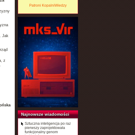
rza
Patroni KopalniWiedzy
czyzny
zyzna
. Jak
urząd
, z
e
ońska
Najnowsze wiadomości
Sztuczna inteligencja po raz
pierwszy zaprojektowała
funkcjonalny genom