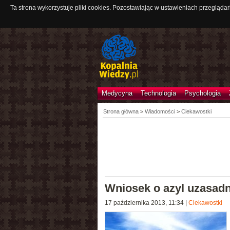
Ta strona wykorzystuje pliki cookies. Pozostawiając w ustawieniach przeglądar
Medycyna
Technologia
Psychologia
Strona główna
>
Wiadomości
>
Ciekawostki
Wniosek o azyl uzasadn
17 października 2013, 11:34
|
Ciekawostki