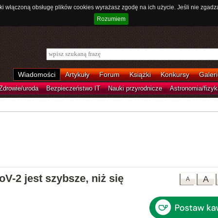
ki włączoną obsługę plików cookies wyrażasz zgodę na ich użycie. Jeśli nie zgadz
Rozumiem
Wiadomości
Artykuły
Forum
Książki
Konkursy
Galeri
Zdrowie/uroda
Bezpieczeństwo IT
Nauki przyrodnicze
Astronomia/fizyk
-2 jest szybsze, niż się
A
A