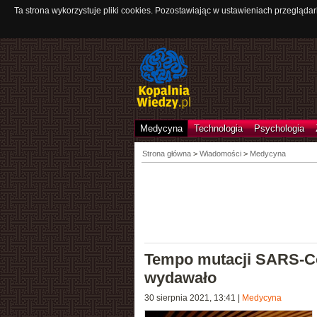
Ta strona wykorzystuje pliki cookies. Pozostawiając w ustawieniach przeglądar
Medycyna
Technologia
Psychologia
Strona główna
>
Wiadomości
>
Medycyna
Tempo mutacji SARS-CoV
wydawało
30 sierpnia 2021, 13:41
|
Medycyna