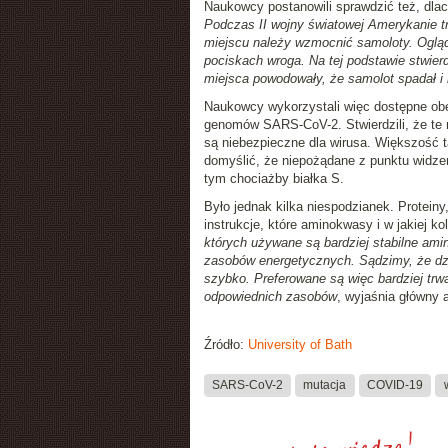
Naukowcy postanowili sprawdzić też, dlac
Podczas II wojny światowej Amerykanie tr
miejscu należy wzmocnić samoloty. Ogląda
pociskach wroga. Na tej podstawie stwierd
miejsca powodowały, że samolot spadał i 
Naukowcy wykorzystali więc dostępne obe
genomów SARS-CoV-2. Stwierdzili, że te 
są niebezpieczne dla wirusa. Większość t
domyślić, że niepożądane z punktu widzen
tym chociażby białka S.
Było jednak kilka niespodzianek. Protein
instrukcje, które aminokwasy i w jakiej ko
których używane są bardziej stabilne ami
zasobów energetycznych. Sądzimy, że dziej
szybko. Preferowane są więc bardziej trw
odpowiednich zasobów
, wyjaśnia główny a
Źródło:
University of Bath
SARS-CoV-2
mutacja
COVID-19