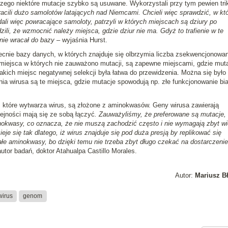
zego niektóre mutacje szybko są usuwane. Wykorzystali przy tym pewien tri
acili dużo samolotów latających nad Niemcami. Chcieli więc sprawdzić, w kt
li więc powracające samoloty, patrzyli w których miejscach są dziury po
zili, że wzmocnić należy miejsca, gdzie dziur nie ma. Gdyż to trafienie w te
nie wracał do bazy
– wyjaśnia Hurst.
cnie bazy danych, w których znajduje się olbrzymia liczba zsekwencjonowa
miejsca w których nie zauważono mutacji, są zapewne miejscami, gdzie mut
akich miejsc negatywnej selekcji była łatwa do przewidzenia. Można się było
ia wirusa są te miejsca, gdzie mutacje spowodują np. złe funkcjonowanie bia
y, które wytwarza wirus, są złożone z aminokwasów. Geny wirusa zawierają
lejności mają się ze sobą łączyć
. Zauważyliśmy, że preferowane są mutacje,
nokwasy, co oznacza, że nie muszą zachodzić często i nie wymagają zbyt wi
e się tak dlatego, iż wirus znajduje się pod duża presją by replikować się
ałe aminokwasy, bo dzięki temu nie trzeba zbyt długo czekać na dostarczenie
utor badań, doktor Atahualpa Castillo Morales.
Autor:
Mariusz B
wirus
genom