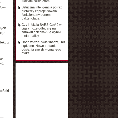
ludzkimi szkieletami
k.
órym
Sztuczna inteligencja po raz
pierwszy zaprojektowała
funkcjonalny genom
bakteriofaga
Czy infekcja SARS-CoV-2 w
nych
ciąży może odbić się na
zdrowiu dziecka? Są wyniki
acje
metaanalizy
łek, w
Dodo widział świat inaczej, niż
sądzono. Nowe badanie
odsłania zmysły wymarłego
ptaka
 w
elu
łoński