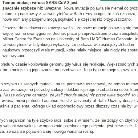
Tempo mutacji wirusa SARS-CoV-2 jest
znacznie szybsze niż uważano
. Nowa mutacja pojawia się niemal co tydz
informują naukowcy z Uniwersytetów w Bath i Edynburgu. To zaś oznacza,
nowe odmiany patogenu mogą pojawiać się częściej niż przypuszczano.
Jeszcze do niedawna naukowcy uważali, że nowe mutacje pojawiają się mn
więcej raz na dwa tygodnie. Jednak prace przeprowadzone przez specjalist
Milner Centre for Evolution na University of Bath i MRC Human Genomic Un
Uniwersytecie w Edynburgu wykazały, że podczas wcześniejszych badań
naukowcy przeoczyli wiele mutacji, które miały miejsce, ale nigdy nie zosta
wychwycone.
 błędu w czasie kopiowania genomu gdy wirus się replikuje. Większość tych 
które zmniejszają jego szanse na przetrwanie. Tego typu mutacje są szybko
ko szybko usuwanych mutacji i na tej podstawie oszacowali, że tempo mutow
 zaś wskazuje na potrzebę izolacji i dokładniejszego przebadania osób, któr
ą.
Nasze odkrycie oznacza, że jeśli choruje dłużej niż przez kilka tygodni, to 
 wirusa
, mówi profesor Laurence Hurst z University of Bath. Uczony dodaje, 
łaśnie u pacjenta, którego układ odpornościowy przez dłuższy czas nie był w 
ch organizm na tyle szybko radzi sobie z wirusem, że nie zdąży on zbytnio
 wariant wyewoluuje w organizmie pojedynczego pacjenta, jest niewielkie. J
cza, że szanse pojawienia się nowego wariantu rosną.