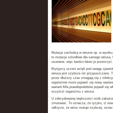
Mutacje zachodzą w wirusie np. w wyniku
to mutacje szkodliwe dla samego wirusa, 
usuwane, więc bardzo łatwo je przeoczyć.
Brytyjscy uczeni wzięli pod uwagę zjawis
wirusa jest szybsze niż przypuszczano. To
przez dłuższy czas zmagają się z infekcj
organizmie może pojawić się nowy wariant
wariant Alfa prawdopodobnie pojawił się w
oczyścić organizmu z wirusa.
U zdecydowanej większości osób zakażony
zmutować. To oznacza, że ryzyko, iż nowy
odkrycie, że wirus mutuje szybciej, ozna