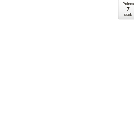
Poleca
7
osób