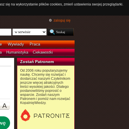
asz się na wykorzystanie plików cookies, zmień ustawienia swojej przeglądarki.
zaloguj się
e
Wywiady
Praca
a
Humanistyka
Ciekawostki
Zostań Patronem
Od 2006 roku popularyzujemy
naukę. Chcemy się rozwijać i
dostarczać naszym Czytelnikom
jeszcze więcej atrakcyjnych
treści wysokiej jakości. Dlatego
postanowiliśmy poprosić o
wsparcie. Zostań naszym
Patronem i pomóż nam rozwijać
KopalnięWiedzy.
A