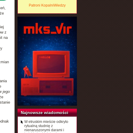
Patroni KopalniWiedzy
ień,
 że
iej
ów z
it na
ły
zmian
ania
e
w jego
że
stanie
Najnowsze wiadomości
ednak
W etruskim mieście odkryto
rytualną studnię z
nienaruszonymi darami i