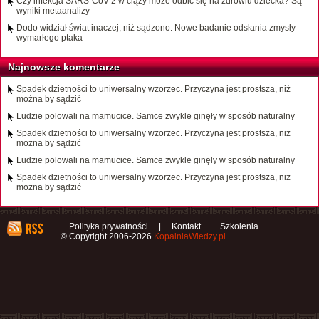
Czy infekcja SARS-CoV-2 w ciąży może odbić się na zdrowiu dziecka? Są
wyniki metaanalizy
Dodo widział świat inaczej, niż sądzono. Nowe badanie odsłania zmysły
wymarłego ptaka
Najnowsze komentarze
Spadek dzietności to uniwersalny wzorzec. Przyczyna jest prostsza, niż
można by sądzić
Ludzie polowali na mamucice. Samce zwykle ginęły w sposób naturalny
Spadek dzietności to uniwersalny wzorzec. Przyczyna jest prostsza, niż
można by sądzić
Ludzie polowali na mamucice. Samce zwykle ginęły w sposób naturalny
Spadek dzietności to uniwersalny wzorzec. Przyczyna jest prostsza, niż
można by sądzić
Polityka prywatności
|
Kontakt
Szkolenia
© Copyright 2006-2026
KopalniaWiedzy.pl