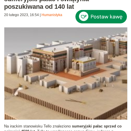
poszukiwana od 140 lat
20 lutego 2023, 16:54
|
Humanistyka
Na irackim stanowisku Tello znaleziono
sumeryjski pałac sprzed co