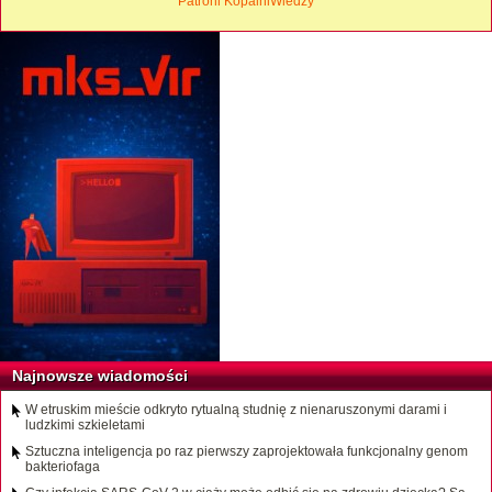
Patroni KopalniWiedzy
Najnowsze wiadomości
W etruskim mieście odkryto rytualną studnię z nienaruszonymi darami i
ludzkimi szkieletami
Sztuczna inteligencja po raz pierwszy zaprojektowała funkcjonalny genom
bakteriofaga