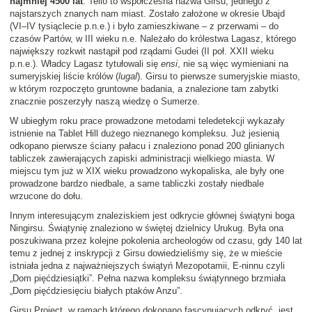
najmniej 4500 lat
. Tello to współczesna nazwa Girsu, jednego z
najstarszych znanych nam miast. Zostało założone w okresie Ubajd
(VI–IV tysiąclecie p.n.e.) i było zamieszkiwane – z przerwami – do
czasów Partów, w III wieku n.e. Należało do królestwa Lagasz, którego
największy rozkwit nastąpił pod rządami Gudei (II poł. XXII wieku
p.n.e.). Władcy Lagasz tytułowali się
ensi
, nie są więc wymieniani na
sumeryjskiej liście królów (
lugal
). Girsu to pierwsze sumeryjskie miasto,
w którym rozpoczęto gruntowne badania, a znalezione tam zabytki
znacznie poszerzyły naszą wiedzę o Sumerze.
W ubiegłym roku prace prowadzone metodami teledetekcji wykazały
istnienie na Tablet Hill dużego nieznanego kompleksu. Już jesienią
odkopano pierwsze ściany pałacu i znaleziono ponad 200 glinianych
tabliczek zawierających zapiski administracji wielkiego miasta. W
miejscu tym już w XIX wieku prowadzono wykopaliska, ale były one
prowadzone bardzo niedbale, a same tabliczki zostały niedbale
wrzucone do dołu.
Innym interesującym znaleziskiem jest odkrycie głównej świątyni boga
Ningirsu. Świątynię znaleziono w świętej dzielnicy Urukug. Była ona
poszukiwana przez kolejne pokolenia archeologów od czasu, gdy 140 lat
temu z jednej z inskrypcji z Girsu dowiedzieliśmy się, że w mieście
istniała jedna z najważniejszych świątyń Mezopotamii, E-ninnu czyli
„Dom pięćdziesiątki”. Pełna nazwa kompleksu świątynnego brzmiała
„Dom pięćdziesięciu białych ptaków Anzu”.
Girsu Project, w ramach którego dokonano fascynujących odkryć, jest