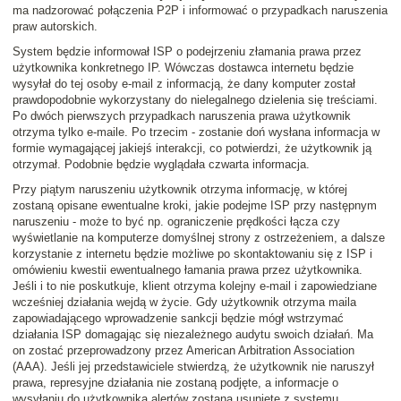
ma nadzorować połączenia P2P i informować o przypadkach naruszenia
praw autorskich.
System będzie informował ISP o podejrzeniu złamania prawa przez
użytkownika konkretnego IP. Wówczas dostawca internetu będzie
wysyłał do tej osoby e-mail z informacją, że dany komputer został
prawdopodobnie wykorzystany do nielegalnego dzielenia się treściami.
Po dwóch pierwszych przypadkach naruszenia prawa użytkownik
otrzyma tylko e-maile. Po trzecim - zostanie doń wysłana informacja w
formie wymagającej jakiejś interakcji, co potwierdzi, że użytkownik ją
otrzymał. Podobnie będzie wyglądała czwarta informacja.
Przy piątym naruszeniu użytkownik otrzyma informację, w której
zostaną opisane ewentualne kroki, jakie podejme ISP przy następnym
naruszeniu - może to być np. ograniczenie prędkości łącza czy
wyświetlanie na komputerze domyślnej strony z ostrzeżeniem, a dalsze
korzystanie z internetu będzie możliwe po skontaktowaniu się z ISP i
omówieniu kwestii ewentualnego łamania prawa przez użytkownika.
Jeśli i to nie poskutkuje, klient otrzyma kolejny e-mail i zapowiedziane
wcześniej działania wejdą w życie. Gdy użytkownik otrzyma maila
zapowiadającego wprowadzenie sankcji będzie mógł wstrzymać
działania ISP domagając się niezależnego audytu swoich działań. Ma
on zostać przeprowadzony przez American Arbitration Association
(AAA). Jeśli jej przedstawiciele stwierdzą, że użytkownik nie naruszył
prawa, represyjne działania nie zostaną podjęte, a informacje o
wysyłaniu do użytkownika alertów zostaną usunięte z systemu.