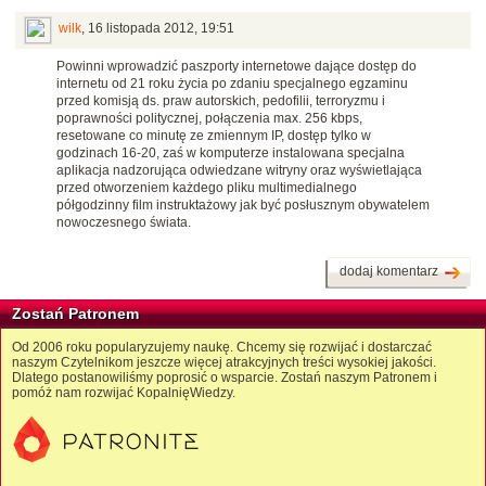
wilk
,
16 listopada 2012, 19:51
Powinni wprowadzić paszporty internetowe dające dostęp do
internetu od 21 roku życia po zdaniu specjalnego egzaminu
przed komisją ds. praw autorskich, pedofilii, terroryzmu i
poprawności politycznej, połączenia max. 256 kbps,
resetowane co minutę ze zmiennym IP, dostęp tylko w
godzinach 16-20, zaś w komputerze instalowana specjalna
aplikacja nadzorująca odwiedzane witryny oraz wyświetlająca
przed otworzeniem każdego pliku multimedialnego
półgodzinny film instruktażowy jak być posłusznym obywatelem
nowoczesnego świata.
dodaj komentarz
Zostań Patronem
Od 2006 roku popularyzujemy naukę. Chcemy się rozwijać i dostarczać
naszym Czytelnikom jeszcze więcej atrakcyjnych treści wysokiej jakości.
Dlatego postanowiliśmy poprosić o wsparcie. Zostań naszym Patronem i
pomóż nam rozwijać KopalnięWiedzy.