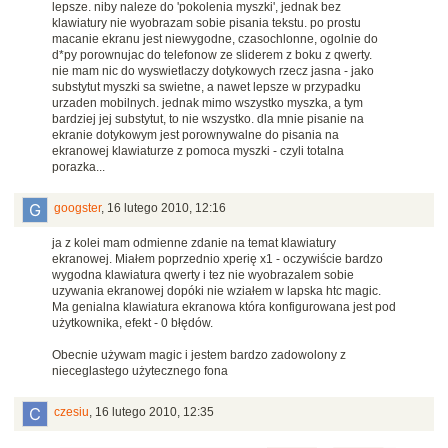
lepsze. niby naleze do 'pokolenia myszki', jednak bez
klawiatury nie wyobrazam sobie pisania tekstu. po prostu
macanie ekranu jest niewygodne, czasochlonne, ogolnie do
d*py porownujac do telefonow ze sliderem z boku z qwerty.
nie mam nic do wyswietlaczy dotykowych rzecz jasna - jako
substytut myszki sa swietne, a nawet lepsze w przypadku
urzaden mobilnych. jednak mimo wszystko myszka, a tym
bardziej jej substytut, to nie wszystko. dla mnie pisanie na
ekranie dotykowym jest porownywalne do pisania na
ekranowej klawiaturze z pomoca myszki - czyli totalna
porazka...
googster
,
16 lutego 2010, 12:16
ja z kolei mam odmienne zdanie na temat klawiatury
ekranowej. Miałem poprzednio xperię x1 - oczywiście bardzo
wygodna klawiatura qwerty i tez nie wyobrazalem sobie
uzywania ekranowej dopóki nie wziałem w lapska htc magic.
Ma genialna klawiatura ekranowa która konfigurowana jest pod
użytkownika, efekt - 0 błędów.
Obecnie używam magic i jestem bardzo zadowolony z
nieceglastego użytecznego fona
czesiu
,
16 lutego 2010, 12:35