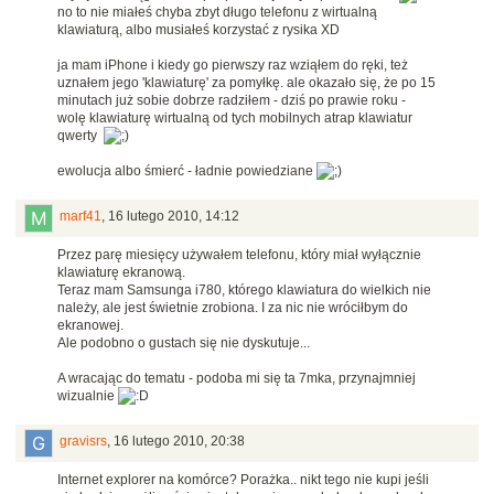
no to nie miałeś chyba zbyt długo telefonu z wirtualną
klawiaturą, albo musiałeś korzystać z rysika XD
ja mam iPhone i kiedy go pierwszy raz wziąłem do ręki, też
uznałem jego 'klawiaturę' za pomyłkę. ale okazało się, że po 15
minutach już sobie dobrze radziłem - dziś po prawie roku -
wolę klawiaturę wirtualną od tych mobilnych atrap klawiatur
qwerty
ewolucja albo śmierć - ładnie powiedziane
marf41
,
16 lutego 2010, 14:12
Przez parę miesięcy używałem telefonu, który miał wyłącznie
klawiaturę ekranową.
Teraz mam Samsunga i780, którego klawiatura do wielkich nie
należy, ale jest świetnie zrobiona. I za nic nie wróciłbym do
ekranowej.
Ale podobno o gustach się nie dyskutuje...
A wracając do tematu - podoba mi się ta 7mka, przynajmniej
wizualnie
gravisrs
,
16 lutego 2010, 20:38
Internet explorer na komórce? Porażka.. nikt tego nie kupi jeśli