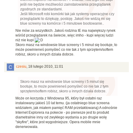
jeśli nie będzie możliwości zainstalowania przeglądarek
zgodnych ze standardami.
Jeśli Microsoft robi komórki tak jak systemy operacyjne czy
przeglądarki to dziękuję, postoję. Jakoś nie widzą mi się
blue screeny na komórce i 5 minutowe bootowanie..
Nie mów za wszystkich. Jakoś rodzina IE ma największy rynek
wśród przeglądarek na świecie, więc imho - kupi więcej ludzi
niż nie kupi
Skoro masz na windowsie blue screeny i 5 minut się bootuje, to
może powinieneś pomyśleć co nie tak z tym sprzętem/softem
robisz, skoro u innych działa dobrze.
czesiu
,
18 lutego 2010, 11:01
Skoro masz na windowsie blue screeny i 5 minut się
bootuje, to może powinieneś pomyśleć co nie tak z tym
sprzętem/softem robisz, skoro u innych działa dobrze.
Może on korzysta z Windowsa 95, który był ostatni raz
instalowany jakieś 10 lat temu. (ja ostatniego blue screena
widziałem, jak miałem pamięć RAM przetaktowaną) A odnośnie
Internet Explorera na pokecie - po pierwsze jest to produkt
diametralnie inny od zwykłego wydania a po drugie wolę
"skyfire", które jest wygodniejsze. Opera mobile mnie
denerwowała.