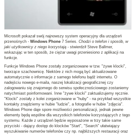
Microsoft pokazał swój najnowszy system operacyjny dla urządzeń
przenośnych -
Windows Phone
7 Series.
Chodzi o telefon i sposób, w
jaki użytkownicy z niego korzystają
- stwierdził Steve Ballmer,
wskazując w ten sposób, że ciężar uwagi przeniesiono z aplikacji na
funkcje.
Funkcje Windows Phone zostały zorganizowane w tzw. "żywe klocki",
tworzące szachownicę. Niektóre z nich mogą być aktualizowane
automatycznie o informacje z samego telefonu bądź internetu. O
nadejściu nowego e-maila, naszej lokalizacji geograficznej czy
zalogowaniu się znajomego do serwisu społecznościowego zostaniemy
natychmiast poinformowani. Inne "żywe klocki" zaktualizujemy ręcznie.
"Klocki" zostały z kolei zorganizowane w "huby" - na przykład wszystkie
kontakty znajdziemy w hubie "ludzie", a fotografie w hubie "zdjęcia".
Windows Phone daje spore możliwości personalizacji, jednak pewne
elementy będą wspólne dla wszystkich telefonów korzystających z tego
systemu. Każde z urządzeń będzie wyposażone w trzy takie same
przyciski - dający dostęp do klocków "Start", "Search" ułatwiający
wyszukiwanie numerów telefonów czy np. najbliższych restauracji oraz