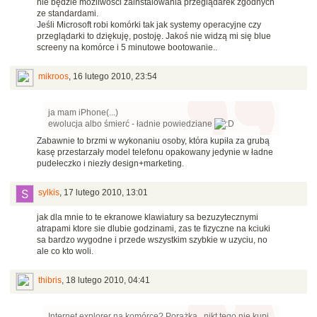
nie będzie możliwości zainstalowania przeglądarek zgodnych
ze standardami.
Jeśli Microsoft robi komórki tak jak systemy operacyjne czy
przeglądarki to dziękuję, postoję. Jakoś nie widzą mi się blue
screeny na komórce i 5 minutowe bootowanie..
mikroos
,
16 lutego 2010, 23:54
ja mam iPhone(...)
ewolucja albo śmierć - ładnie powiedziane
Zabawnie to brzmi w wykonaniu osoby, która kupiła za grubą
kasę przestarzały model telefonu opakowany jedynie w ładne
pudełeczko i niezły design+marketing.
sylkis
,
17 lutego 2010, 13:01
jak dla mnie to te ekranowe klawiatury sa bezuzytecznymi
atrapami ktore sie dlubie godzinami, zas te fizyczne na kciuki
sa bardzo wygodne i przede wszystkim szybkie w uzyciu, no
ale co kto woli.
thibris
,
18 lutego 2010, 04:41
Internet explorer na komórce? Porażka.. nikt tego nie kupi