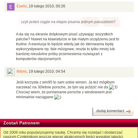
Eselix
,
19 lutego 2010, 00:26
czyli jesteś ciągle na etapie pisania jednym paluszkiem?
A da się na ekranie dotykowym pisać używając wszystkich
palców? Nawet na klawiaturze w tak małym urządzeniu jest to
trudne. A ewolucja to będzie wtedy jak do sterowania będę
wykorzystywane np. fale mózgowe, reszta to tylko mniej lub
bardziej nieudolne próby przeniesienia rozwiązań z
komputerów stacjonarnych.
thibris
,
19 lutego 2010, 04:54
Jeśli korzysta z win95 to sam sobie winien. Ja też mógłbym
narzekać na 30letnie porsche, że tym się jeździć nie da
Chociaż wiem, że porównanie porsche z windowsem jest
minimalnie naciągane
dodaj komentarz
Zostań Patronem
Od 2006 roku popularyzujemy naukę. Chcemy się rozwijać i dostarczać
naszym Czytelnikom jeszcze więcej atrakcyjnych treści wysokiej jakości.