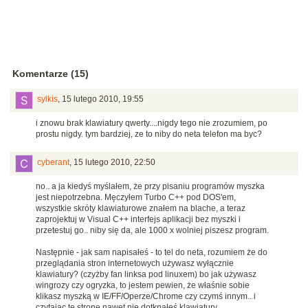
Komentarze (15)
sylkis
,
15 lutego 2010, 19:55
i znowu brak klawiatury qwerty....nigdy tego nie zrozumiem, po
prostu nigdy. tym bardziej, ze to niby do neta telefon ma byc?
cyberant
,
15 lutego 2010, 22:50
no.. a ja kiedyś myślałem, że przy pisaniu programów myszka
jest niepotrzebna. Męczyłem Turbo C++ pod DOS'em,
wszystkie skróty klawiaturowe znałem na blache, a teraz
zaprojektuj w Visual C++ interfejs aplikacji bez myszki i
przetestuj go.. niby się da, ale 1000 x wolniej piszesz program.
Następnie - jak sam napisałeś - to tel do neta, rozumiem że do
przeglądania stron internetowych używasz wyłącznie
klawiatury? (czyżby fan linksa pod linuxem) bo jak używasz
wingrozy czy ogryzka, to jestem pewien, że właśnie sobie
klikasz myszką w IE/FF/Operze/Chrome czy czymś innym.. i
czytając tę stronę nawet nie dotknąłeś klawiatury.