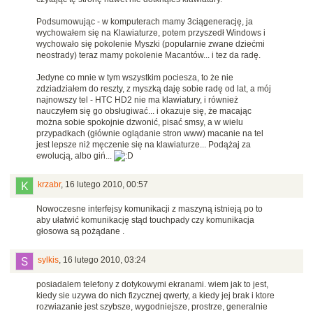
Podsumowując - w komputerach mamy 3ciągenerację, ja
wychowałem się na Klawiaturze, potem przyszedł Windows i
wychowało się pokolenie Myszki (popularnie zwane dziećmi
neostrady) teraz mamy pokolenie Macantów... i tez da radę.
Jedyne co mnie w tym wszystkim pociesza, to że nie
zdziadziałem do reszty, z myszką daję sobie radę od lat, a mój
najnowszy tel - HTC HD2 nie ma klawiatury, i również
nauczyłem się go obsługiwać... i okazuje się, że macając
można sobie spokojnie dzwonić, pisać smsy, a w wielu
przypadkach (głównie oglądanie stron www) macanie na tel
jest lepsze niż męczenie się na klawiaturze... Podążaj za
ewolucją, albo giń...
krzabr
,
16 lutego 2010, 00:57
Nowoczesne interfejsy komunikacji z maszyną istnieją po to
aby ułatwić komunikację stąd touchpady czy komunikacja
głosowa są pożądane .
sylkis
,
16 lutego 2010, 03:24
posiadalem telefony z dotykowymi ekranami. wiem jak to jest,
kiedy sie uzywa do nich fizycznej qwerty, a kiedy jej brak i ktore
rozwiazanie jest szybsze, wygodniejsze, prostrze, generalnie