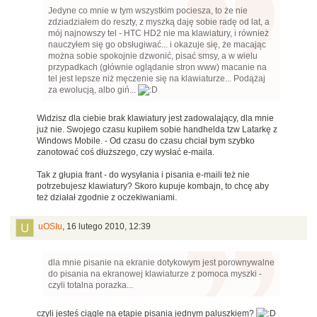
Jedyne co mnie w tym wszystkim pociesza, to że nie
zdziadziałem do reszty, z myszką daję sobie radę od lat, a
mój najnowszy tel - HTC HD2 nie ma klawiatury, i również
nauczyłem się go obsługiwać... i okazuje się, że macając
można sobie spokojnie dzwonić, pisać smsy, a w wielu
przypadkach (głównie oglądanie stron www) macanie na
tel jest lepsze niż męczenie się na klawiaturze... Podążaj
za ewolucją, albo giń...
Widzisz dla ciebie brak klawiatury jest zadowalający, dla mnie
już nie. Swojego czasu kupiłem sobie handhelda tzw Latarkę z
Windows Mobile. - Od czasu do czasu chciał bym szybko
zanotować coś dłuższego, czy wysłać e-maila.
Tak z głupia frant - do wysyłania i pisania e-maili też nie
potrzebujesz klawiatury? Skoro kupuje kombajn, to chcę aby
też działał zgodnie z oczekiwaniami.
uOSIu
,
16 lutego 2010, 12:39
dla mnie pisanie na ekranie dotykowym jest porownywalne
do pisania na ekranowej klawiaturze z pomoca myszki -
czyli totalna porazka...
czyli jesteś ciągle na etapie pisania jednym paluszkiem?