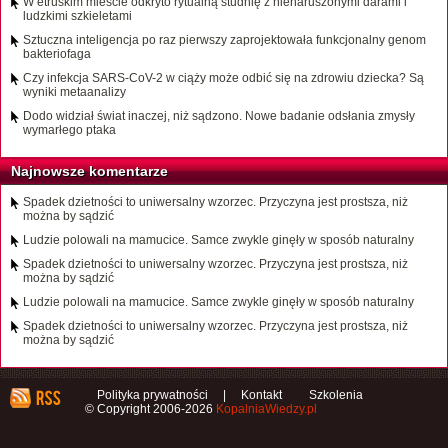
W etruskim mieście odkryto rytualną studnię z nienaruszonymi darami i
ludzkimi szkieletami
Sztuczna inteligencja po raz pierwszy zaprojektowała funkcjonalny genom
bakteriofaga
Czy infekcja SARS-CoV-2 w ciąży może odbić się na zdrowiu dziecka? Są
wyniki metaanalizy
Dodo widział świat inaczej, niż sądzono. Nowe badanie odsłania zmysły
wymarłego ptaka
Najnowsze komentarze
Spadek dzietności to uniwersalny wzorzec. Przyczyna jest prostsza, niż
można by sądzić
Ludzie polowali na mamucice. Samce zwykle ginęły w sposób naturalny
Spadek dzietności to uniwersalny wzorzec. Przyczyna jest prostsza, niż
można by sądzić
Ludzie polowali na mamucice. Samce zwykle ginęły w sposób naturalny
Spadek dzietności to uniwersalny wzorzec. Przyczyna jest prostsza, niż
można by sądzić
Polityka prywatności
|
Kontakt
Szkolenia
© Copyright 2006-2026
KopalniaWiedzy.pl