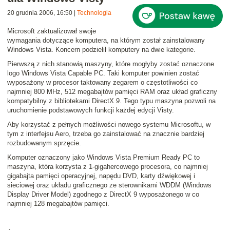
20 grudnia 2006, 16:50
|
Technologia
Microsoft zaktualizował swoje
wymagania dotyczące komputera, na którym został zainstalowany
Windows Vista
. Koncern podzielił komputery na dwie kategorie.
Pierwszą z nich stanowią maszyny, które mogłyby zostać oznaczone
logo
Windows Vista Capable PC
. Taki komputer powinien zostać
wyposażony w procesor taktowany zegarem o częstotliwości co
najmniej 800 MHz, 512 megabajtów pamięci RAM oraz układ graficzny
kompatybilny z bibliotekami DirectX 9. Tego typu maszyna pozwoli na
uruchomienie podstawowych funkcji każdej edycji Visty.
Aby korzystać z pełnych możliwości nowego systemu Microsoftu, w
tym z interfejsu Aero, trzeba go zainstalować na znacznie bardziej
rozbudowanym sprzęcie.
Komputer oznaczony jako
Windows Vista Premium Ready PC
to
maszyna, która korzysta z 1-gigahercowego procesora, co najmniej
gigabajta pamięci operacyjnej, napędu DVD, karty dźwiękowej i
sieciowej oraz układu graficznego ze sterownikami WDDM (
Windows
Display Driver Model
) zgodnego z DirectX 9 wyposażonego w co
najmniej 128 megabajtów pamięci.