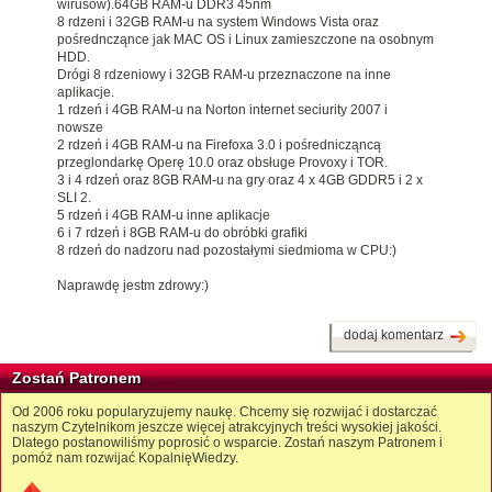
wirusów).64GB RAM-u DDR3 45nm
8 rdzeni i 32GB RAM-u na system Windows Vista oraz
pośredncząnce jak MAC OS i Linux zamieszczone na osobnym
HDD.
Drógi 8 rdzeniowy i 32GB RAM-u przeznaczone na inne
aplikacje.
1 rdzeń i 4GB RAM-u na Norton internet seciurity 2007 i
nowsze
2 rdzeń i 4GB RAM-u na Firefoxa 3.0 i pośrednicząncą
przeglondarkę Operę 10.0 oraz obsługe Provoxy i TOR.
3 i 4 rdzeń oraz 8GB RAM-u na gry oraz 4 x 4GB GDDR5 i 2 x
SLI 2.
5 rdzeń i 4GB RAM-u inne aplikacje
6 i 7 rdzeń i 8GB RAM-u do obróbki grafiki
8 rdzeń do nadzoru nad pozostałymi siedmioma w CPU:)
Naprawdę jestm zdrowy:)
dodaj komentarz
Zostań Patronem
Od 2006 roku popularyzujemy naukę. Chcemy się rozwijać i dostarczać
naszym Czytelnikom jeszcze więcej atrakcyjnych treści wysokiej jakości.
Dlatego postanowiliśmy poprosić o wsparcie. Zostań naszym Patronem i
pomóż nam rozwijać KopalnięWiedzy.