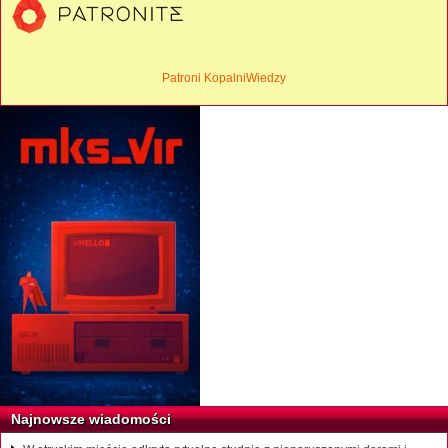
Patroni KopalniWiedzy
Najnowsze wiadomości