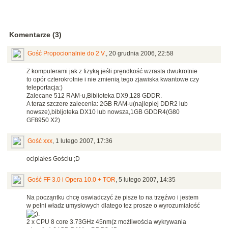
Komentarze (3)
Gość Propocionalnie do 2 V.
,
20 grudnia 2006, 22:58
Z komputerami jak z fizyką jeśli pręndkość wzrasta dwukrotnie
to opór czterokrotnie i nie zmienią tego zjawiska kwantowe czy
teleportacja:)
Zalecane 512 RAM-u,Biblioteka DX9,128 GDDR.
A teraz szczere zalecenia: 2GB RAM-u(najlepiej DDR2 lub
nowsze),bibljoteka DX10 lub nowsza,1GB GDDR4(G80
GF8950 X2)
Gość xxx
,
1 lutego 2007, 17:36
ocipiałes Gościu ;D
Gość FF 3.0 i Opera 10.0 + TOR
,
5 lutego 2007, 14:35
Na począntku chcę oswiadczyć że pisze to na trzęźwo i jestem
w pełni władz umysłowych dlatego tez prosze o wyrozumiałość
.
2 x CPU 8 core 3.73GHz 45nm(z możliwościa wykrywania