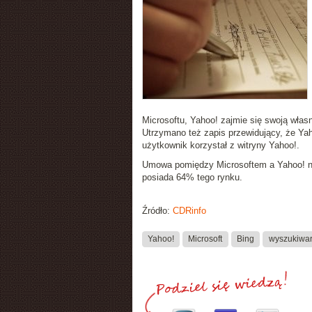
Microsoftu, Yahoo! zajmie się swoją wła
Utrzymano też zapis przewidujący, że Ya
użytkownik korzystał z witryny Yahoo!.
Umowa pomiędzy Microsoftem a Yahoo! ni
posiada 64% tego rynku.
Źródło:
CDRinfo
Yahoo!
Microsoft
Bing
wyszukiwa