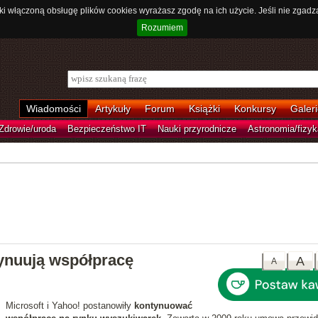
ki włączoną obsługę plików cookies wyrażasz zgodę na ich użycie. Jeśli nie zgadz
Rozumiem
Wiadomości
Artykuły
Forum
Książki
Konkursy
Galeri
Zdrowie/uroda
Bezpieczeństwo IT
Nauki przyrodnicze
Astronomia/fizyk
tynuują współpracę
A
A
Microsoft i Yahoo! postanowiły
kontynuować