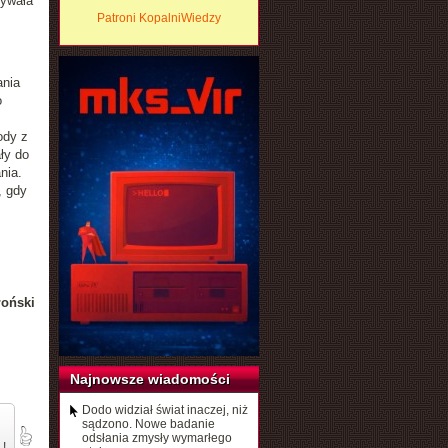
dywała
Patroni KopalniWiedzy
ania
o
ody z
ły do
nia.
, gdy
łoński
Najnowsze wiadomości
Dodo widział świat inaczej, niż
sądzono. Nowe badanie
odsłania zmysły wymarłego
 !