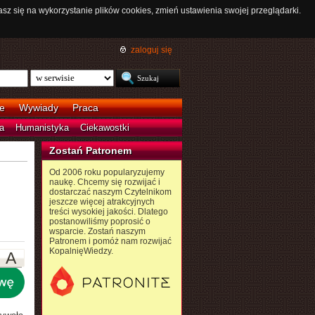
asz się na wykorzystanie plików cookies, zmień ustawienia swojej przeglądarki.
zaloguj się
e
Wywiady
Praca
a
Humanistyka
Ciekawostki
Zostań Patronem
Od 2006 roku popularyzujemy
naukę. Chcemy się rozwijać i
dostarczać naszym Czytelnikom
jeszcze więcej atrakcyjnych
treści wysokiej jakości. Dlatego
postanowiliśmy poprosić o
wsparcie. Zostań naszym
Patronem i pomóż nam rozwijać
KopalnięWiedzy.
A