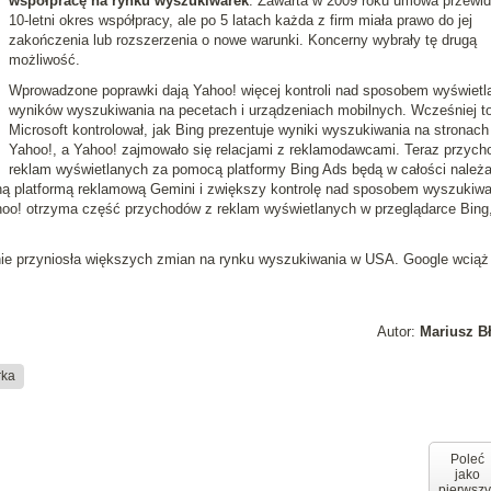
współpracę na rynku wyszukiwarek
. Zawarta w 2009 roku umowa przewi
10-letni okres współpracy, ale po 5 latach każda z firm miała prawo do jej
zakończenia lub rozszerzenia o nowe warunki. Koncerny wybrały tę drugą
możliwość.
Wprowadzone poprawki dają Yahoo! więcej kontroli nad sposobem wyświetl
wyników wyszukiwania na pecetach i urządzeniach mobilnych. Wcześniej t
Microsoft kontrolował, jak Bing prezentuje wyniki wyszukiwania na stronach
Yahoo!, a Yahoo! zajmowało się relacjami z reklamodawcami. Teraz przych
reklam wyświetlanych za pomocą platformy Bing Ads będą w całości należa
sną platformą reklamową Gemini i zwiększy kontrolę nad sposobem wyszukiwa
hoo! otrzyma część przychodów z reklam wyświetlanych w przeglądarce Bing
e przyniosła większych zmian na rynku wyszukiwania w USA. Google wciąż
Autor:
Mariusz B
rka
Poleć
jako
pierwszy