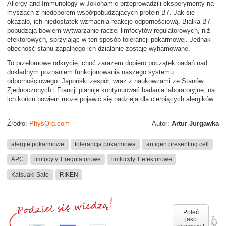
Allergy and Immunology w Jokohamie przeprowadzili eksperymenty na
myszach z niedoborem współpobudzających protein B7. Jak się
okazało, ich niedostatek wzmacnia reakcję odpornościową. Białka B7
pobudzają bowiem wytwarzanie raczej limfocytów regulatorowych, niż
efektorowych, sprzyjając w ten sposób tolerancji pokarmowej. Jednak
obecność stanu zapalnego ich działanie zostaje wyhamowane.
To przełomowe odkrycie, choć zarazem dopiero początek badań nad
dokładnym poznaniem funkcjonowania naszego systemu
odpornościowego. Japoński zespół, wraz z naukowcami ze Stanów
Zjednoczonych i Francji planuje kontynuować badania laboratoryjne, na
ich końcu bowiem może pojawić się nadzieja dla cierpiących alergików.
Źródło:
PhysOrg.com
Autor:
Artur Jurgawka
alergie pokarmowe
tolerancja pokarmowa
antigen presenting cell
APC
limfocyty T regulatorowe
limfocyty T efektorowe
Katsuaki Sato
RIKEN
Poleć
jako