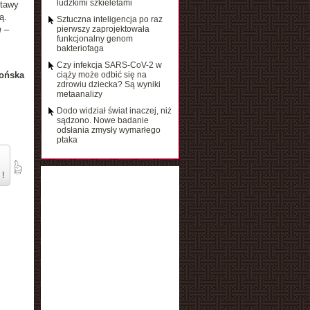
ludzkimi szkieletami
stawy
ą.
Sztuczna inteligencja po raz
m –
pierwszy zaprojektowała
funkcjonalny genom
bakteriofaga
Czy infekcja SARS-CoV-2 w
ońska
ciąży może odbić się na
zdrowiu dziecka? Są wyniki
metaanalizy
Dodo widział świat inaczej, niż
sądzono. Nowe badanie
odsłania zmysły wymarłego
ptaka
 !