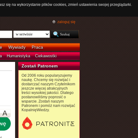
asz się na wykorzystanie plików cookies, zmień ustawienia swojej przeglądarki.
zaloguj się
e
Wywiady
Praca
a
Humanistyka
Ciekawostki
Zostań Patronem
Od 2006 roku popularyzujemy
naukę. Chcemy się rozwijać i
dostarczać naszym Czytelnikom
jeszcze więcej atrakcyjnych
treści wysokiej jakości. Dlatego
postanowiliśmy poprosić o
wsparcie. Zostań naszym
Patronem i pomóż nam rozwijać
KopalnięWiedzy.
A