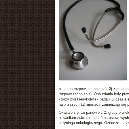
niskiego rozpowszechnienia),
2)
z drugieg
rozpowszechnienia). Oba zdania były praw
którzy byli kiedykolwiek badani w czasie
najbliższych 12 miesięcy zamierzają się 
Okazało się, że panowie z 2. grupy o wiel
niewielkim zakresie badań przesiewowych 
skryningu onkologicznego. Oznacza to, że