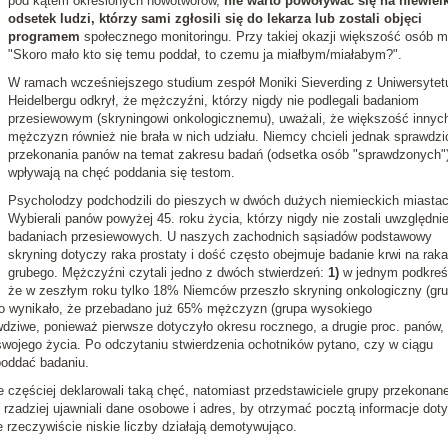
pod kątem określonych nowotworów,
nie warto powoływać się na niewielk
odsetek ludzi, którzy sami zgłosili się do lekarza lub zostali objęci
programem
społecznego monitoringu. Przy takiej okazji większość osób my
"Skoro mało kto się temu poddał, to czemu ja miałbym/miałabym?".
W ramach wcześniejszego studium zespół Moniki Sieverding z Uniwersytet
Heidelbergu odkrył, że mężczyźni, którzy nigdy nie podlegali badaniom
przesiewowym (skryningowi onkologicznemu), uważali, że większość innyc
mężczyzn również nie brała w nich udziału. Niemcy chcieli jednak sprawdzić
przekonania panów na temat zakresu badań (odsetka osób "sprawdzonych"
wpływają na chęć poddania się testom.
Psycholodzy podchodzili do pieszych w dwóch dużych niemieckich miastac
Wybierali panów powyżej 45. roku życia, którzy nigdy nie zostali uwzględni
badaniach przesiewowych. U naszych zachodnich sąsiadów podstawowy
skryning dotyczy raka prostaty i dość często obejmuje badanie krwi na raka 
grubego. Mężczyźni czytali jedno z dwóch stwierdzeń:
1)
w jednym podkreś
że w zeszłym roku tylko 18% Niemców przeszło skryning onkologiczny (gr
o wynikało, że przebadano już 65% mężczyzn (grupa wysokiego
dziwe, ponieważ pierwsze dotyczyło okresu rocznego, a drugie proc. panów,
 swojego życia. Po odczytaniu stwierdzenia ochotników pytano, czy w ciągu
poddać badaniu.
e częściej deklarowali taką chęć, natomiast przedstawiciele grupy przekonane
rzadziej ujawniali dane osobowe i adres, by otrzymać pocztą informacje dot
 rzeczywiście niskie liczby działają demotywująco.