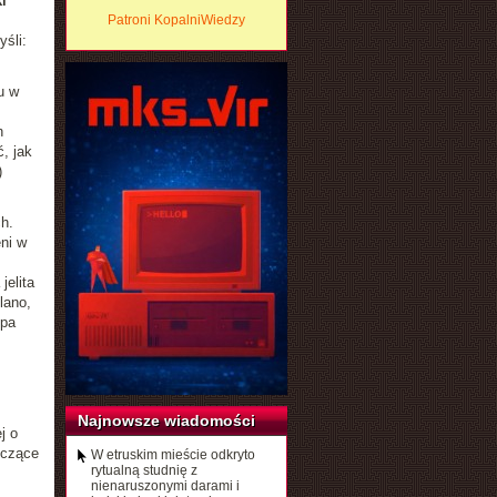
i
Patroni KopalniWiedzy
śli:
u w
h
, jak
)
h.
eni w
jelita
lano,
upa
Najnowsze wiadomości
j o
yczące
W etruskim mieście odkryto
rytualną studnię z
nienaruszonymi darami i