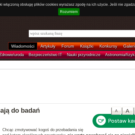
ki włączoną obsługę plików cookies wyrażasz zgodę na ich użycie. Jeśli nie zgadz
Rozumiem
Wiadomości
Artykuły
Forum
Książki
Konkursy
Galeri
Zdrowie/uroda
Bezpieczeństwo IT
Nauki przyrodnicze
Astronomia/fizyk
cają do badań
A
A
Chcąc zmotywować kogoś do przebadania się