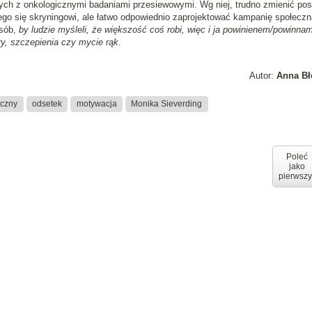
ych z onkologicznymi badaniami przesiewowymi. Wg niej, trudno zmienić po
ego się skryningowi, ale łatwo odpowiednio zaprojektować kampanię społeczn
osób,
by ludzie myśleli, że większość coś robi, więc i ja powinienem/powinna
y, szczepienia czy mycie rąk
.
Autor:
Anna Bł
iczny
odsetek
motywacja
Monika Sieverding
Poleć
jako
pierwszy