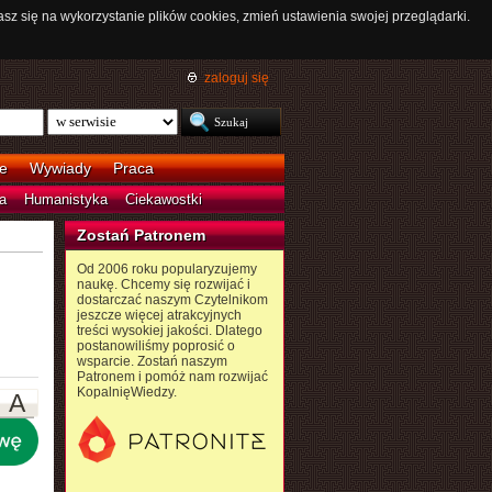
asz się na wykorzystanie plików cookies, zmień ustawienia swojej przeglądarki.
zaloguj się
e
Wywiady
Praca
a
Humanistyka
Ciekawostki
Zostań Patronem
Od 2006 roku popularyzujemy
naukę. Chcemy się rozwijać i
dostarczać naszym Czytelnikom
jeszcze więcej atrakcyjnych
treści wysokiej jakości. Dlatego
postanowiliśmy poprosić o
wsparcie. Zostań naszym
Patronem i pomóż nam rozwijać
KopalnięWiedzy.
A