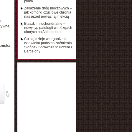
ptaka
Zakażenie dróg moczowych –
jak komórki czuciowe chronią
nas przed poważną infekcją
y
Blaszki mitochondrialne –
atywne
nowy typ patologii w mózgach
chorych na Alzheimera
Co się dzieje w organizmie
człowieka podczas zaćmienia
ońska
Słońca? Sprawdzą to uczeni z
Barcelony