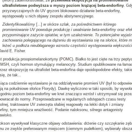
(MGH) zademonstrowali, że
przewlekła ekspozycja na promieniowanie
ultrafioletowe podwyższa u myszy poziom krążącej beta-endorfiny
. Gd
przyzwyczajonych do UV gryzoni blokowano działanie beta-endorfiny,
występowały u nich objawy zespołu abstynencyjnego.
Zidentyfikowaliśmy
[...]
w skórze szlak, za pośrednictwem którego
promieniowanie UV powoduje produkcję i uwalnianie beta-endorfiny oraz efe
przypominające zażycie opiatów, w tym uzależnienie. To potencjalne wyjaśn
zachowania polegającego na dążeniu do wystawiania się na słońce, które 
leżeć u podłoża nieubłaganego wzrostu częstości występowania większości
David E. Fisher.
st produkcja proopiomelanokortyny (POMC). Białko to jest cięte na trzy pepty
że MSH, czyli hormon stymulujący melanocyty. Studium opublikowane na łama
zez ekspozycję na ultrafiolet beta-endorfina daje opoidopodobne efekty, takie
ię, że tak...
iąca codziennie wystawiano je na oddziaływanie promieni UV (był to odpowie
ją na południowe słońce Florydy). Dawkę wyliczono w taki sposób, by wywoł
ygodniu poziom beta-endorfiny we krwi znacząco wzrósł i utrzymywał się prze
powracał do normy. Przeprowadzane w regularnych odstępach czasu testy
lnej, traktowane UV zwierzęta słabiej reagowały na lekki dotyk i zmiany
finy, tym mniejsza wrażliwość. Podanie naloksonu, silnego antagonisty
awisko.
alokson wywoływał klasyczne objawy odstawienia: drżenie czy szczękanie zęb
nu ze zwykle preferowanym miejscem (ciemnym pudełkiem), wybierały obsza