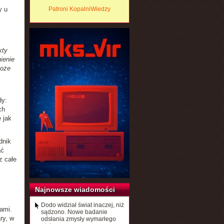
y u
Patroni KopalniWiedzy
kty
ienie
może
dy:
ch
 jak
dnik
ać
z całe
Najnowsze wiadomości
Dodo widział świat inaczej, niż
ami.
sądzono. Nowe badanie
ry, w
odsłania zmysły wymarłego