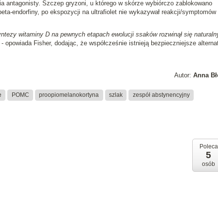
ia antagonisty. Szczep gryzoni, u którego w skórze wybiórczo zablokowano
a-endorfiny, po ekspozycji na ultrafiolet nie wykazywał reakcji/symptomów
yntezy witaminy D na pewnych etapach ewolucji ssaków rozwinął się naturaln
- opowiada Fisher, dodając, że współcześnie istnieją bezpieczniejsze altern
Autor:
Anna Bł
e
POMC
proopiomelanokortyna
szlak
zespół abstynencyjny
Poleca
5
osób