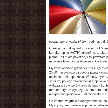
postaci nowotworów skóry
- podkreśla dr 
Częścią naturalnej reakcji skóry na UV je
kortykotropinę (ACTH), endorfinę, a tak
pisma Cell miało pokazać, czy powstała pr
usuwanie bólu czy uzależnienie. Okazało s
Myszom ogolono grzbiety i przez 1,5 mies
20-30 min ekspozycji osób z jasną karnac
opalanie, a nie oparzenia. W pierwszym t
studium; po jego zakończeniu stopniowo 
wykazały, że w porównaniu do grupy kontro
temperatury. Im wyższy poziom beta-endor
receptorów opioidowych, eliminowało to zj
Co istotne, w grupie eksperymentalnej n
Myszy wytrenowane w kojarzeniu nalokso