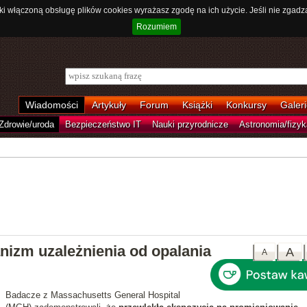
ki włączoną obsługę plików cookies wyrażasz zgodę na ich użycie. Jeśli nie zgadz
Rozumiem
Wiadomości
Artykuły
Forum
Książki
Konkursy
Galeri
Zdrowie/uroda
Bezpieczeństwo IT
Nauki przyrodnicze
Astronomia/fizyk
izm uzależnienia od opalania
A
A
Badacze z Massachusetts General Hospital