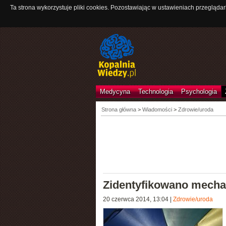
Ta strona wykorzystuje pliki cookies. Pozostawiając w ustawieniach przeglądar
Medycyna
Technologia
Psychologia
Strona główna
>
Wiadomości
>
Zdrowie/uroda
Zidentyfikowano mechan
20 czerwca 2014, 13:04
|
Zdrowie/uroda