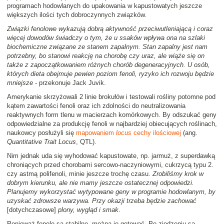
programach hodowlanych do upakowania w kapustowatych jeszcze
większych ilości tych dobroczynnych związków.
Związki fenolowe wykazują dobrą aktywność przeciwutleniającą i coraz
więcej dowodów świadczy o tym, że u ssaków wpływa ona na szlaki
biochemiczne związane ze stanem zapalnym. Stan zapalny jest nam
potrzebny, bo stanowi reakcję na chorobę czy uraz, ale wiąże się on
także z zapoczątkowaniem różnych chorób degeneracyjnych. U osób,
których dieta obejmuje pewien poziom fenoli, ryzyko ich rozwoju będzie
mniejsze
- przekonuje Jack Juvik.
Amerykanie skrzyżowali 2 linie brokułów i testowali rośliny potomne pod
kątem zawartości fenoli oraz ich zdolności do neutralizowania
reaktywnych form tlenu w macierzach komórkowych. By odszukać geny
odpowiedzialne za produkcję fenoli w najbardziej obiecujących roślinach,
naukowcy posłużyli się
mapowaniem
locus
cechy ilościowej
(ang.
Quantitative Trait Locus
, QTL).
Nim jednak uda się wyhodować kapustowate, np. jarmuż, z superdawką
chroniących przed chorobami sercowo-naczyniowymi, cukrzycą typu 2.
czy astmą polifenoli, minie jeszcze trochę czasu.
Zrobiliśmy krok w
dobrym kierunku, ale nie mamy jeszcze ostatecznej odpowiedzi.
Planujemy wykorzystać wytypowane geny w programie hodowlanym, by
uzyskać zdrowsze warzywa. Przy okazji trzeba będzie zachować
[dotychczasowe]
plony, wygląd i smak
.
Ponieważ fenole są stabilne, można je gotować. Po zjedzeniu są