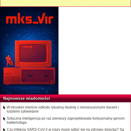
Najnowsze wiadomości
W etruskim mieście odkryto rytualną studnię z nienaruszonymi darami i
ludzkimi szkieletami
Sztuczna inteligencja po raz pierwszy zaprojektowała funkcjonalny genom
bakteriofaga
Czy infekcja SARS-CoV-2 w ciąży może odbić się na zdrowiu dziecka? Są