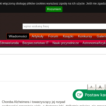
ki włączoną obsługę plików cookies wyrażasz zgodę na ich użycie. Jeśli nie zgadz
Rozumiem
Wiadomości
Artykuły
Forum
Książki
Konkursy
Galeri
Zdrowie/uroda
Bezpieczeństwo IT
Nauki przyrodnicze
Astronomia/fizyk
A
A
Choroba Alzheimera i towarzyszący jej rozpad