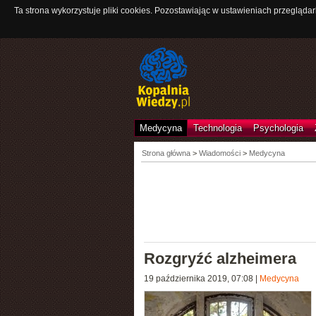
Ta strona wykorzystuje pliki cookies. Pozostawiając w ustawieniach przeglądar
Medycyna
Technologia
Psychologia
Strona główna
>
Wiadomości
>
Medycyna
Rozgryźć alzheimera
19 października 2019, 07:08
|
Medycyna