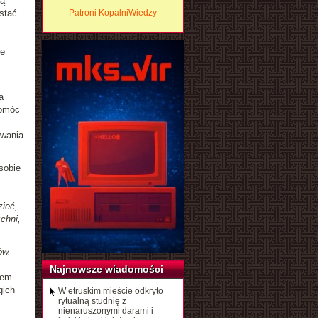
zą
stać
Patroni KopalniWiedzy
je
a
pomóc
ywania
sobie
zieć,
chni,
ów,
Najnowsze wiadomości
rem
gich
W etruskim mieście odkryto
rytualną studnię z
nienaruszonymi darami i