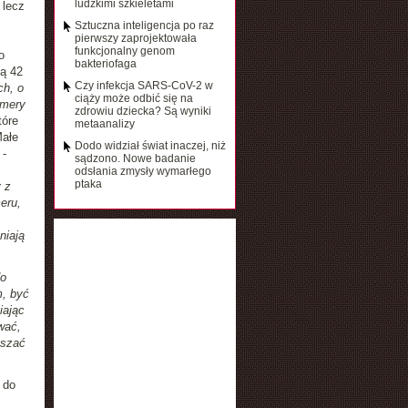
ludzkimi szkieletami
 lecz
Sztuczna inteligencja po raz
pierwszy zaprojektowała
funkcjonalny genom
o
bakteriofaga
ją 42
Czy infekcja SARS-CoV-2 w
ch, o
ciąży może odbić się na
omery
zdrowiu dziecka? Są wyniki
tóre
metaanalizy
Małe
Dodo widział świat inaczej, niż
-
sądzono. Nowe badanie
odsłania zmysły wymarłego
ptaka
 z
eru,
niają
do
m, być
iając
wać,
ższać
 do