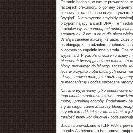
Ostatnie badania, w tym te prowadzone prz
raczej ich prekursory, oligomery beta-am
błonowych; są odcinane enzymatycznie. Pr
"wygląd". Nietoksyczne amyloidy zawierają
przypominający łańcuch DNA). Te "niedobr
aminokwasy.
Za pomocą mikroskopii sił 
średnicy ok. 2 nm, a drugi dla nieco więk
działają zupełnie inaczej niż duże
. Duże p
przebiegają z ich udziałem, zachodzą na 
oligomery to zupełnie inna historia. One 
wyjaśnia dr Pięta.
Po utworzeniu dziury m
błonowych tworzą globularne micele. Te m
błony, prowadząc do jej rozpuszczania. M
lecz w przypadku obu badanych przez na
słowy, zarówno małe, jak i duże oligomer
te mechanizmy i godzą sprzeczne raporty 
Na razie wyjaśniamy tylko podstawowe 
tego układu cząsteczki leków i sprawdzim
może, i przebieg choroby. Podejmiemy ba
się do niego, zanim zniszczy błonę. Ro
czy ich leki oddziałują z amyloidami, a j
trwałość błony komórkowej
- podsumowuje
Badania prowadzone w IChF PAN z pewno
choroby Alzheimera, a tym samym mają sz