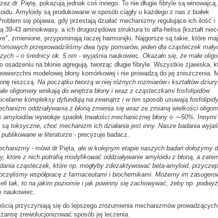
ez dr. Piętę, pokazują jednak coś innego. To nie długie fibryle są winowajcą,
yloidu. Amyloidy są produkowane w sposób ciągły u każdego z nas z białek
oblem się pojawia, gdy przestają działać mechanizmy regulujące ich ilość i
 39-43 aminokwasy, a ich drugorzędowa struktura to alfa-helisa (kształt niec
e", zmienione, przypominają raczej harmonijki. Najgorsze są takie, które ma
atomowych przeprowadziliśmy dwa typy pomiarów, jeden dla cząsteczek mały
szych – o średnicy ok. 5 nm
- wyjaśnia naukowiec.
Okazało się, że małe olig
o osadzeniu na błonie agregują, tworząc długie fibryle. Wszystkie zjawiska, k
powierzchni modelowej błony komórkowej i nie prowadzą do jej zniszczenia. 
błonę niszczą.
Na początku tworzą w niej różnych rozmiarów i kształtów dziury
ałe oligomery wnikają do wnętrza błony i wraz z cząsteczkami fosfolipidów
icelarne kompleksy dyfundują na zewnątrz i w ten sposób usuwają fosfolipidy
echanizm oddziaływania z błoną zmienia się wraz ze zmianą wielkości oligom
s amyloidów wywołuje spadek trwałości mechanicznej błony o ⁓50%. Innymi
y są toksyczne, choć mechanizm ich działania jest inny. Nasze badania wyjaś
publikowane w literaturze
- precyzuje badacz.
mechanizmy
- mówi dr Pięta,
ale w kolejnym etapie naszych badań dołożymy 
y, które z nich potrafią modyfikować oddziaływanie amyloidu z błoną, a zate
dania cząsteczek, które np. mogłyby zdezaktywować beta-amyloid, przyczep
zpoczęliśmy współpracę z farmaceutami i biochemikami. Możemy im zasugero
eżeli tak, to na jakim poziomie i jak powinny się zachowywać, żeby np. podwy
 naukowiec.
ścią przyczyniają się do lepszego zrozumienia mechanizmów prowadzących
ansę zrewolucjonizować sposób jej leczenia.