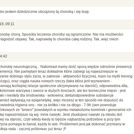
,bo jestem dziedzicznie obciążony tą chorobą i się boję.
19, 09:11
osobę chorą. Sposoby leczenia choroby są ograniczone. Nie ma możliwości
agodzić objawy. Tak, naprawdę to choroba całej rodziny. Tak, więc niech
14:42
horobę neurologiczną... Natomiast mamy dość sporą więdze odnośnie prewencji
emencji. Nie pamiętam teraz dokładnie które zabiegi są najważniejsze w
anie dobrego stylu życia, w zakresie - aktywności fizycznej, mam na myśli trening
ózgu), oraz ciągła nauka nowych rzeczy (taka która jest wyzwaniem -
niają tez/lepiej relacje społeczne utrzymywane na starość), odpowiednia dita,
kolorowe warzywa i owoce w dużych ilosciach, ale tez koniecznie mięso - jest
i i niestety dla środowiska - wołowina; dieta/odpowiednie substancje
wnież wpływają na epigenetykę, więc możesz w ten sposób nie dopuścić do
iednia higiena snu - nie za krótko i nie za długo - 7-9h (sen powoduje
órkowych ze "śmieci" powstałych w wyniku metabolizmu komórek i generalnie ich
taj najważniejsze są wg. mnie nawyki. Jesli zbudujesz nawyki za młodu dot.
iej na starośc, czyli wtedy kiedy to będzie najbardziej potrzebne a przy tym
 życia pomaga to banał, każdy to wie. Problemem jest jak dokonać przmiany w
 Moja rada - zacznij próbowac już teraz ;P