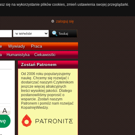
asz się na wykorzystanie plików cookies, zmień ustawienia swojej przeglądarki.
zaloguj się
e
Wywiady
Praca
a
Humanistyka
Ciekawostki
Zostań Patronem
Od 2006 roku popularyzujemy
naukę. Chcemy się rozwijać i
dostarczać naszym Czytelnikom
jeszcze więcej atrakcyjnych
treści wysokiej jakości. Dlatego
postanowiliśmy poprosić o
wsparcie. Zostań naszym
Patronem i pomóż nam rozwijać
KopalnięWiedzy.
A