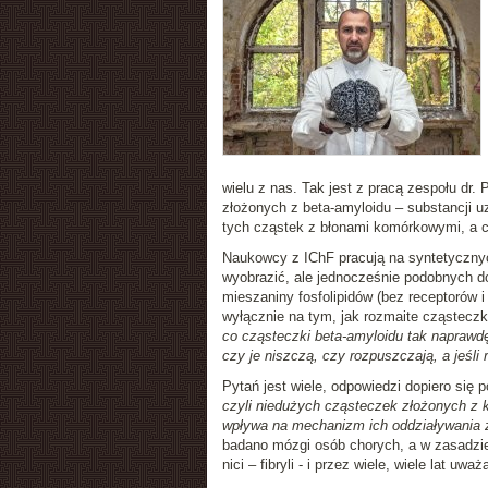
wielu z nas. Tak jest z pracą zespołu dr.
złożonych z beta-amyloidu – substancji 
tych cząstek z błonami komórkowymi, a co
Naukowcy z IChF pracują na syntetyczny
wyobrazić, ale jednocześnie podobnych do
mieszaniny fosfolipidów (bez receptorów i
wyłącznie na tym, jak rozmaite cząsteczk
co cząsteczki beta-amyloidu tak naprawdę
czy je niszczą, czy rozpuszczają, a jeśli
Pytań jest wiele, odpowiedzi dopiero się p
czyli niedużych cząsteczek złożonych z k
wpływa na mechanizm ich oddziaływania 
badano mózgi osób chorych, a w zasadzie
nici – fibryli - i przez wiele, wiele lat u