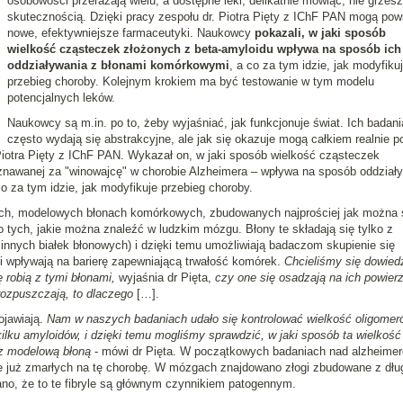
osobowości przerażają wielu, a dostępne leki, delikatnie mówiąc, nie grzes
skutecznością. Dzięki pracy zespołu dr. Piotra Pięty z IChF PAN mogą pow
nowe, efektywniejsze farmaceutyki. Naukowcy
pokazali, w jaki sposób
wielkość cząsteczek złożonych z beta-amyloidu wpływa na sposób ich
oddziaływania z błonami komórkowymi
, a co za tym idzie, jak modyfiku
przebieg choroby. Kolejnym krokiem ma być testowanie w tym modelu
potencjalnych leków.
Naukowcy są m.in. po to, żeby wyjaśniać, jak funkcjonuje świat. Ich badani
często wydają się abstrakcyjne, ale jak się okazuje mogą całkiem realnie 
 Piotra Pięty z IChF PAN. Wykazał on, w jaki sposób wielkość cząsteczek
uznawanej za "winowajcę" w chorobie Alzheimera – wpływa na sposób oddział
 za tym idzie, jak modyfikuje przebieg choroby.
ch, modelowych błonach komórkowych, zbudowanych najprościej jak można 
 tych, jakie można znaleźć w ludzkim mózgu. Błony te składają się tylko z
 innych białek błonowych) i dzięki temu umożliwiają badaczom skupienie się
i wpływają na barierę zapewniającą trwałość komórek.
Chcieliśmy się dowied
 robią z tymi błonami,
wyjaśnia dr Pięta,
czy one się osadzają na ich powierz
 rozpuszczają, to dlaczego
[…].
ojawiają.
Nam w naszych badaniach udało się kontrolować wielkość oligomer
ilku amyloidów, i dzięki temu mogliśmy sprawdzić, w jaki sposób ta wielkość
z modelową błoną
- mówi dr Pięta. W początkowych badaniach nad alzheime
 już zmarłych na tę chorobę. W mózgach znajdowano złogi zbudowane z dłu
ważano, że to te fibryle są głównym czynnikiem patogennym.