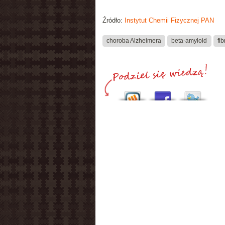
Źródło:
Instytut Chemii Fizycznej PAN
choroba Alzheimera
beta-amyloid
fib