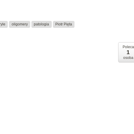
ryle
oligomery
patologia
Piotr Pięta
Poleca
1
osoba