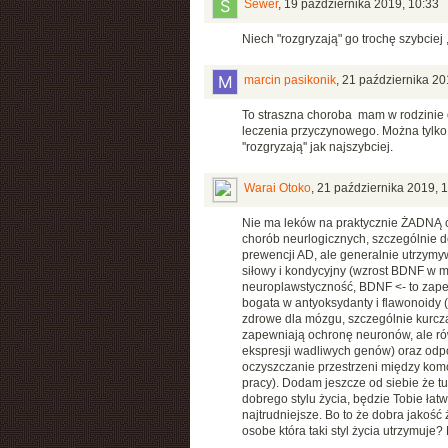
Sewer
,
19 października 2019, 10:33
Niech "rozgryzają" go trochę szybciej 
marcin pasikonik
,
21 października 20
To straszna choroba mam w rodzinie 
leczenia przyczynowego. Można tylko ł
''rozgryzają'' jak najszybciej.
Warai Otoko
,
21 października 2019, 
Nie ma leków na praktycznie ŻADNĄ c
chorób neurlogicznych, szczególnie d
prewencji AD, ale generalnie utrzymyw
siłowy i kondycyjny (wzrost BDNF w m
neuroplawstyczność, BDNF <- to zapew
bogata w antyoksydanty i flawonoidy (
zdrowe dla mózgu, szczególnie kurczak
zapewniają ochronę neuronów, ale ró
ekspresji wadliwych genów) oraz odpow
oczyszczanie przestrzeni między kom
pracy). Dodam jeszcze od siebie że tu
dobrego stylu życia, będzie Tobie łatw
najtrudniejsze. Bo to że dobra jakość
osobe która taki styl życia utrzymuje?