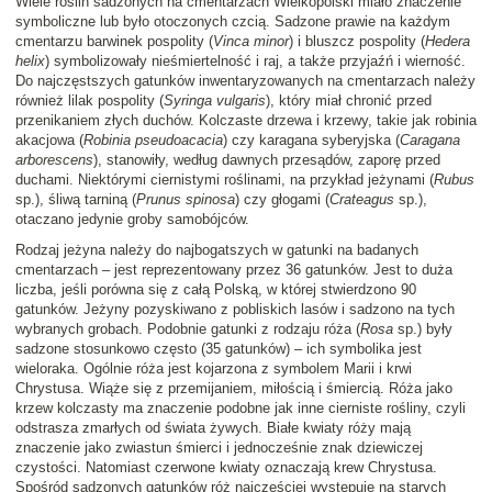
Wiele roślin sadzonych na cmentarzach Wielkopolski miało znaczenie
symboliczne lub było otoczonych czcią. Sadzone prawie na każdym
cmentarzu barwinek pospolity (
Vinca minor
) i bluszcz pospolity (
Hedera
helix
) symbolizowały nieśmiertelność i raj, a także przyjaźń i wierność.
Do najczęstszych gatunków inwentaryzowanych na cmentarzach należy
również lilak pospolity (
Syringa vulgaris
), który miał chronić przed
przenikaniem złych duchów. Kolczaste drzewa i krzewy, takie jak robinia
akacjowa (
Robinia pseudoacacia
) czy karagana syberyjska (
Caragana
arborescens
), stanowiły, według dawnych przesądów, zaporę przed
duchami. Niektórymi ciernistymi roślinami, na przykład jeżynami (
Rubus
sp.), śliwą tarniną (
Prunus spinosa
) czy głogami (
Crateagus
sp.),
otaczano jedynie groby samobójców.
Rodzaj jeżyna należy do najbogatszych w gatunki na badanych
cmentarzach – jest reprezentowany przez 36 gatunków. Jest to duża
liczba, jeśli porówna się z całą Polską, w której stwierdzono 90
gatunków. Jeżyny pozyskiwano z pobliskich lasów i sadzono na tych
wybranych grobach. Podobnie gatunki z rodzaju róża (
Rosa
sp.) były
sadzone stosunkowo często (35 gatunków) – ich symbolika jest
wieloraka. Ogólnie róża jest kojarzona z symbolem Marii i krwi
Chrystusa. Wiąże się z przemijaniem, miłością i śmiercią. Róża jako
krzew kolczasty ma znaczenie podobne jak inne cierniste rośliny, czyli
odstrasza zmarłych od świata żywych. Białe kwiaty róży mają
znaczenie jako zwiastun śmierci i jednocześnie znak dziewiczej
czystości. Natomiast czerwone kwiaty oznaczają krew Chrystusa.
Spośród sadzonych gatunków róż najczęściej występuje na starych