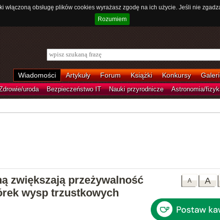
ki włączoną obsługę plików cookies wyrażasz zgodę na ich użycie. Jeśli nie zgadz
Rozumiem
Wiadomości
Artykuły
Forum
Książki
Konkursy
Galeri
Zdrowie/uroda
Bezpieczeństwo IT
Nauki przyrodnicze
Astronomia/fizyk
iną zwiększają przeżywalność
A
A
rek wysp trzustkowych