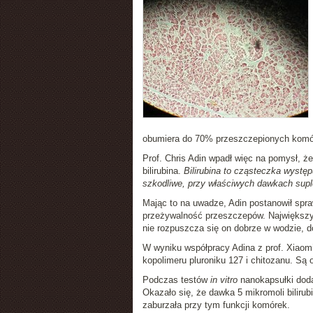
obumiera do 70% przeszczepionych komó
Prof. Chris Adin wpadł więc na pomysł, ż
bilirubina.
Bilirubina to cząsteczka wystę
szkodliwe, przy właściwych dawkach supl
Mając to na uwadze, Adin postanowił spr
przeżywalność przeszczepów. Największy
nie rozpuszcza się on dobrze w wodzie, d
W wyniku współpracy Adina z prof. Xiaom
kopolimeru pluroniku 127 i chitozanu. Są 
Podczas testów
in vitro
nanokapsułki doda
Okazało się, że dawka 5 mikromoli bilir
zaburzała przy tym funkcji komórek.