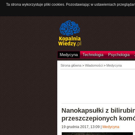
Ta strona wykorzystuje pliki cookies. Pozostawiając w ustawieniach przeglądar
Medycyna
Technologia
Psychologia
Strona główna
>
Wiadomości
>
Medycyna
Nanokapsułki z bilirub
przeszczepionych komó
19 grudnia 2017, 13:09
|
Medycyna