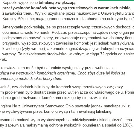
Kapsułki wypełnione bilirubiną
zwiększają
przeżywalność komórek beta wysp trzustkowych w warunkach niskiej
zawartości tlenu
. Wyniki uzyskane przez naukowców z Uniwersytetu Sta
Karoliny Północnej mają ogromne znaczenie dla chorych na cukrzycę typu 
Amerykanie podkreślają, że po przeszczepie wysp trzustkowych dochodzi 
obumierania wielu komórek. Podczas przeszczepu narządów nowy organ je
podłączany do naczyń biorcy, co gwarantuje natychmiastowe dostawy tlenu
przypadku wysp trzustkowych zawiesina komórek jest jednak wstrzykiwana
krwiobiegu (żyły wrotnej), a komórki zagnieżdżają się w drobnych naczynia
wątroby. To niskotlenowe środowisko, w którym w ciągu 72 godzin od zabie
rek.
e rozwiązaniem może być naturalnie występujący przeciwutleniacz -
pująca we wszystkich komórkach organizmu. Choć zbyt duże jej ilości są
ementacja może działać korzystnie
.
awdzić, czy dodatek bilirubiny do komórek wysp trzustkowych zwiększy
m problemem było dostarczenie przeciwutleniacza do właściwego celu. Pon
odanie go do roztworu z komórkami niczego by nie rozwiązało.
ingiem He z Uniwersytetu Stanowego Ohio powstały jednak nanokapsułki z
one wychwytywane przez komórki wysp i tam uwalniają bilirubinę.
wano do hodowli wysp wystawianych na oddziaływanie niskich stężeń tlenu.
ubiny zapewniała maksymalną ochronę (wskaźnik obumierania spadał do 18%).