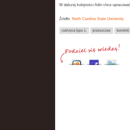
W dalszej kolejności Adin chce opracować
Źródło:
North Carolina State University
cukrzyca typu 1.
przeszczep
komórki