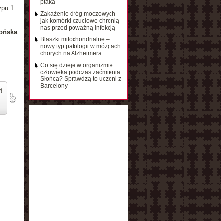
ptaka
ypu 1.
Zakażenie dróg moczowych –
jak komórki czuciowe chronią
nas przed poważną infekcją
ońska
Blaszki mitochondrialne –
nowy typ patologii w mózgach
chorych na Alzheimera
Co się dzieje w organizmie
człowieka podczas zaćmienia
Słońca? Sprawdzą to uczeni z
Barcelony
ą