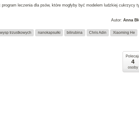
 program leczenia dla psów, które mogłyby być modelem ludzkiej cukrzycy t
Autor:
Anna Bł
 wysp trzustkowych
nanokapsułki
bilirubina
Chris Adin
Xiaoming He
Polecaj
4
osoby