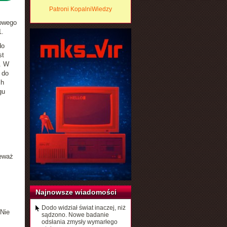
Patroni KopalniWiedzy
nowego
1.
do
st
. W
 do
ch
gu
ieważ
Najnowsze wiadomości
Dodo widział świat inaczej, niż
 Nie
sądzono. Nowe badanie
odsłania zmysły wymarłego