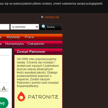
asz się na wykorzystanie plików cookies, zmień ustawienia swojej przeglądarki.
zaloguj się
e
Wywiady
Praca
a
Humanistyka
Ciekawostki
Zostań Patronem
Od 2006 roku popularyzujemy
naukę. Chcemy się rozwijać i
dostarczać naszym Czytelnikom
jeszcze więcej atrakcyjnych
treści wysokiej jakości. Dlatego
postanowiliśmy poprosić o
wsparcie. Zostań naszym
Patronem i pomóż nam rozwijać
KopalnięWiedzy.
A