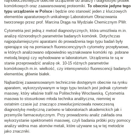
najnowocześniejsze obecnie urządzenie do analizy i diagnostyki próbek
komórkowych oraz zaawansowanej proteomiki.
To obecnie jedyne tego
typu urządzenie w Polsce
i będzie ono stanowić jeden z kluczowych
elementów aparaturowych unikalnego Laboratorium Obrazowania
tworzonego przez prof. Marcina Drąga na Wydziale Chemicznym PWr.
Cytometria jest jedną z metod diagnostycznych, która umożliwia m.in.
analizę różnorodnych parametrów badanych komórek. Dotychczas
najpopularniejszymi aparatami do prowadzenia tego typu badań były
opierające się na pomiarach fluorescencyjnych cytometry przepływowe,
w których analizowano odpowiednio wyznakowane komórki np. pobrane
metodą biopsji czy wyhodowane w laboratorium. Urządzenia te są w
stanie przeprowadzić analizę ok. 10-15 różnych parametrów
komórkowych m.in. wielkość, czy intensywności fluorescencji badanych
elementów, głównie białek.
Najbardziej zaawansowanym technicznie dostępnym obecnie na rynku
aparatem, wykorzystywanym w tego typu testach jest jednak cytometr
masowy, który właśnie trafił na Politechnikę Wrocławską. Cytometria
masowa to stosunkowo młoda technika analityczna, niemniej w
ostatnim czasie już znacząco zrewolucjonizowała nowoczesną
diagnostykę medyczną zarówno w laboratoriach akademickich jak i
przemyśle farmaceutycznym. Przy prowadzeniu analiz zakłada ona
wykorzystanie spektrometrii masowej, czyli badania próbki przy pomocy
analizy widma mas atomów metali, które używane są w tej metodzie
jako znaczniki.