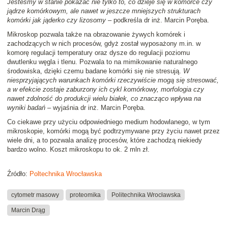
Jesteśmy w stanie pokazać nie tylko to, co dzieje się w komórce czy
jądrze komórkowym, ale nawet w jeszcze mniejszych strukturach
komórki jak jąderko czy lizosomy
– podkreśla dr inż. Marcin Poręba.
Mikroskop pozwala także na obrazowanie żywych komórek i
zachodzących w nich procesów, gdyż został wyposażony m.in. w
komorę regulacji temperatury oraz dysze do regulacji poziomu
dwutlenku węgla i tlenu. Pozwala to na mimikowanie naturalnego
środowiska, dzięki czemu badane komórki się nie stresują.
W
niesprzyjających warunkach komórki rzeczywiście mogą się stresować,
a w efekcie zostaje zaburzony ich cykl komórkowy, morfologia czy
nawet zdolność do produkcji wielu białek, co znacząco wpływa na
wyniki badań
– wyjaśnia dr inż. Marcin Poręba.
Co ciekawe przy użyciu odpowiedniego medium hodowlanego, w tym
mikroskopie, komórki mogą być podtrzymywane przy życiu nawet przez
wiele dni, a to pozwala analizę procesów, które zachodzą niekiedy
bardzo wolno. Koszt mikroskopu to ok. 2 mln zł.
Źródło:
Poltechnika Wrocławska
cytometr masowy
proteomika
Politechnika Wrocławska
Marcin Drąg