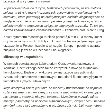
przeciwciał w cytometrii masowej.
W przeciwieństwie do dużych, białkowych przeciwciał, nasza metoda
polega na użyciu małych cząsteczek odpowiednio modyfikowanych
metalami, które pozwalają na efektywniejsze badania diagnostyczne ze
względu na ich lepszą możliwość penetracji wnętrza komórki, a także
selektywność w oznaczaniu wyłącznie aktywnych enzymów. To już jest
bardzo zaawansowana chemoproteomika
– zaznacza prof. Marcin Drąg.
Koszt cytometru masowego to nieco ponad 3,6 mln zł, a roczny koszt
użytkowania wynosi ok. 400 tys. zł. Jest to obecnie jedyne tego typu
urządzenie w Polsce i trzecie w tej części Europy – podobne aparaty
znajdują się jeszcze w Czechach i na Węgrzech.
Mikroskop w uzupełnieniu
W ramach powstającego Laboratorium Obrazowania naukowcy z
Wydziału Chemicznego będą także korzystali z nowego mikroskopu
konfokalnego. Będzie on wykorzystywany przede wszystkim do
oznaczania parametrów komórkowych metodami fluorescencyjnymi w
komórkach żywych i utrwalonych.
Jego olbrzymią zaletą jest fakt, że możemy wizualizować co najmniej
cztery parametry w tym samym czasie, a więc wybarwić interesujące
nas białka w czterech różnych kolorach. Urządzenie pozwala także
mierzyć parametry na poziomie subkomórkowym, dzięki czemu badanie
komórek może być prowadzone w rozdzielczości ok. 120 nanometrów.