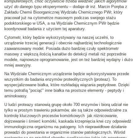
komputerowych, choć oczywiście trzeba wiedzieć jakich algorytmów
użyć do danego typu eksperymentu
– dodaje dr inż. Marcin Poręba z
Zakładu Chemii Bioorganicznej Wydziału Chemicznego PWr, który
pracował już na cytometrze masowym podczas swojego stażu
podoktorskiego w USA, a na Wydziale Chemicznym PWr będzie
koordynował badania z użyciem tej aparatury.
Cytometr, który będzie wykorzystywany na naszej uczelni, to
urządzenie trzeciej generacji i obecnie najbardziej technologicznie
zaawansowany model. Posiada dużo bardziej czuły spektrometr
masowy z większą ilością kanałów do detekcji metali niż poprzednie
modele, najnowsze oprogramowanie, jest on też bardziej wydajny i dużo
mniej awaryjny.
Na Wydziale Chemicznym urządzenie będzie wykorzystywane przede
wszystkim do badania enzymów proteolitycznych (proteaz). To
wyspecjalizowane białka, które rozkładają wiązania peptydowe. Dzięki
temu potrafią "pociąć" inne białka na prostsze elementy - peptydy i
aminokwasy.
U ludzi proteazy stanowią grupę około 700 enzymów i biorą udział nie
tylko w prostym trawieniu pokarmów, ale są także odpowiedzialne za
kontrolę kluczowych procesów komórkowych jak różnicowanie,
dojrzewanie i śmierć komórki, kaskada krzepnięcia krwi czy odpowiedź
immunologiczna organizmu na patogeny. Ich nieprawidłowe działanie
prowadzi do powstania w organizmie stanów patologicznych. Wśród
następstw są na przykład choroby cywilizacyjne takie jak nowotwory,