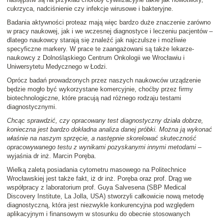
cukrzyca, nadciśnienie czy infekcje wirusowe i bakteryjne.
Badania aktywności proteaz mają więc bardzo duże znaczenie zarówno
w pracy naukowej, jak i we wczesnej diagnostyce i leczeniu pacjentów –
dlatego naukowcy starają się znaleźć jak najczulsze i możliwie
specyficzne markery. W prace te zaangażowani są także lekarze-
naukowcy z Dolnośląskiego Centrum Onkologii we Wrocławiu i
Uniwersytetu Medycznego w Łodzi.
Oprócz badań prowadzonych przez naszych naukowców urządzenie
będzie mogło być wykorzystane komercyjnie, choćby przez firmy
biotechnologiczne, które pracują nad różnego rodzaju testami
diagnostycznymi.
Chcąc sprawdzić, czy opracowany test diagnostyczny działa dobrze,
konieczna jest bardzo dokładna analiza danej próbki. Można ją wykonać
właśnie na naszym sprzęcie, a następnie skorelować skuteczność
opracowywanego testu z wynikami pozyskanymi innymi metodami
–
wyjaśnia dr inż. Marcin Poręba.
Wielką zaletą posiadania cytometru masowego na Politechnice
Wrocławskiej jest także fakt, iż dr inż. Poręba oraz prof. Drąg we
współpracy z laboratorium prof. Guya Salvesena (SBP Medical
Discovery Institute, La Jolla, USA) stworzyli całkowicie nową metodę
diagnostyczną, która jest niezwykle konkurencyjna pod względem
aplikacyjnym i finansowym w stosunku do obecnie stosowanych