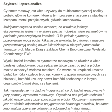
Szybsza i lepsza analiza
Cytometr masowy jest więc używany do multiparametrycznej analizy
próbek, głównie komórek, które w tym procesie znaczone są stabilnymi
izotopami metali przejściowych, głównie lantanowców.
Multiparametryczna analiza oznacza, że w trakcie jednego
eksperymentu jesteśmy w stanie poznać i określić wiele parametrów na
poziomie poszczególnych komórek. O ile jednak cytometry
przepływowe mogą podać kilkanaście wyników, to cytometry masowe
przeprowadzają analizę nawet kilkudziesięciu różnych parametrów
–
tłumaczy prof. Marcin Drąg z Zakładu Chemii Bioorganicznej Wydziału
Chemicznego PWr.
Wyniki badań komórek w cytometrze masowym są również o wiele
bardziej rozbudowane, oszczędza się także czas, bo jedną próbkę
można oznaczyć wieloma metalami. Co ważne, w urządzeniu można
badać komórki każdego typu np. komórki z guzów nowotworowych czy
białaczki, komórki krwi czy nawet komórki pochodzące z innych
organizmów (pasożytów, czy bakterii).
Tak naprawdę nie ma żadnych ograniczeń co do badań realizowanych
przy pomocy cytometru masowego. Ogranicza nas jedynie technika i
jakość naszej pracy przy sporządzaniu próbki. Kluczowym aspektem
jest tu właśnie odpowiednie przygotowanie badanego materiału, bo sama
jego analiza opiera się głównie na odpowiednich algorytmach